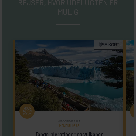
REJSER, HVOR UDFLUGTEN ER
MULIG
SE KORT
ARGENTINA OG CHILE
INDIVIDUEL REJSE
Tango, bjergtinder og vulkaner