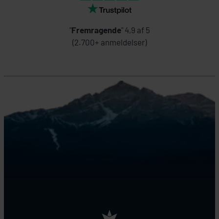
"
Fremragende
" 4,9 af 5
(2.700+ anmeldelser)