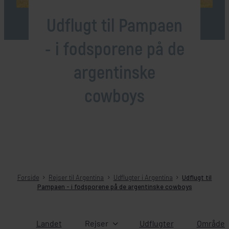
Udflugt til Pampaen
- i fodsporene på de
argentinske
cowboys
Forside
Rejser til Argentina
Udflugter i Argentina
Udflugt til
Pampaen - i fodsporene på de argentinske cowboys
Landet
Rejser
Udflugter
Områder 