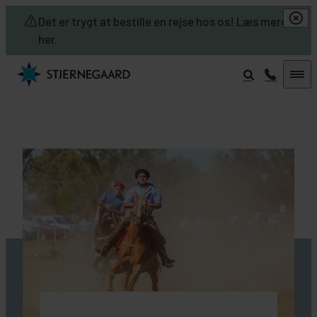
Skip to main content
Det er trygt at bestille en rejse hos os! Læs mere
her.