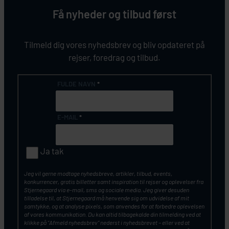
Få nyheder og tilbud først
Tilmeld dig vores nyhedsbrev og bliv opdateret på
rejser, foredrag og tilbud.
FULDE NAVN
*
E-MAIL
*
Ja tak
Jeg vil gerne modtage nyhedsbreve, artikler, tilbud, events,
konkurrencer, gratis billetter samt inspiration til rejser og oplevelser fra
Stjernegaard via e-mail, sms og sociale media. Jeg giver desuden
tilladelse til, at Stjernegaard må henvende sig om udvidelse af mit
samtykke, og at analyse pixels, som anvendes for at forbedre oplevelsen
af vores kommunikation. Du kan altid tilbagekalde din tilmelding ved at
klikke på ”Afmeld nyhedsbrev” nederst i nyhedsbrevet – eller ved at