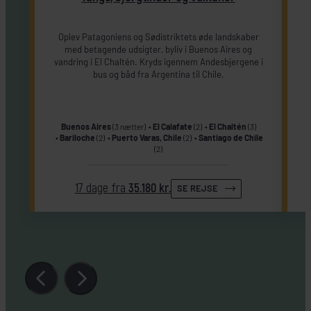
Oplev Patagoniens og Sødistriktets øde landskaber
med betagende udsigter, byliv i Buenos Aires og
vandring i El Chaltén. Kryds igennem Andesbjergene i
bus og båd fra Argentina til Chile.
Buenos Aires
(3 nætter)
El Calafate
(2)
El Chaltén
(3)
Bariloche
(2)
Puerto Varas, Chile
(2)
Santiago de Chile
(2)
17 dage fra
35.180 kr.
SE REJSE