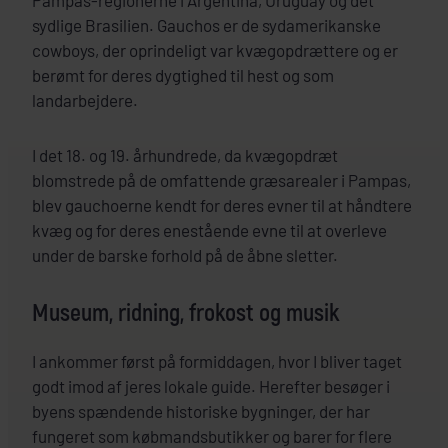
Pampas-regionerne i Argentina, Uruguay og det
sydlige Brasilien. Gauchos er de sydamerikanske
cowboys, der oprindeligt var kvægopdrættere og er
berømt for deres dygtighed til hest og som
landarbejdere.
I det 18. og 19. århundrede, da kvægopdræt
blomstrede på de omfattende græsarealer i Pampas,
blev gauchoerne kendt for deres evner til at håndtere
kvæg og for deres enestående evne til at overleve
under de barske forhold på de åbne sletter.
Museum, ridning, frokost og musik
I ankommer først på formiddagen, hvor I bliver taget
godt imod af jeres lokale guide. Herefter besøger i
byens spændende historiske bygninger, der har
fungeret som købmandsbutikker og barer for flere