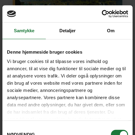
Samtykke
Detaljer
Om
ARGENTINA OG BRASILIEN
INDIVIDUEL REJSE
Denne hjemmeside bruger cookies
Argentina og Brasilien - storby og vild
Vi bruger cookies til at tilpasse vores indhold og
natur
annoncer, til at vise dig funktioner til sociale medier og til
at analysere vores trafik. Vi deler også oplysninger om
din brug af vores website med vores partnere inden for
To skønne storbyer og et vidunderligt vandfald. Tango
i Buenos Aires og samba i Rio de Janeiro - det bedste
sociale medier, annonceringspartnere og
af Sydamerika.
analysepartnere. Vores partnere kan kombinere disse
data med andre oplysninger, du har givet dem, eller som
Buenos Aires, Argentina
(3 nætter)
de har indsamlet fra din brug af deres tjenester. Du
Puerto Iguazú, Argentina
(3)
Rio de Janeiro
(3)
samtykker til vores cookies, hvis du fortsætter med at
anvende vores hjemmeside.
Samtykkevalg
12 dage fra
26.930 kr.
SE REJSE
NØDVENDIG