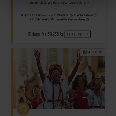
bjerge, gletsjere og et spændende dyreliv.
Buenos Aires
(2 nætter)
El Calafate
(2)
Puerto Natales
(3)
El Calafate
(1)
Ushuaia
(3)
Buenos Aires
(1)
15 dage fra
38.235 kr.
SE REJSE
SE KORT