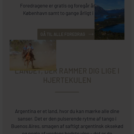
Foredragene er gratis og foregår året rundt i
København samt to gange årligt i Aarhus.
GÅ TIL ALLE FOREDRAG
LANDET, DER RAMMER DIG LIGE I
HJERTEKULEN
Argentina er et land, hvor du kan mærke alle dine
sanser. Det er den pulserende rytme af tango i
Buenos Aires, smagen af saftigt argentinsk oksekød
og nogle af verdens bedste vine - det er de