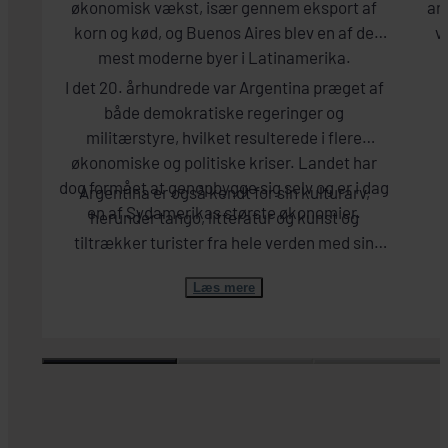
økonomisk vækst, især gennem eksport af
ar
korn og kød, og Buenos Aires blev en af de
v
mest moderne byer i Latinamerika.
b
B
I det 20. århundrede var Argentina præget af
både demokratiske regeringer og
militærstyre, hvilket resulterede i flere
økonomiske og politiske kriser. Landet har
dog formået at genopbygge sig selv og er i dag
Argentina er også kendt for sin kulturarv,
en af Sydamerikas største økonomier.
herunder tango, litteratur og kunst og
tiltrækker turister fra hele verden med sin
spændende historie og helt fantastiske natur.
Læs mere