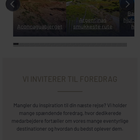
Baril
Argentinas
hjul: 
Aconcaguabjerget
smukkeste rute
hal
VI INVITERER TIL FOREDRAG
Mangler du inspiration til din næste rejse? Vi holder
mange spændende foredrag, hvor dedikerede
medarbejdere fortæller om vores mange eventyrlige
destinationer og hvordan du bedst oplever dem.