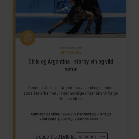
CHILE OG ARGENTINA
INDIVIDUEL REJSE
Chile og Argentina - storby, vin og vild
natur
Gennem Chiles og Argentinas vinland og gennem
storslået ørkennatur i det nordlige Argentina til fyrige
Buenos Aires.
Santiago de Chile
(3 nætter)
Mendoza
(2)
Salta
(2)
Cafayate
(1)
Salta
(1)
Buenos Aires
(3)
15 dage fra
31.410 kr.
SE REJSE