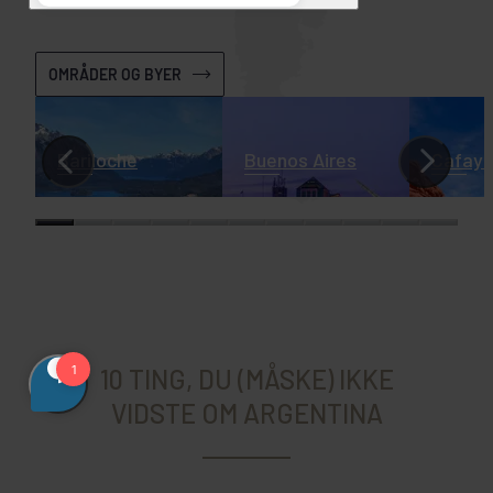
OMRÅDER OG BYER
Bariloche
Buenos Aires
Cafaya
10 TING, DU (MÅSKE) IKKE
VIDSTE OM ARGENTINA