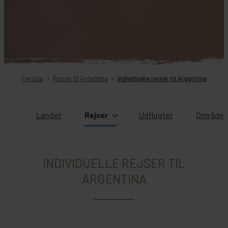
Forside
Rejser til Argentina
Individuelle rejser til Argentina
Landet
Rejser
Udflugter
Områder 
INDIVIDUELLE REJSER TIL
ARGENTINA