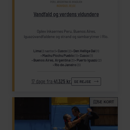
PERU, ARGENTINA OG BRASILIEN
INDIVIDUEL REJSE
Vandfald og verdens vidundere
Oplev inkaernes Peru, Buenos Aires,
Iguazúvandfaldene og strand og sambarytmer i Rio.
Lima
(2 nætter)
Cusco
(2)
Den Hellige Dal
(1)
Machu Picchu Pueblo
(1)
Cusco
(1)
Buenos Aires, Argentina
(3)
Puerto Iguazú
(2)
Rio de Janeiro
(3)
17 dage fra
41.325 kr.
SE REJSE
SE KORT