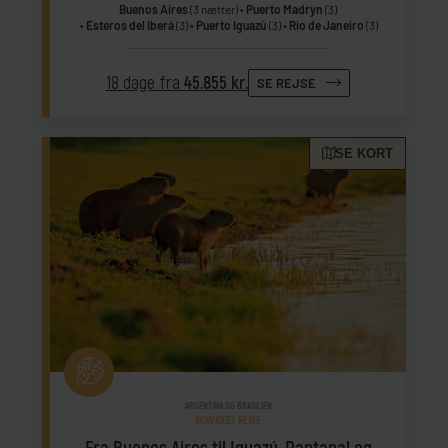
Buenos Aires
(3 nætter)
Puerto Madryn
(3)
Esteros del Iberá
(3)
Puerto Iguazú
(3)
Rio de Janeiro
(3)
18 dage fra
45.855 kr.
SE REJSE
SE KORT
ARGENTINA OG BRASILIEN
INDIVIDUEL REJSE