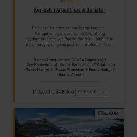
INDIVIDUEL REJSE
Kør-selv i Argentinas vilde natur
Oplev sødistriktets søer og bjerge i egen bil,
Patagoniens gletsjere ved El Calafate og
kystlandskaberne ved Puerto Madryn – kombineret
med storbyliv, tango og gastronomi i Buenos Aires.
Buenos Aires
(3 nætter)
Villa La Angostura
(2)
San Martín de los Andes
(2)
Bariloche
(1)
El Calafate
(2)
Puerto Madryn
(1)
Puerto Pirámides
(1)
Puerto Madryn
(1)
Buenos Aires
(1)
17 dage fra
34.895 kr.
SE REJSE
SE KORT