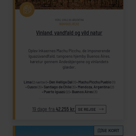
PERU, CHILE OG ARGENTINA
INDIVIDUEL REJSE
Vinland, vandfald og vild natur
Oplev inkaernes Machu Picchu, de imponerende
Iguazúvandfald, tangoens hjemby Buenos Aires,
køretur gennem Andesbjergene og vinlandets
glæder.
Lima
(2 nætter)
Den Hellige Dal
(1)
Machu Picchu Pueblo
(1)
Cusco
(3)
Santiago de Chile
(3)
Mendoza, Argentina
(2)
Puerto Iguazú
(2)
Buenos Aires
(3)
19 dage fra
42.255 kr.
SE REJSE
SE KORT