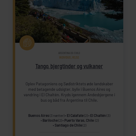
ARGENTINA OG CHILE
INDIVIDUEL REJSE
Tango, bjergtinder og vulkaner
Oplev Patagoniens og Sødistriktets øde landskaber
med betagende udsigter, byliv i Buenos Aires og
vandring i El Chaltén. Kryds igennem Andesbjergene i
bus og båd fra Argentina til Chile.
Buenos Aires
(3 nætter)
El Calafate
(2)
El Chaltén
(3)
Bariloche
(2)
Puerto Varas, Chile
(2)
Santiago de Chile
(2)