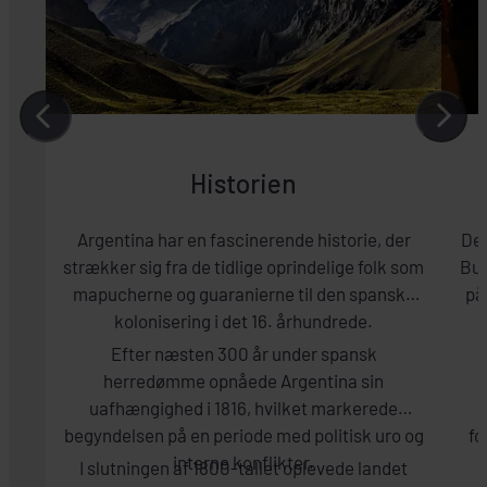
Historien
Argentina har en fascinerende historie, der
Den
strækker sig fra de tidlige oprindelige folk som
Bue
mapucherne og guaranierne til den spanske
på
kolonisering i det 16. århundrede.
Efter næsten 300 år under spansk
herredømme opnåede Argentina sin
uafhængighed i 1816, hvilket markerede
begyndelsen på en periode med politisk uro og
fo
interne konflikter.
I slutningen af 1800-tallet oplevede landet