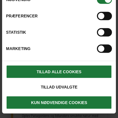
PRÆFERENCER
SE KORT
STATISTIK
MARKETING
TILLAD ALLE COOKIES
ARGENTINA OG CHILE
INDIVIDUEL REJSE
TILLAD UDVALGTE
Argentina, Chile og det sydlige
Patagonien
KUN NØDVENDIGE COOKIES
Oplev Patagoniens og Ildlandets smukke natur med