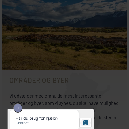
OMRÅDER OG BYER
Vi udvælger med omhu de mest interessante
områder og byer, som vi synes, du skal have mulighed
for at opleve. Husk også, at du altid kan få
skræddersyet rejsen, så du oplever præcis de steder,
du drømmer om.