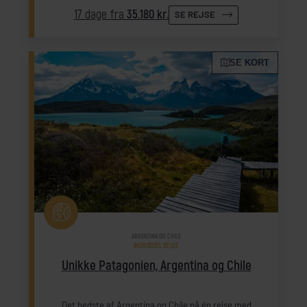
17 dage fra
35.180 kr.
SE REJSE
SE KORT
ARGENTINA OG CHILE
INDIVIDUEL REJSE
Unikke Patagonien, Argentina og Chile
Det bedste af Argentina og Chile på én rejse med