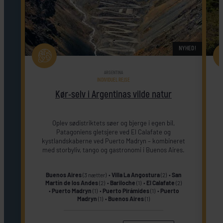
NYHED!
ARGENTINA
INDIVIDUEL REJSE
Kør-selv i Argentinas vilde natur
Oplev sødistriktets søer og bjerge i egen bil,
Patagoniens gletsjere ved El Calafate og
kystlandskaberne ved Puerto Madryn – kombineret
v
med storbyliv, tango og gastronomi i Buenos Aires.
Buenos Aires
(3 nætter)
Villa La Angostura
(2)
San
Martín de los Andes
(2)
Bariloche
(1)
El Calafate
(2)
Puerto Madryn
(1)
Puerto Pirámides
(1)
Puerto
Madryn
(1)
Buenos Aires
(1)