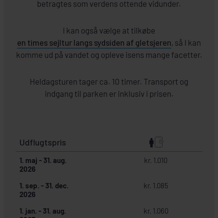
betragtes som verdens ottende vidunder.
I kan også vælge at tilkøbe
en times sejltur langs sydsiden af gletsjeren
, så I kan
komme ud på vandet og opleve isens mange facetter.
Heldagsturen tager ca. 10 timer. Transport og
indgang til parken er inklusiv i prisen.
Udflugtspris
1. maj
-
31. aug.
kr. 1.010
2026
1. sep.
-
31. dec.
kr. 1.085
2026
1. jan.
-
31. aug.
kr. 1.060