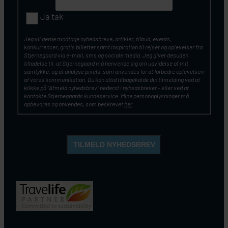
Ja tak
Jeg vil gerne modtage nyhedsbreve, artikler, tilbud, events,
konkurrencer, gratis billetter samt inspiration til rejser og oplevelser fra
Stjernegaard via e-mail, sms og sociale media. Jeg giver desuden
tilladelse til, at Stjernegaard må henvende sig om udvidelse af mit
samtykke, og at analyse pixels, som anvendes for at forbedre oplevelsen
af vores kommunikation. Du kan altid tilbagekalde din tilmelding ved at
klikke på ”Afmeld nyhedsbrev” nederst i nyhedsbrevet – eller ved at
kontakte Stjernegaards kundeservice. Mine personoplysninger må
opbevares og anvendes, som beskrevet
her
.