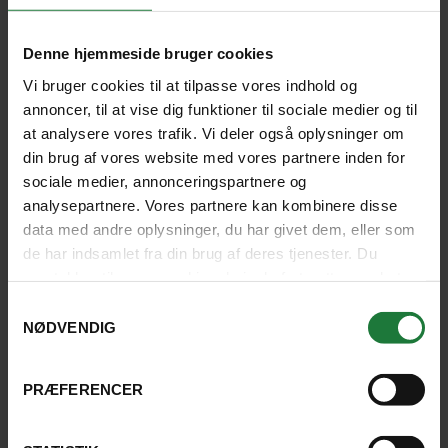
Denne hjemmeside bruger cookies
Vi bruger cookies til at tilpasse vores indhold og
annoncer, til at vise dig funktioner til sociale medier og til
at analysere vores trafik. Vi deler også oplysninger om
din brug af vores website med vores partnere inden for
sociale medier, annonceringspartnere og
analysepartnere. Vores partnere kan kombinere disse
data med andre oplysninger, du har givet dem, eller som
de har indsamlet fra din brug af deres tjenester. Du
samtykker til vores cookies, hvis du fortsætter med at
Spændende rejsemål, Rune er en
anvende vores hjemmeside.
Samtykkevalg
engageret rejseguide og heldig med
NØDVENDIG
rejsefællesskabet
PRÆFERENCER
ELSEBETH, GENTOFTE