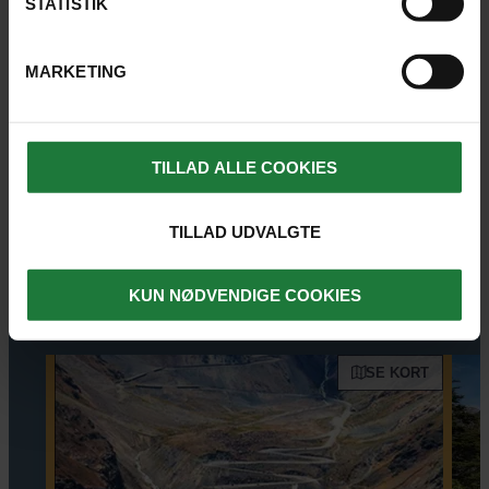
STATISTIK
4.6
MARKETING
SE FLERE UDTALELSER HER
TILLAD ALLE COOKIES
REJSER, HVOR UDFLUGTEN ER
TILLAD UDVALGTE
MULIG
KUN NØDVENDIGE COOKIES
SE KORT