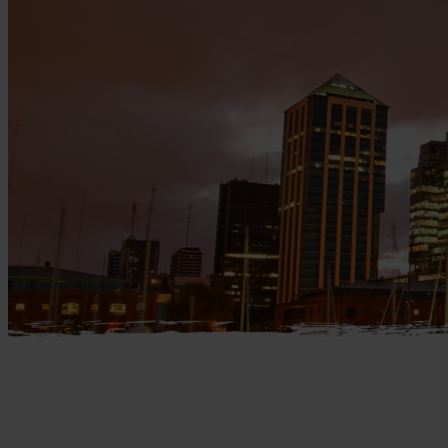
Mellemøsten
dansk r
Bali
Nordamerika
Balkan
Oceanien
Bhutan
Sydamerika
Bolivia
Borneo
Brasilien