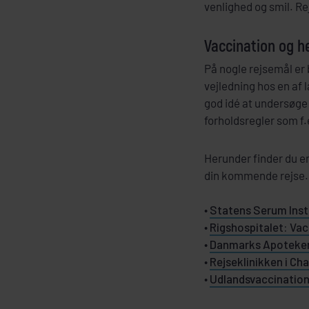
venlighed og smil. R
Vaccination og h
På nogle rejsemål er
vejledning hos en af 
god idé at undersøge
forholdsregler som f
Herunder finder du en
din kommende rejse.
•
Statens Serum Inst
•
Rigshospitalet: Vac
•
Danmarks Apoteker
•
Rejseklinikken i Ch
•
Udlandsvaccinatio