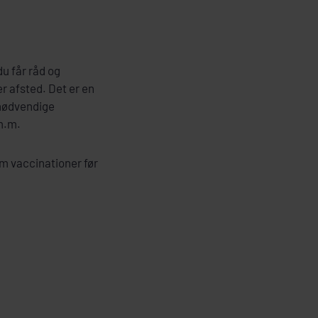
u får råd og
r afsted. Det er en
 nødvendige
m.m.
om vaccinationer før