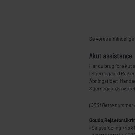
Se vores almindelige
Akut assistance
Har du brug for akut
I Stjernegaard Rejse
Åbningstider: Mandag
Stjernegaards nødtel
(OBS! Dette nummer er
Gouda Rejseforsikri
• Salgsafdeling +45 
• Alarmcentral + 45 