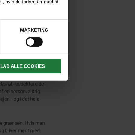
s, hvis du fortsætter med at
ensstemmelserne i
MARKETING
ekt for de lande og de
 er velkomne næste
LLAD ALLE COOKIES
ks. at respektere de
f en person, aldrig
ejen - og i det hele
kke grænsen. Hvis man
og bliver mødt med