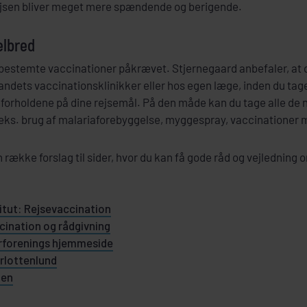
ejsen bliver meget mere spændende og berigende.
elbred
 bestemte vaccinationer påkrævet. Stjernegaard anbefaler, at d
landets vaccinationsklinikker eller hos egen læge, inden du tage
 forholdene på dine rejsemål. På den måde kan du tage alle de
.eks. brug af malariaforebyggelse, myggespray, vaccinationer 
 række forslag til sider, hvor du kan få gode råd og vejledning 
itut: Rejsevaccination
cination og rådgivning
forenings hjemmeside
arlottenlund
nen