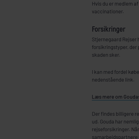
Hvis du er medlem af
vaccinationer.
Forsikringer
Stjernegaard Rejser 
forsikringstyper, der
skaden sker.
I kan med fordel købe
nedenstående link.
Læs mere om Goudas 
Der findes billigere 
ud. Gouda har nemlig 
rejseforsikringer. Nå
samarbejdspartnere 