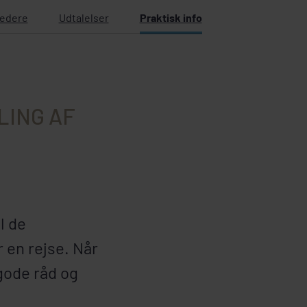
ledere
Udtalelser
Praktisk info
LING AF
l de
r en rejse. Når
gode råd og