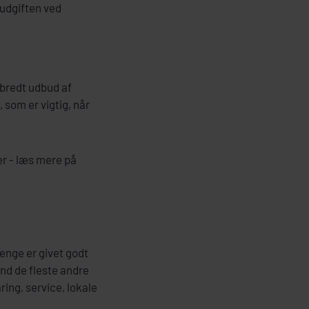
 udgiften ved
 bredt udbud af
 som er vigtig, når
er - læs mere på
penge er givet godt
end de fleste andre
ing, service, lokale