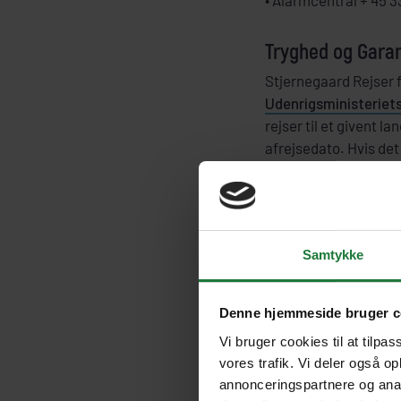
Tryghed og Garan
Stjernegaard Rejser fø
Udenrigsministeriets
rejser til et givent l
afrejsedato. Hvis det 
rejseforsikring - læs 
garanti.
Udenrigsministeriets
Samtykke
Vi holder naturligvis
rejser til alle lande,
Denne hjemmeside bruger c
Det kan også være en 
Vi bruger cookies til at tilpas
er rejsedeltagerens 
vores trafik. Vi deler også o
ugyldig, vil det medfø
annonceringspartnere og anal