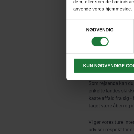
fald ikke være beretti
dem, eller som de har indsaml
anvende vores hjemmeside.
Stjernegaard Rejser e
Samtykkevalg
pakkerejseloven. Det 
NØDVENDIG
Ansvarlig rejsef
Det ligger os meget på
kulturer, vi rejser t
KUN NØDVENDIGE CO
gang.
Som rejsende kan du 
enkelte landes skikke
kaste affald fra sig -
taget være åben og 
Vi gør vores ture in
udviser respekt for 