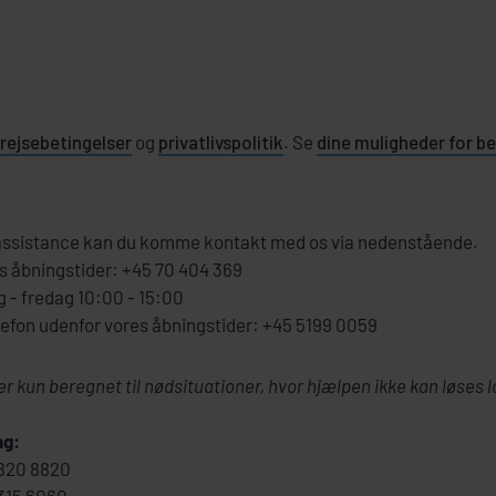
rejsebetingelser
og
privatlivspolitik
. Se
dine muligheder for be
 assistance kan du komme kontakt med os via nedenstående.
rs åbningstider: +45 70 404 369
 - fredag 10:00 - 15:00
efon udenfor vores åbningstider: +45 5199 0059
 kun beregnet til nødsituationer, hvor hjælpen ikke kan løses lo
ng:
8820 8820
3315 6060