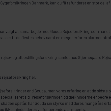
 Sygeforsikringen Danmark, kan du få refunderet en stor del af
har valgt at samarbejde med Gouda Rejseforsikring, som har et
 passer til de flestes behov samt en meget erfaren alarmcentral,
 rejse- og afbestillingsforsikring samlet hos Stjernegaard Rejs
rejseforsikring her.
rejseforsikringer end Gouda, men vores erfaring er, at de sidste 
specialiseret sig i rejseforsikringer, og dækningerne er bedre 
r skaden opstår, har Gouda sin styrke med deres mange års erfar
og ikke mindst deres velfungerende alarmcentral.