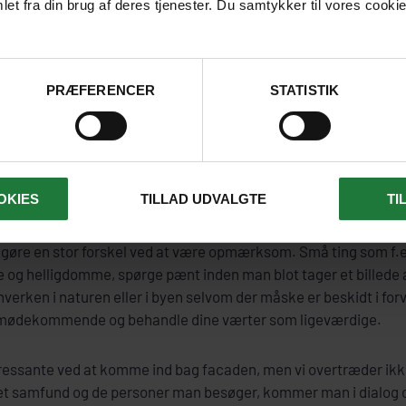
get til erstatning eller erstatningsrejse.
et fra din brug af deres tjenester. Du samtykker til vores cookie
r omfattet af Rejsegarantifonden og følger til alle tider over
er endnu en sikkerhed for dit køb.
PRÆFERENCER
STATISTIK
orm
 sinde at involvere os, og gøre hvad vi kan for at vise stor resp
il. Det gør vores rejser mere interessante, og betyder at vi også
OKIES
TILLAD UDVALGTE
TI
gøre en stor forskel ved at være opmærksom. Små ting som f.e
 og helligdomme, spørge pænt inden man blot tager et billede a
 hverken i naturen eller i byen selvom der måske er beskidt i forv
imødekommende og behandle dine værter som ligeværdige.
teressante ved at komme ind bag facaden, men vi overtræder i
det samfund og de personer man besøger, kommer man i dialog 