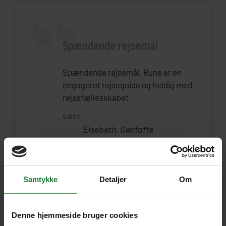
Spændende rejsemål
Spændende rejsemål, Rune er en
engageret rejseguide og heldig med
rejsefællesskabet
GÆST:
Elsebeth, Gentofte
Samtykke
Detaljer
Om
Behagelig at rejse med
Denne hjemmeside bruger cookies