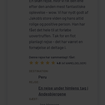
En skøn rejse, hvor vi fik den ene
efter den anden mest fantastiske
oplevelse – wow. Vi har nydt godt af
Jakob’s store viden og hans altid
rolige og positive person. Han har
fået det hele til at forløbe
uovertruffen. Tak for en flot
planlagt rejse - det har været en
fornøjelse at deltage i.
Denne rejse har sammenlagt fået:
4.8
(47 ANMELDELSER)
DESTINATION:
Peru
REJSE:
En rejse under himlens tag i
Andesbjergene
GÆST:
Jan Hansen