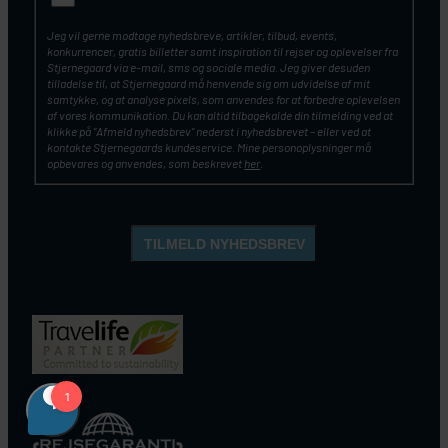
Jeg vil gerne modtage nyhedsbreve, artikler, tilbud, events,
konkurrencer, gratis billetter samt inspiration til rejser og oplevelser fra
Stjernegaard via e-mail, sms og sociale media. Jeg giver desuden
tilladelse til, at Stjernegaard må henvende sig om udvidelse af mit
samtykke, og at analyse pixels, som anvendes for at forbedre oplevelsen
af vores kommunikation. Du kan altid tilbagekalde din tilmelding ved at
klikke på ”Afmeld nyhedsbrev” nederst i nyhedsbrevet – eller ved at
kontakte Stjernegaards kundeservice. Mine personoplysninger må
opbevares og anvendes, som beskrevet
her
.