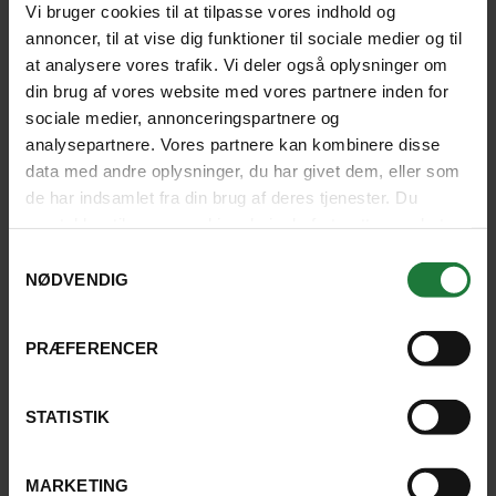
Vi bruger cookies til at tilpasse vores indhold og
Rune ved rigtig meget om Argentina
annoncer, til at vise dig funktioner til sociale medier og til
og Chile, er god til at formidle og
at analysere vores trafik. Vi deler også oplysninger om
meget behagelig at rejse med.
din brug af vores website med vores partnere inden for
sociale medier, annonceringspartnere og
GÆST:
analysepartnere. Vores partnere kan kombinere disse
Jesper, Holte
data med andre oplysninger, du har givet dem, eller som
de har indsamlet fra din brug af deres tjenester. Du
samtykker til vores cookies, hvis du fortsætter med at
anvende vores hjemmeside.
Samtykkevalg
NØDVENDIG
Veltilrettelagte ture
PRÆFERENCER
God kombination af storby og natur.
Veltilrettelagte ture. Rune
STATISTIK
Harritshøj fortalte engageret og
levende om natur, politik,
MARKETING