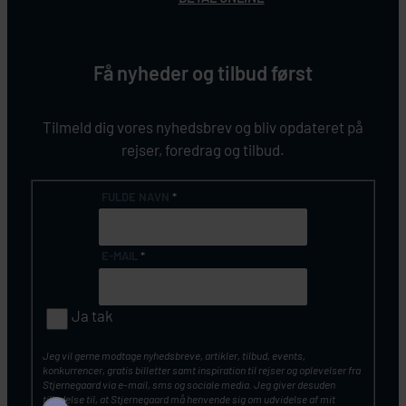
Få nyheder og tilbud først
Tilmeld dig vores nyhedsbrev og bliv opdateret på
rejser, foredrag og tilbud.
FULDE NAVN
*
E-MAIL
*
Ja tak
Jeg vil gerne modtage nyhedsbreve, artikler, tilbud, events,
konkurrencer, gratis billetter samt inspiration til rejser og oplevelser fra
Stjernegaard via e-mail, sms og sociale media. Jeg giver desuden
tilladelse til, at Stjernegaard må henvende sig om udvidelse af mit