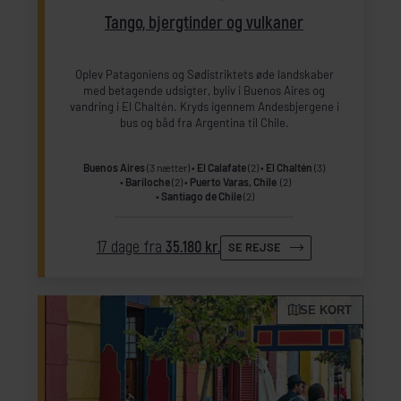
Tango, bjergtinder og vulkaner
Oplev Patagoniens og Sødistriktets øde landskaber
med betagende udsigter, byliv i Buenos Aires og
vandring i El Chaltén. Kryds igennem Andesbjergene i
bus og båd fra Argentina til Chile.
Buenos Aires
(3 nætter)
El Calafate
(2)
El Chaltén
(3)
Bariloche
(2)
Puerto Varas, Chile
(2)
Santiago de Chile
(2)
17 dage fra
35.180 kr.
SE REJSE
SE KORT