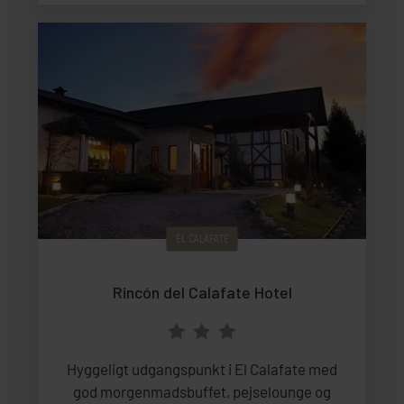
eventyr. Hotellet har de fleste moderne
faciliteter og der er udsigt imod haven eller
bjergene.
EL CALAFATE
Rincón del Calafate Hotel
Hyggeligt udgangspunkt i El Calafate med
god morgenmadsbuffet, pejselounge og