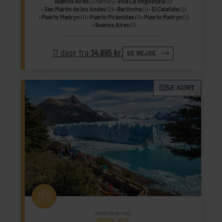
Buenos Aires
(3 nætter)
Villa La Angostura
(2)
San Martín de los Andes
(2)
Bariloche
(1)
El Calafate
(2)
Puerto Madryn
(1)
Puerto Pirámides
(1)
Puerto Madryn
(1)
Buenos Aires
(1)
17 dage fra
34.895 kr.
SE REJSE
SE KORT
ARGENTINA OG CHILE
INDIVIDUEL REJSE