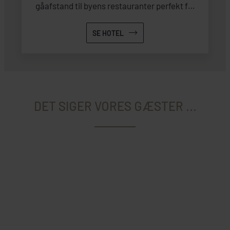
gåafstand til byens restauranter perfekt før
og efter naturoplevelserne.
SE HOTEL
DET SIGER VORES GÆSTER ...