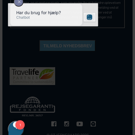
samtykke, og at analyse pixels, som anvendes for at forbedre oplevelsen
af vores kommunikation. Du kan altid tilbagekalde din tilmelding ved at
klikke på ”Afmeld nyhedsbrev” nederst i nyhedsbrevet – eller ved at
kontakte Stjernegaards kundeservice. Mine personoplysninger må
opbevares og anvendes, som beskrevet
her
.