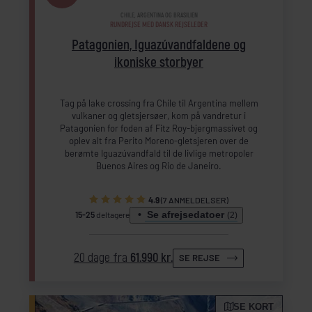
CHILE, ARGENTINA OG BRASILIEN
RUNDREJSE MED DANSK REJSELEDER
Patagonien, Iguazúvandfaldene og
ikoniske storbyer
Tag på lake crossing fra Chile til Argentina mellem
vulkaner og gletsjersøer, kom på vandretur i
Patagonien for foden af Fitz Roy-bjergmassivet og
oplev alt fra Perito Moreno-gletsjeren over de
berømte Iguazúvandfald til de livlige metropoler
Buenos Aires og Rio de Janeiro.
4.9
(7 ANMELDELSER)
Se afrejsedatoer
15-25
deltagere
(2)
20 dage fra
61.990 kr.
SE REJSE
SE KORT