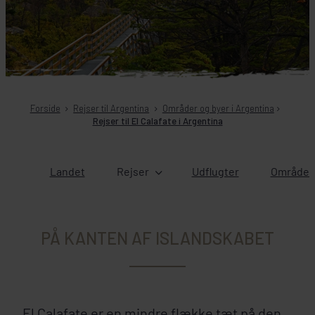
Forside
Rejser til Argentina
Områder og byer i Argentina
Rejser til El Calafate i Argentina
Landet
Rejser
Udflugter
Områder 
PÅ KANTEN AF ISLANDSKABET
El Calafate er en mindre flække tæt på den