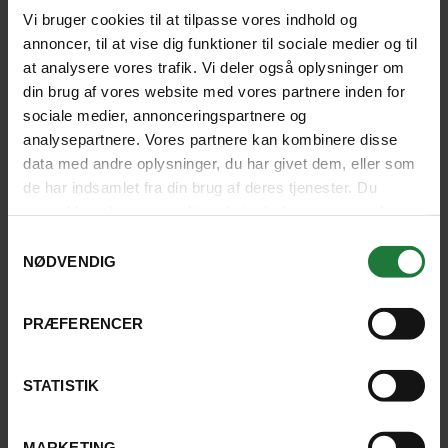
Vi bruger cookies til at tilpasse vores indhold og
annoncer, til at vise dig funktioner til sociale medier og til
at analysere vores trafik. Vi deler også oplysninger om
Spændende rejsemål, Rune er en
din brug af vores website med vores partnere inden for
engageret rejseguide og heldig med
sociale medier, annonceringspartnere og
rejsefællesskabet
analysepartnere. Vores partnere kan kombinere disse
data med andre oplysninger, du har givet dem, eller som
de har indsamlet fra din brug af deres tjenester. Du
ELSEBETH, GENTOFTE
samtykker til vores cookies, hvis du fortsætter med at
anvende vores hjemmeside.
4.6
Samtykkevalg
NØDVENDIG
LÆS HVAD ANDRE GÆSTER SIGER
PRÆFERENCER
STATISTIK
HOTELLER I EL CALAFATE
MARKETING