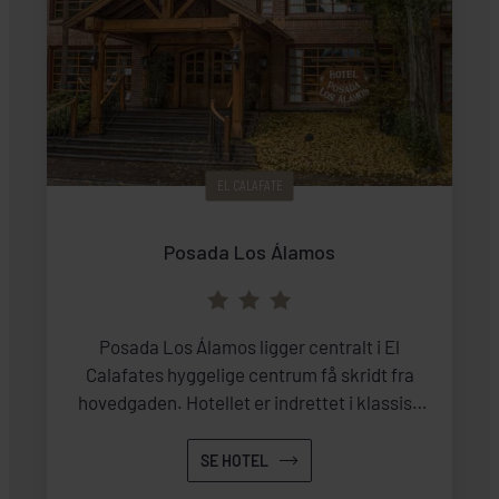
EL CALAFATE
Posada Los Álamos
Posada Los Álamos ligger centralt i El
Calafates hyggelige centrum få skridt fra
hovedgaden. Hotellet er indrettet i klassisk
patagonsk stil med varme materialer og
grønne gårdfarver. Et godt sted at hvile ben
SE HOTEL
og hoved efter en god dag proppet med