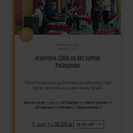
ARGENTINA OG CHILE
INDIVIDUEL REJSE
Argentina, Chile og det sydlige
Patagonien
Oplev Patagoniens og Ildlandets smukke natur med
bjerge, gletsjere og et spændende dyreliv.
Buenos Aires
(2 nætter)
El Calafate
(2)
Puerto Natales
(3)
El Calafate
(1)
Ushuaia
(3)
Buenos Aires
(1)
15 dage fra
38.235 kr.
SE REJSE