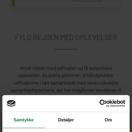
FYLD REJSEN MED OPLEVELSER
Krydr rejsen med udflugter og få autentiske
oplevelser, du aldrig glemmer. Vi håndplukker
udflugterne i tæt samarbejde med vores udvalgte
samarbejdspartnere, der har indgående kendskab til
destinationen.
SE ALLE UDFLUGTER
Samtykke
Detaljer
Om