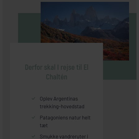
Derfor skal I rejse til El
Chaltén
Oplev Argentinas
trekking-hovedstad
Patagoniens natur helt
tæt
Smukke vandreruter i