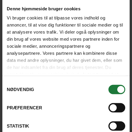
Denne hjemmeside bruger cookies
Vi bruger cookies til at tilpasse vores indhold og
annoncer, til at vise dig funktioner til sociale medier og til
at analysere vores trafik. Vi deler også oplysninger om
din brug af vores website med vores partnere inden for
sociale medier, annonceringspartnere og
analysepartnere. Vores partnere kan kombinere disse
data med andre oplysninger, du har givet dem, eller som
de har indsamlet fra din brug af deres tjenester. Du
samtykker til vores cookies, hvis du fortsætter med at
Vi havde flere store oplevelser i
anvende vores hjemmeside.
Samtykkevalg
Argentina:
NØDVENDIG
1) Hele Ecocamp-opholdet
PRÆFERENCER
2) Turen til San Pablo i Ushuaia
3) Vores egen biltur til Peninsula
STATISTIK