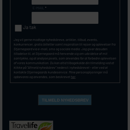
E-MAIL
*
Ja tak
Jeg vil gerne modtage nyhedsbreve, artikler, tilbud, events,
konkurrencer, gratis billetter samt inspiration til rejser og oplevelser fra
Stjernegaard via e-mail, sms og sociale media. Jeg giver desuden
tilladelse til, at Stjernegaard må henvende sig om udvidelse af mit
samtykke, og at analyse pixels, som anvendes for at forbedre oplevelsen
af vores kommunikation. Du kan altid tilbagekalde din tilmelding ved at
klikke på ”Afmeld nyhedsbrev” nederst i nyhedsbrevet – eller ved at
kontakte Stjernegaards kundeservice. Mine personoplysninger må
opbevares og anvendes, som beskrevet
her
.