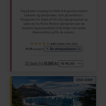
Tag på lake crossing fra Chile til Argentina mellem
vulkaner og gletsjersøer, kom på vandretur i
Patagonien for foden af Fitz Roy-bjergmassivet og
oplev alt fra Perito Moreno-gletsjeren over de
berømte Iguazúvandfald til de livlige metropoler
Buenos Aires og Rio de Janeiro.
4.9
(7 ANMELDELSER)
Se afrejsedatoer
15-25
deltagere
(2)
20 dage fra
61.990 kr.
SE REJSE
SE KORT