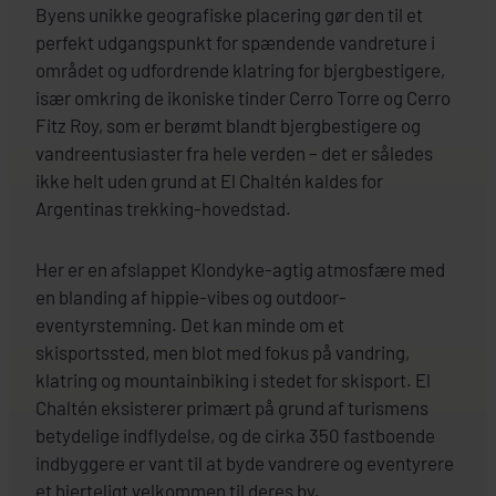
Byens unikke geografiske placering gør den til et
perfekt udgangspunkt for spændende vandreture i
området og udfordrende klatring for bjergbestigere,
især omkring de ikoniske tinder Cerro Torre og Cerro
Fitz Roy, som er berømt blandt bjergbestigere og
vandreentusiaster fra hele verden – det er således
ikke helt uden grund at El Chaltén kaldes for
Argentinas trekking-hovedstad.
Her er en afslappet Klondyke-agtig atmosfære med
en blanding af hippie-vibes og outdoor-
eventyrstemning. Det kan minde om et
skisportssted, men blot med fokus på vandring,
klatring og mountainbiking i stedet for skisport. El
Chaltén eksisterer primært på grund af turismens
betydelige indflydelse, og de cirka 350 fastboende
indbyggere er vant til at byde vandrere og eventyrere
et hjerteligt velkommen til deres by.