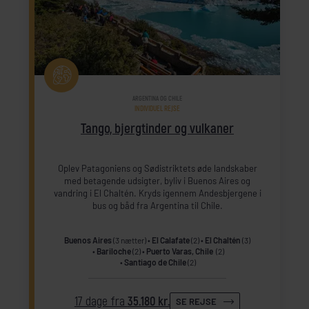
ARGENTINA OG CHILE
INDIVIDUEL REJSE
Tango, bjergtinder og vulkaner
Oplev Patagoniens og Sødistriktets øde landskaber
med betagende udsigter, byliv i Buenos Aires og
vandring i El Chaltén. Kryds igennem Andesbjergene i
bus og båd fra Argentina til Chile.
Buenos Aires
(3 nætter)
El Calafate
(2)
El Chaltén
(3)
Bariloche
(2)
Puerto Varas, Chile
(2)
Santiago de Chile
(2)
17 dage fra
35.180 kr.
SE REJSE