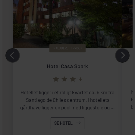
INKLUDERET I PRISEN
Hotel Casa Spark
+
M
Hotellet ligger i et roligt kvartet ca. 5 km fra
Pr
Santiago de Chiles centrum. I hotellets
b
gårdhave ligger en pool med liggestole og et
overdækket cafeområde, hvor man kan få en
drink.
SE HOTEL