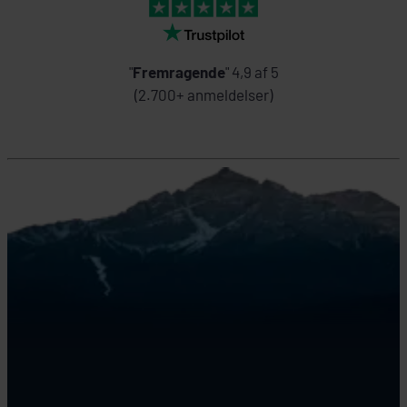
"
Fremragende
" 4,9 af 5
(2.700+ anmeldelser)