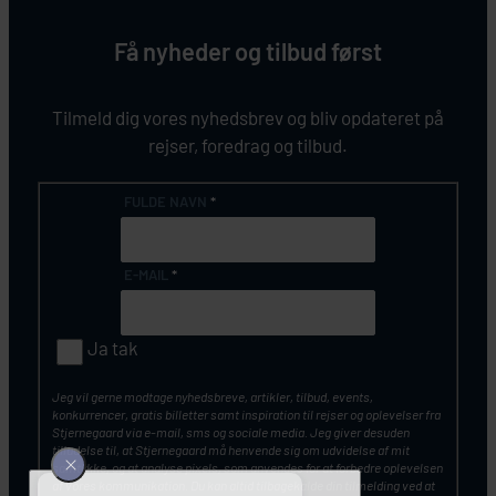
Få nyheder og tilbud først
Tilmeld dig vores nyhedsbrev og bliv opdateret på
rejser, foredrag og tilbud.
FULDE NAVN
*
E-MAIL
*
Ja tak
Jeg vil gerne modtage nyhedsbreve, artikler, tilbud, events,
konkurrencer, gratis billetter samt inspiration til rejser og oplevelser fra
Stjernegaard via e-mail, sms og sociale media. Jeg giver desuden
tilladelse til, at Stjernegaard må henvende sig om udvidelse af mit
samtykke, og at analyse pixels, som anvendes for at forbedre oplevelsen
af vores kommunikation. Du kan altid tilbagekalde din tilmelding ved at