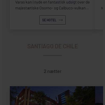
V
Varas kan I nyde en fantastisk udsigt over de
so
majestætiske Osorno- og Calbuco-vulkaner.
Nem adgang til grønt område og byens
attraktioner. Se her!
SE HOTEL
SANTIAGO DE CHILE
2 nætter