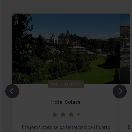
INKLUDERET I PRISEN
Hotel Solace
+
B
Fra jeres værelse på Hotel Solace i Puerto