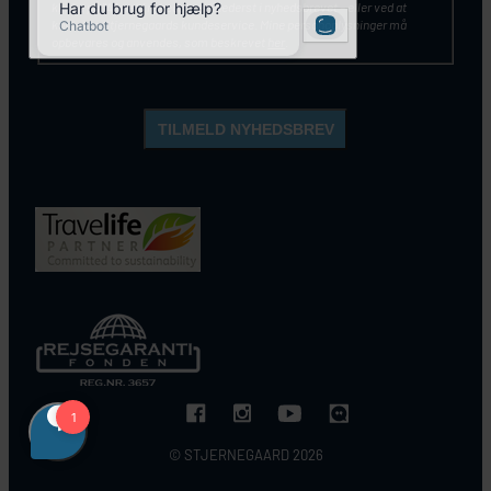
klikke på ”Afmeld nyhedsbrev” nederst i nyhedsbrevet – eller ved at
kontakte Stjernegaards kundeservice. Mine personoplysninger må
opbevares og anvendes, som beskrevet
her
.
© STJERNEGAARD 2026