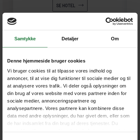
SE HOTEL
EL CHALTÉN
Samtykke
Detaljer
Om
Denne hjemmeside bruger cookies
Vi bruger cookies til at tilpasse vores indhold og
3 nætter
annoncer, til at vise dig funktioner til sociale medier og til
at analysere vores trafik. Vi deler også oplysninger om
din brug af vores website med vores partnere inden for
sociale medier, annonceringspartnere og
analysepartnere. Vores partnere kan kombinere disse
data med andre oplysninger, du har givet dem, eller som
de har indsamlet fra din brug af deres tjenester. Du
samtykker til vores cookies, hvis du fortsætter med at
anvende vores hjemmeside.