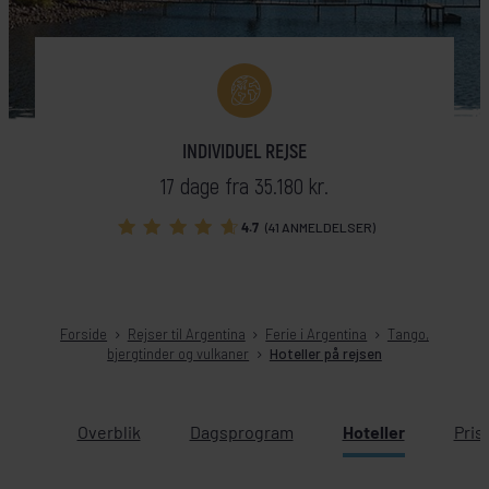
INDIVIDUEL REJSE
17 dage fra 35.180 kr.
4.7
(41 ANMELDELSER)
Forside
Rejser til Argentina
Ferie i Argentina
Tango,
bjergtinder og vulkaner
Hoteller på rejsen
Overblik
Dagsprogram
Hoteller
Pris