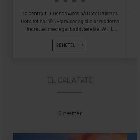
Bo centralt i Buenos Aires på Hotel Pulitzer.
He
Hotellet har 104 værelser og alle er moderne
indrettet med eget badeværelse, WIFI,
aircondition og store vinduer.
SE HOTEL
EL CALAFATE
2 nætter