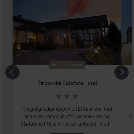
INKLUDERET I PRISEN
Rincón del Calafate Hotel
Hyggeligt udgangspunkt i El Calafate med
god morgenmadsbuffet, pejselounge og
ch
gåafstand til byens restauranter perfekt før
og efter naturoplevelserne.