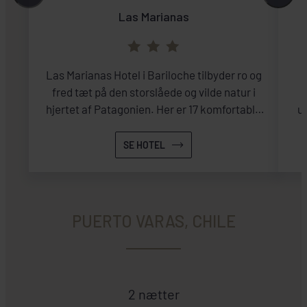
Las Marianas
Las Marianas Hotel i Bariloche tilbyder ro og
fred tæt på den storslåede og vilde natur i
hjertet af Patagonien. Her er 17 komfortable
ud
værelser, gratis Wi-Fi og morgenbuffet.
Udforsk Nahuel Huapi-søen i nærheden og
SE HOTEL
nyd lokal mad. Ideel til eventyr eller
afslapning i Patagonien.
PUERTO VARAS, CHILE
2 nætter