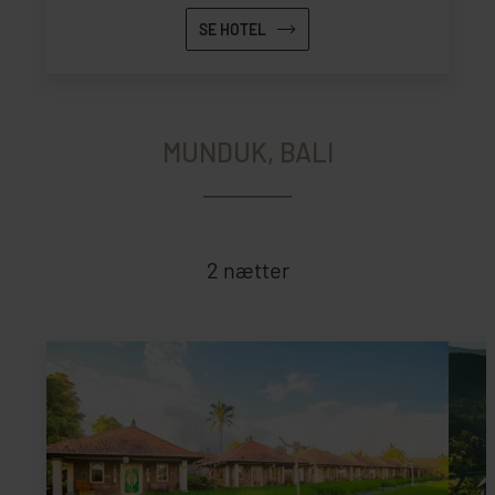
kun 22 smagfuldt indrettede værelser, der
SE HOTEL
tilbyder en spektakulær udsigt.
MUNDUK, BALI
2 nætter