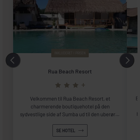
INKLUDERET I PRISEN
Rua Beach Resort
+
E
Velkommen til Rua Beach Resort, et
charmerende boutiquehotel på den
h
sydvestlige side af Sumba ud til den uberørte
Pantai Rua.
SE HOTEL