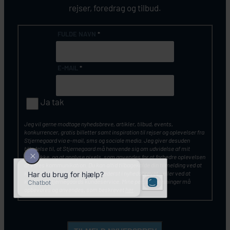
rejser, foredrag og tilbud.
FULDE NAVN
*
E-MAIL
*
Ja tak
Jeg vil gerne modtage nyhedsbreve, artikler, tilbud, events,
konkurrencer, gratis billetter samt inspiration til rejser og oplevelser fra
Stjernegaard via e-mail, sms og sociale media. Jeg giver desuden
tilladelse til, at Stjernegaard må henvende sig om udvidelse af mit
samtykke, og at analyse pixels, som anvendes for at forbedre oplevelsen
af vores kommunikation. Du kan altid tilbagekalde din tilmelding ved at
klikke på ”Afmeld nyhedsbrev” nederst i nyhedsbrevet – eller ved at
kontakte Stjernegaards kundeservice. Mine personoplysninger må
opbevares og anvendes, som beskrevet
her
.