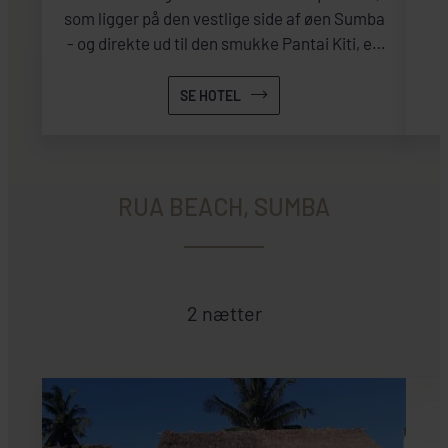
som ligger på den vestlige side af øen Sumba
- og direkte ud til den smukke Pantai Kiti, en
strand der udmærker sig ved sit hvide
pulversand.
SE HOTEL
RUA BEACH, SUMBA
2 nætter