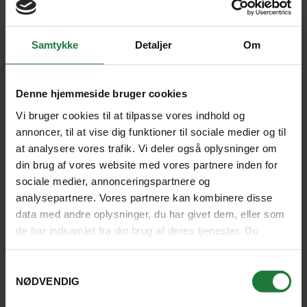
UBUD, BALI
Samtykke
Detaljer
Om
2 nætter
Denne hjemmeside bruger cookies
Vi bruger cookies til at tilpasse vores indhold og
annoncer, til at vise dig funktioner til sociale medier og til
at analysere vores trafik. Vi deler også oplysninger om
din brug af vores website med vores partnere inden for
sociale medier, annonceringspartnere og
analysepartnere. Vores partnere kan kombinere disse
data med andre oplysninger, du har givet dem, eller som
de har indsamlet fra din brug af deres tjenester. Du
samtykker til vores cookies, hvis du fortsætter med at
anvende vores hjemmeside.
Samtykkevalg
NØDVENDIG
INKLUDERET I PRISEN