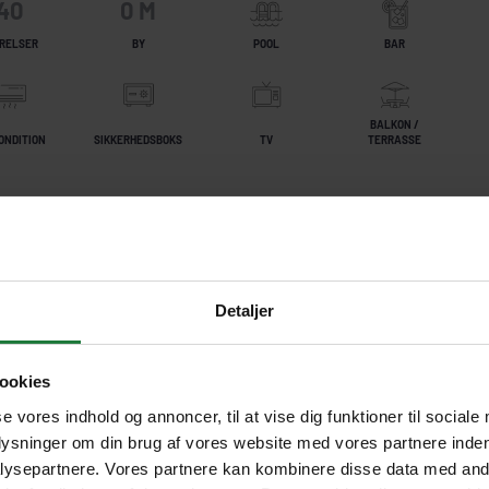
40
0 M
RELSER
BY
POOL
BAR
BALKON /
ONDITION
SIKKERHEDSBOKS
TV
TERRASSE
Detaljer
ookies
se vores indhold og annoncer, til at vise dig funktioner til sociale
plysninger om din brug af vores website med vores partnere inden
ysepartnere. Vores partnere kan kombinere disse data med andr