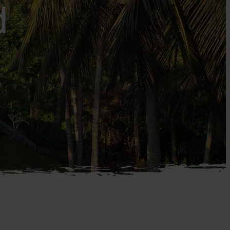
d
New Zealand
Thailand
Langtidsferier
Norge
USA
Safarirejser
Oman
Usbekistan
Solorejser
Panama
Vietnam
Strandferier
Peru
Zanzibar
Togrejser
Portugal
Verdens vidundere