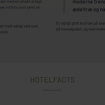
moderne tren
terræn med en smukt anlagt
køn infinity pool samt en
ædeltræ og na
Et rigtigt godt bud tæt på skø
asse med udsigt ned over
på hovedgaden, og ovenikøbet
pools.
HOTELFACTS