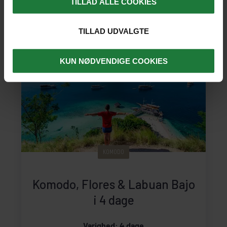
TILLAD ALLE COOKIES
350 kr. pr. barn u/ 12 år
TILLAD UDVALGTE
KUN NØDVENDIGE COOKIES
KOMODO
Komodo, Flores & Labuan Bajo
i 4 dage
Varighed: 4 dage