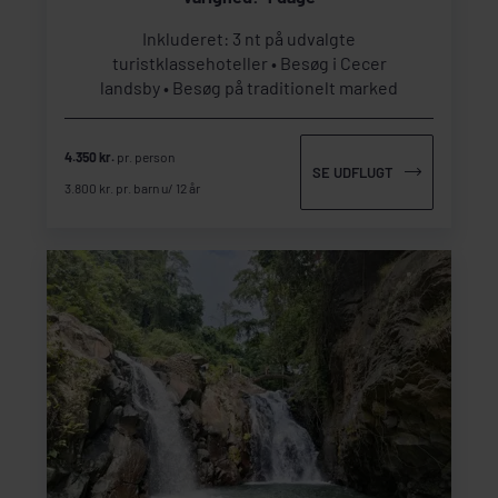
Inkluderet: 3 nt på udvalgte
turistklassehoteller
Besøg i Cecer
landsby
Besøg på traditionelt marked
4.350 kr.
pr. person
SE UDFLUGT
3.800 kr. pr. barn u/ 12 år