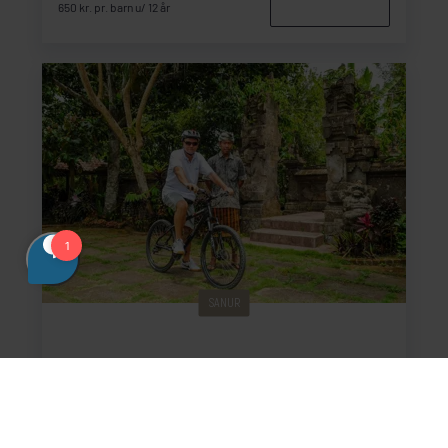
650 kr. pr. barn u/ 12 år
SANUR
Morgencykeltur i Sanur
Varighed: 4 time