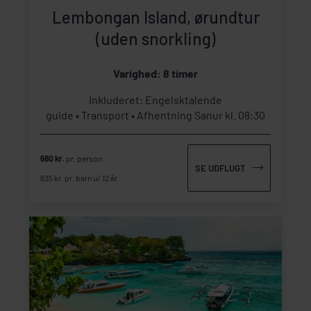
Lembongan Island, ørundtur
(uden snorkling)
Varighed: 8 timer
Inkluderet: Engelsktalende
guide
Transport
Afhentning Sanur kl. 08:30
680 kr.
pr. person
SE UDFLUGT
635 kr. pr. barn u/ 12 år