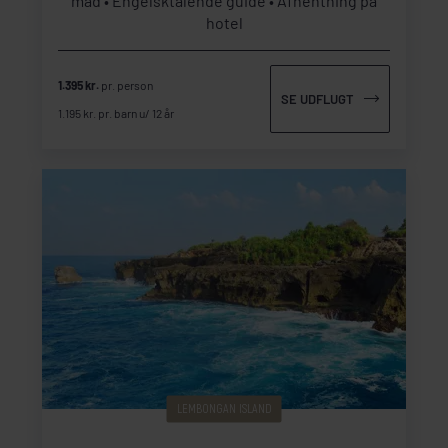
mad
Engelsktalende guide
Afhentning på
hotel
1.395 kr.
pr. person
SE UDFLUGT
1.195 kr. pr. barn u/ 12 år
LEMBONGAN ISLAND