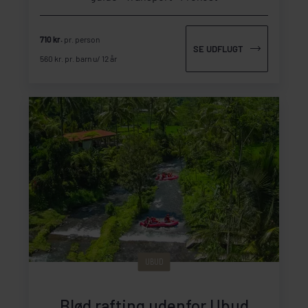
710 kr.
pr. person
SE UDFLUGT
560 kr. pr. barn u/ 12 år
UBUD
Blød rafting udenfor Ubud