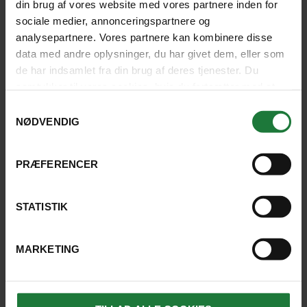
din brug af vores website med vores partnere inden for
sociale medier, annonceringspartnere og
analysepartnere. Vores partnere kan kombinere disse
data med andre oplysninger, du har givet dem, eller som
de har indsamlet fra din brug af deres tjenester. Du
samtykker til vores cookies, hvis du fortsætter med at
anvende vores hjemmeside.
Samtykkevalg
UBUD
NØDVENDIG
Kokkeskole i landsbyen Bali
PRÆFERENCER
Budaya
Varighed: Halvdagsudflugt
STATISTIK
Inkluderet: Engelsktalende
guide
Transport
Frokost
MARKETING
390 kr.
pr. person
SE UDFLUGT