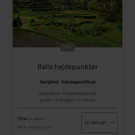
UBUD
Balis højdepunkter
Varighed: Halvdagsudflugt
Inkluderet: Engelsktalende
guide
Transport
Frokost
725 kr.
pr. person
SE UDFLUGT
590 kr. pr. barn u/ 12 år