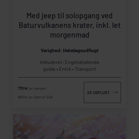
Med jeep til solopgang ved
Baturvulkanens krater, inkl. let
morgenmad
Varighed: Halvdagsudflugt
Inkluderet: Engelsktalende
guide
Entré
Transport
770 kr.
pr. person
SE UDFLUGT
650 kr. pr. barn u/ 12 år