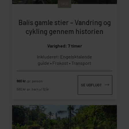
UBUD
Balis gamle stier – Vandring og
cykling gennem historien
Varighed: 7 timer
Inkluderet: Engelsktalende
guide
Frokost
Transport
660 kr.
pr. person
SE UDFLUGT
580 kr. pr. barn u/ 12 år