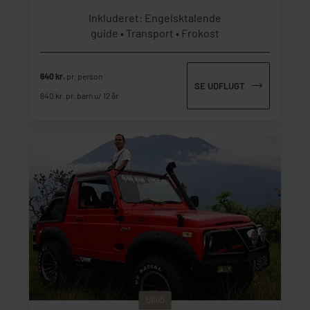
Inkluderet: Engelsktalende
guide
Transport
Frokost
640 kr.
pr. person
SE UDFLUGT
640 kr. pr. barn u/ 12 år
UBUD