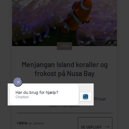
LOVINA
Menjangan Island koraller og
frokost på Nusa Bay
Varighed: Halvdagsudflugt
Inkluderet: Engelsktalende guide
Privat
båd
Transport
1.100 kr.
pr. person
SE UDFLUGT