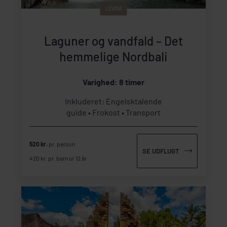
LOVINA
Laguner og vandfald – Det
hemmelige Nordbali
Varighed: 8 timer
Inkluderet: Engelsktalende
guide
Frokost
Transport
520 kr.
pr. person
SE UDFLUGT
420 kr. pr. barn u/ 12 år