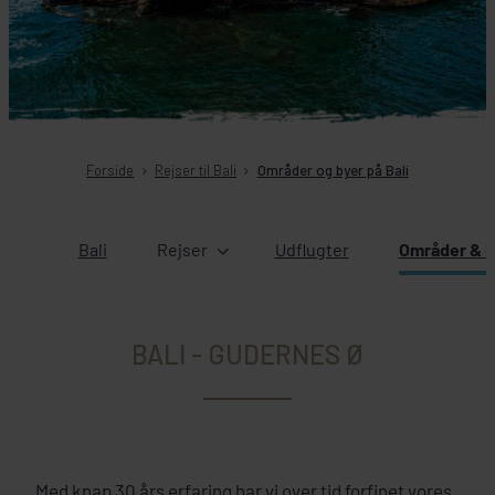
Forside
Rejser til Bali
Områder og byer på Bali
Bali
Rejser
Udflugter
Områder & b
BALI - GUDERNES Ø
Med knap 30 års erfaring har vi over tid forfinet vores