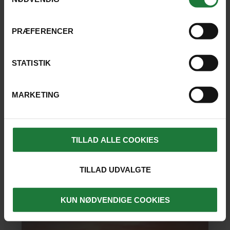
Gili Gede
PRÆFERENCER
STATISTIK
Se hoteller
MARKETING
Lilleput-ø med få hoteller
Fred og ro
Vandsportsfaciliteter
TILLAD ALLE COOKIES
Væk fra turiststrømmen
TILLAD UDVALGTE
LÆS MERE
KUN NØDVENDIGE COOKIES