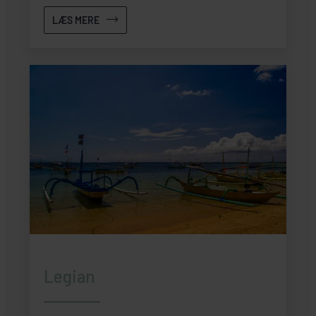
LÆS MERE
Legian