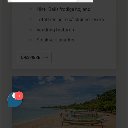
Midt i Balis frodige højland
Total fred og ro på skønne resorts
Vandring i naturen
Smukke rismarker
LÆS MERE