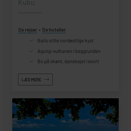
Kubu
Se rejser
Se hoteller
Balis stille nordøstlige kyst
Agung-vulkanen i baggrunden
Bo på skønt, danskejet resort
LÆS MERE