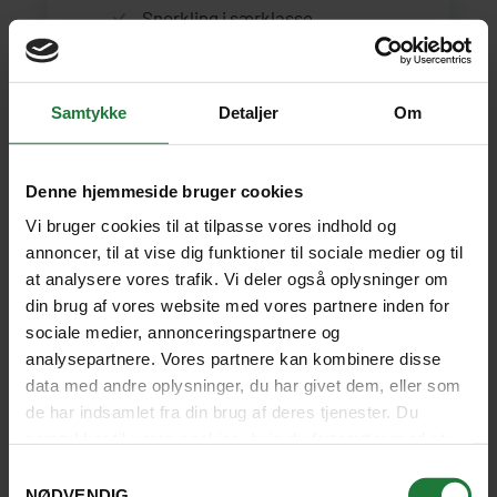
Snorkling i særklasse
Øde ø-stemning
Bo på lækkert eco resort
Samtykke
Detaljer
Om
LÆS MERE
Denne hjemmeside bruger cookies
Vi bruger cookies til at tilpasse vores indhold og
annoncer, til at vise dig funktioner til sociale medier og til
at analysere vores trafik. Vi deler også oplysninger om
din brug af vores website med vores partnere inden for
sociale medier, annonceringspartnere og
analysepartnere. Vores partnere kan kombinere disse
data med andre oplysninger, du har givet dem, eller som
de har indsamlet fra din brug af deres tjenester. Du
samtykker til vores cookies, hvis du fortsætter med at
anvende vores hjemmeside.
Samtykkevalg
NØDVENDIG