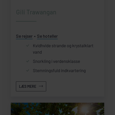
Gili Trawangan
Se rejser
Se hoteller
Kvidhvide strande og krystalklart
vand
Snorkling i verdensklasse
Stemningsfuld indkvartering
LÆS MERE