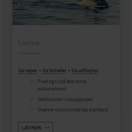
Lovina
Se rejser
Se hoteller
Se udflugter
Fred og ro på den sorte
vulkanstrand
Delfinsafari i solopgangen
Skønne resorts med høj standard
LÆS MERE