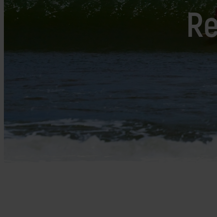
Mellemøsten
dansk r
Re
Bali
Nordamerika
Balkan
Oceanien
Bhutan
Sydamerika
Bolivia
Borneo
Brasilien