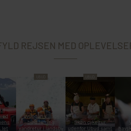
FYLD REJSEN MED OPLEVELSE
UBUD
UBUD
til
 ved
Payungan Village,
nens
blød rafting
Skøn cykeltur
. let
vandretur i landsby
udenfor Ubud samt
havsk