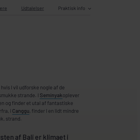
ere
Udtalelser
Praktisk info
hvis I vil udforske nogle af de
 smukke strande. I
Seminyak
oplever
 og finder et utal af fantastiske
fra, i
Canggu
, finder I en lidt mindre
k, strand.
ten af Bali er klimaet i