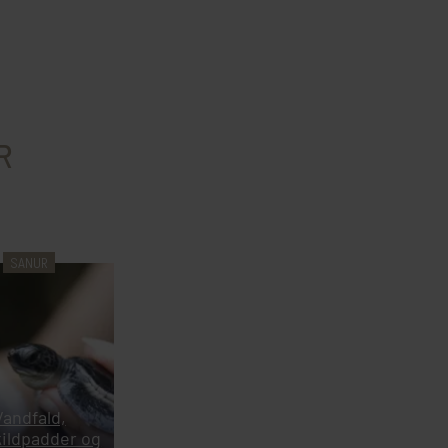
R
SANUR
Vandfald,
ildpadder og