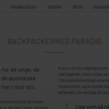
Områder & byer
Hoteller
Vejret
Rejseled
BACKPACKERNES PARADIS
Kuta er et fint udgangspunkt, 
s for de unge, de
nærliggende, mere rolige og
 de australske
I luksusboheme langs stranden
her i stor stil.
restauranter, og et stykke der
befærdet, om end lige så smu
ste koncentration af musik,
Lige som på res
ne er der fest i byen, primært