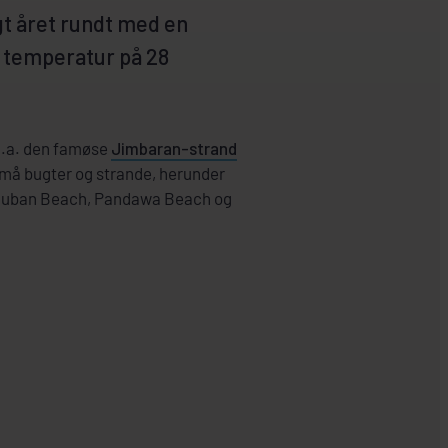
t året rundt med en
 temperatur på 28
bl.a. den famøse
Jimbaran-strand
å bugter og strande, herunder
luban Beach, Pandawa Beach og