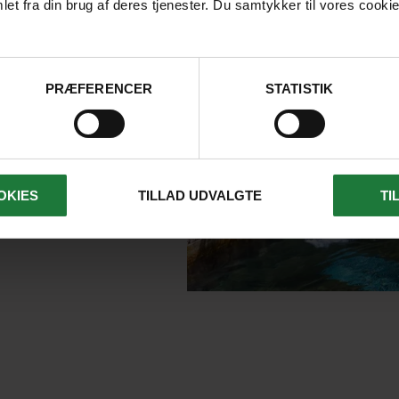
et fra din brug af deres tjenester. Du samtykker til vores cookie
fer-centrum
ntration af unge
PRÆFERENCER
STATISTIK
ode
muligheder og
nter
OKIES
TILLAD UDVALGTE
TI