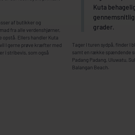
Kuta behagelig
gennemsnitlig
asser af butikker og
grader.
 mad fra alle verdenshjørner,
le opstå. Ellers handler Kuta
Tager I turen sydpå, finder I 
 vil I gerne prøve kræfter med
samt en række spændende sm
er i stribevis, som også
Padang Padang, Uluwatu, Su
Balangan Beach.