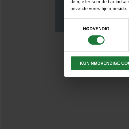
dem, eller som de har indsaml
anvende vores hjemmeside.
Balis sur
Samtykkevalg
Høj konce
NØDVENDIG
festglade
Mange g
shopping
restaura
KUN NØDVENDIGE CO