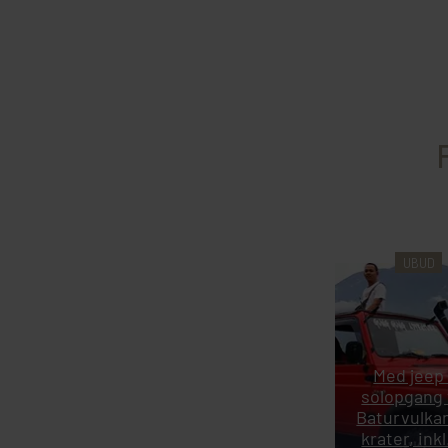
UBUD
Med jeep 
solopgang
Baturvulka
krater, inkl