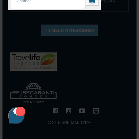
kontakte Stjernegaards kundeservice. Mine personoplysninger må
opbevares og anvendes, som beskrevet
her
.
© STJERNEGAARD 2026