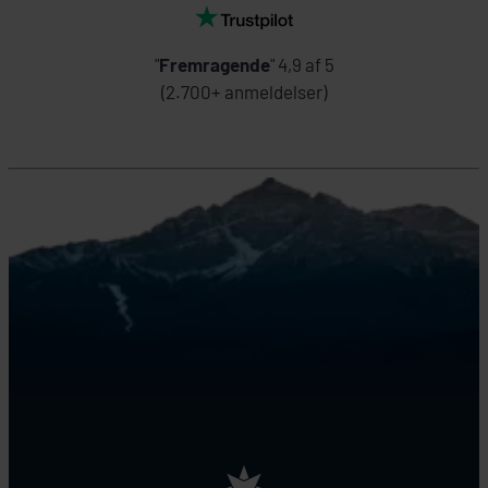
"
Fremragende
" 4,9 af 5
(2.700+ anmeldelser)