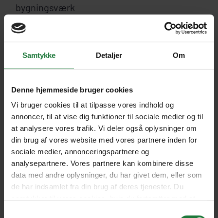
bygningsværk
Når det store krydstogtskib nærmer sig de
monumentale sluser, kan man mærke spændingen
Samtykke
Detaljer
Om
ombord. Sluserne løfter skibet, som var det en
legetøjsbåd i et gigantisk badekar og bringer
passagererne 26 meter op til Gatun-søens vandspejl.
Denne hjemmeside bruger cookies
Vi bruger cookies til at tilpasse vores indhold og
Her kan man nyde den spektakulære udsigt over
annoncer, til at vise dig funktioner til sociale medier og til
Panamas frodige regnskov, hvor eksotisk dyreliv ofte
at analysere vores trafik. Vi deler også oplysninger om
viser sig i trækronerne.
din brug af vores website med vores partnere inden for
sociale medier, annonceringspartnere og
analysepartnere. Vores partnere kan kombinere disse
data med andre oplysninger, du har givet dem, eller som
de har indsamlet fra din brug af deres tjenester. Du
samtykker til vores cookies, hvis du fortsætter med at
anvende vores hjemmeside.
Samtykkevalg