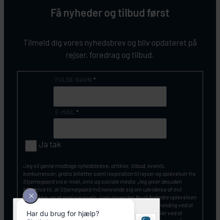
Få nyheder og tilbud først
Tilmeld dig vores nyhedsbrev og bliv opdateret på
rejser, foredrag og tilbud.
FULDE NAVN
*
E-MAIL
*
Ja tak
Jeg vil gerne modtage nyhedsbreve, artikler, tilbud, events,
konkurrencer, gratis billetter samt inspiration til rejser og oplevelser fra
Stjernegaard via e-mail, sms og sociale media. Jeg giver desuden
tilladelse til, at Stjernegaard må henvende sig om udvidelse af mit
samtykke, og at analyse pixels, som anvendes for at forbedre oplevelsen
af vores kommunikation. Du kan altid tilbagekalde din tilmelding ved at
klikke på ”Afmeld nyhedsbrev” nederst i nyhedsbrevet – eller ved at