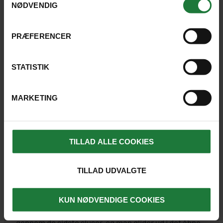
NØDVENDIG
PRÆFERENCER
STATISTIK
Sluserne opererer i flere niveauer. Det er altså ikke én
enkelt sluse der løfter skibene de 26 meter op til Gatun-
MARKETING
søen.
TILLAD ALLE COOKIES
Under sejladsen kan man forestille sig de mange
skibe, der gennem årene har taget samme rejse, hver
TILLAD UDVALGTE
med sin egen last og sit eget formål.
KUN NØDVENDIGE COOKIES
Når skibet langsomt sænkes tilbage til havniveau
gennem de sidste sluser, og man glider ud i det åbne