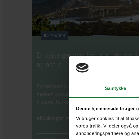
INSPIRATION
En rejse gennem historie, teknologi
og natur
Panamakanalen er ikke blot en passage
Samtykke
mellem to oceaner, men en rejse gennem
historie, teknologi og natur, der efterlader et
Denne hjemmeside bruger c
rejseminde for livet.
Krydstogter
Historie
Kultur
Vi bruger cookies til at tilpas
vores trafik. Vi deler også o
annonceringspartnere og anal