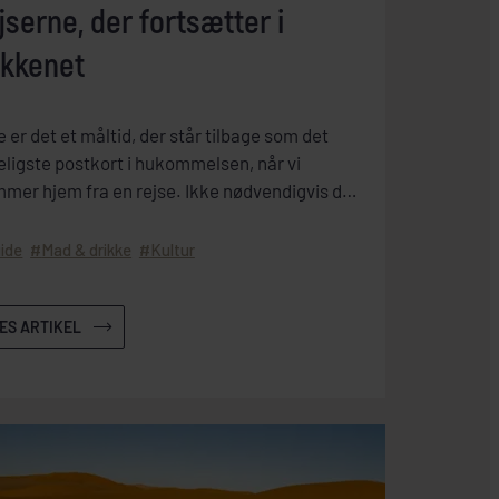
jserne, der fortsætter i
kkenet
e er det et måltid, der står tilbage som det
eligste postkort i hukommelsen, når vi
mer hjem fra en rejse. Ikke nødvendigvis det
t avancerede måltid – men den ret, der ramte
et sted mellem krop og erindring.
ide
Mad & drikke
Kultur
ÆS ARTIKEL