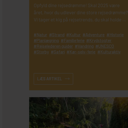
Opfyld dine rejsedrømme! Skal 2025 være
året, hvor du udlever dine store rejsedrømme?
Vi tager et kig på rejsetrends, du skal holde øj
med i 2025.
Natur
Strand
Kultur
Adventure
Historie
Planlægning
Familieferie
Krydstogter
Rejselederen guider
Vandring
UNESCO
Storby
Safari
Kør-selv-ferie
Kulturaktiv
LÆS ARTIKEL