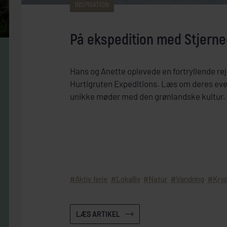
INSPIRATION
På ekspedition med Stjern
Hans og Anette oplevede en fortryllende re
Hurtigruten Expeditions. Læs om deres even
unikke møder med den grønlandske kultur.
Aktiv ferie
Lokalliv
Natur
Vandring
Kry
LÆS ARTIKEL