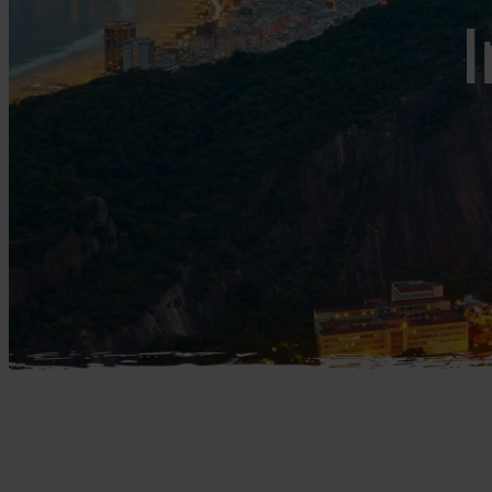
Mellemøsten
dansk r
I
Bali
Nordamerika
Balkan
Oceanien
Bhutan
Sydamerika
Bolivia
Borneo
Brasilien