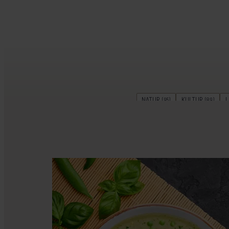
NATUR
KULTUR
L
(95)
(89)
FAMILIEFERIE
SNORKLING & 
(26)
PLANLÆGNING
PARF
(15)
KØR-SELV-FERIE
RELIGIO
(7)