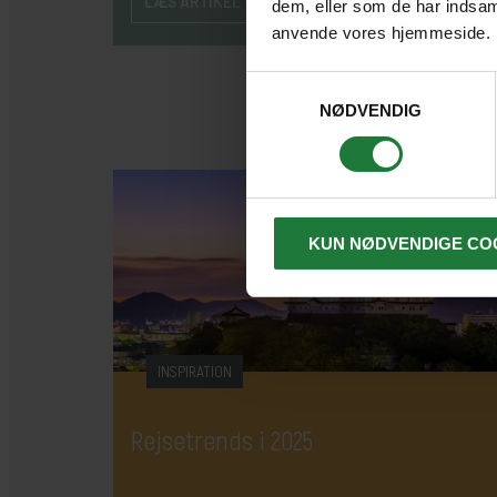
LÆS ARTIKEL
dem, eller som de har indsaml
anvende vores hjemmeside.
Samtykkevalg
NØDVENDIG
KUN NØDVENDIGE CO
INSPIRATION
Rejsetrends i 2025