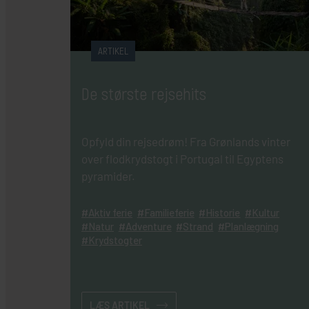
ARTIKEL
De største rejsehits
Opfyld din rejsedrøm! Fra Grønlands vinter
over flodkrydstogt i Portugal til Egyptens
pyramider.
Aktiv ferie
Familieferie
Historie
Kultur
Natur
Adventure
Strand
Planlægning
Krydstogter
LÆS ARTIKEL