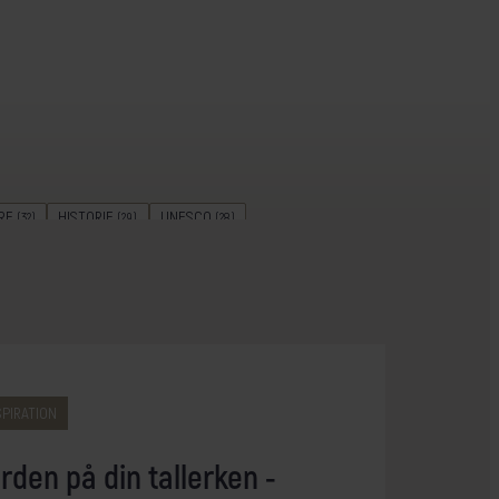
RE
HISTORIE
UNESCO
(32)
(29)
(28)
REJSELEDEREN GUIDER
ØHOP
(17)
(15)
NTERREJSER
KULTURAKTIV
(9)
(8)
CAMPING
BÆREDYGTIGHED
(2)
(2)
SPIRATION
rden på din tallerken -