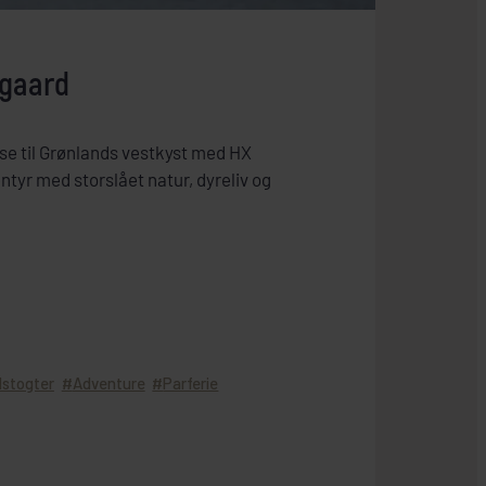
egaard
jse til Grønlands vestkyst med HX
tyr med storslået natur, dyreliv og
dstogter
Adventure
Parferie