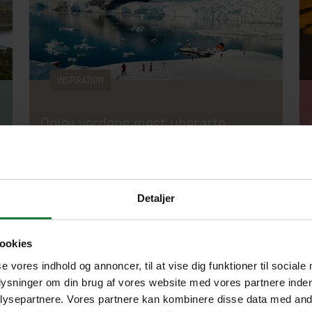
INSPIRATION
Oplev verdens mest uberørte
kontinent
Antarktis er Jordens eneste ubeboede
Detaljer
kontinent og den ultimative destination for
enhver nysgerrig eventyrer. Intet andet sted
ookies
på Jorden kan sammenlignes med denne
smukke ødemark.
Adventure
Krydstogter
Natur
se vores indhold og annoncer, til at vise dig funktioner til sociale
plysninger om din brug af vores website med vores partnere inden
ysepartnere. Vores partnere kan kombinere disse data med andr