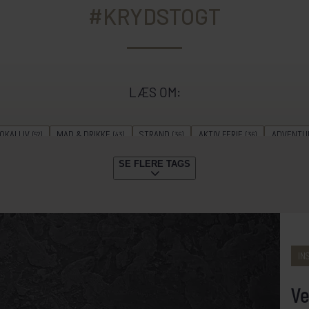
#KRYDSTOGT
LÆS OM:
OKALLIV
MAD & DRIKKE
STRAND
AKTIV FERIE
ADVENTU
(52)
(43)
(36)
(36)
DYKNING
GUIDE
STORBY
VANDRING
KRYDSTOGTER
(22)
(20)
(20)
(18)
(18)
SE FLERE TAGS
ERIE
SAFARI
GÆSTERNE FORTÆLLER
SOMMERREJSER
VI
(15)
(12)
(11)
(10)
N
TOGREJSER
FESTLIGHEDER
SENSOMMERREJSER
FORÅR
(7)
(7)
(5)
(3)
(3)
GENERATIONSREJSE
(1)
IN
Ve