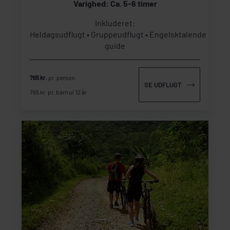
Varighed: Ca. 5-6 timer
Inkluderet:
Heldagsudflugt
Gruppeudflugt
Engelsktalende
guide
765 kr.
pr. person
SE UDFLUGT
765 kr. pr. barn u/ 12 år