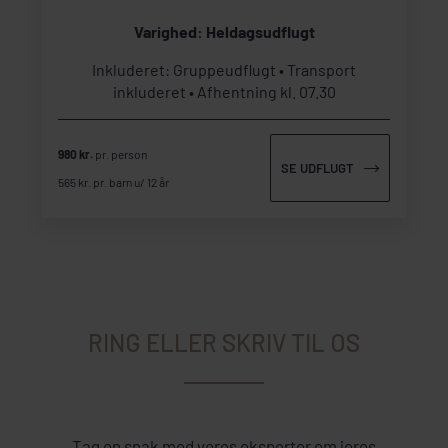
Varighed: Heldagsudflugt
Inkluderet: Gruppeudflugt
Transport
inkluderet
Afhentning kl. 07.30
980 kr.
pr. person
SE UDFLUGT
565 kr. pr. barn u/ 12 år
RING ELLER SKRIV TIL OS
Tag en snak med vores eksperter om jeres