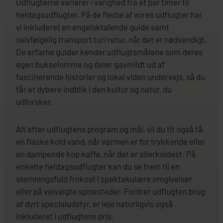
Udflugterne varierer i varighed fra et par timer til
heldagsudflugter. På de fleste af vores udflugter har
vi inkluderet en engelsktalende guide samt
selvfølgelig transport tur/retur, når det er nødvendigt.
De erfarne guider kender udflugtsmålene som deres
egen bukselomme og deler gavmildt ud af
fascinerende historier og lokal viden undervejs, så du
får et dybere indblik i den kultur og natur, du
udforsker.
Alt efter udflugtens program og mål, vil du tit også få
en flaske kold vand, når varmen er for trykkende eller
en dampende kop kaffe, når det er allerkoldest. På
enkelte heldagsudflugter kan du se frem til en
stemningsfuld frokost i spektakulære omgivelser
eller på velvalgte spisesteder. Fordrer udflugten brug
af dyrt specialudstyr, er leje naturligvis også
inkluderet i udflugtens pris.