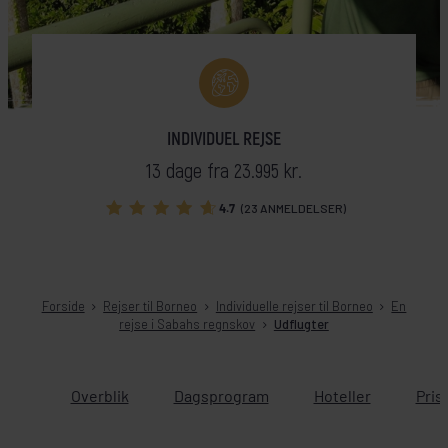
INDIVIDUEL REJSE
13 dage fra 23.995 kr.
4.7
(23 ANMELDELSER)
Forside
Rejser til Borneo
Individuelle rejser til Borneo
En
rejse i Sabahs regnskov
Udflugter
Overblik
Dagsprogram
Hoteller
Pris