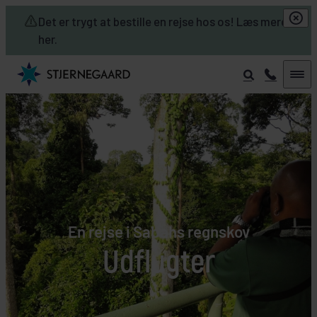
Skip to main content
Det er trygt at bestille en rejse hos os! Læs mere
her.
En rejse i Sabahs regnskov
Udflugter