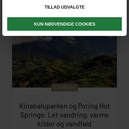
660 kr. pr. barn u/ 12 år
TILLAD UDVALGTE
KUN NØDVENDIGE COOKIES
KOTA KINABALU
Kinabaluparken og Poring Hot
Springs: Let vandring, varme
kilder og vandfald