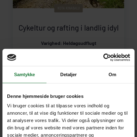
KOTA KINABALU
Cykeltur og rafting i landlig idyl
Varighed: Heldagsudflugt
Inkluderet: Gruppeudflugt
Engelsktalende
guide
Transport inkluderet
Samtykke
Detaljer
Om
1.080 kr.
pr. person
SE UDFLUGT
635 kr. pr. barn u/ 12 år
Denne hjemmeside bruger cookies
Vi bruger cookies til at tilpasse vores indhold og
annoncer, til at vise dig funktioner til sociale medier og til
at analysere vores trafik. Vi deler også oplysninger om
din brug af vores website med vores partnere inden for
sociale medier, annonceringspartnere og