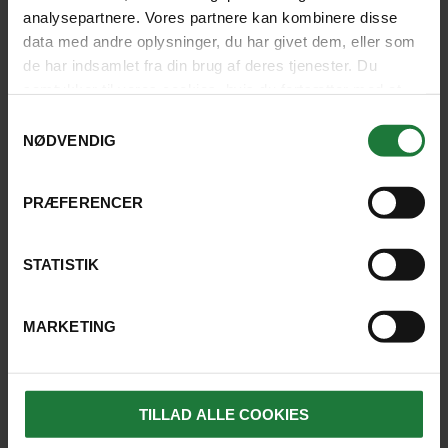
analysepartnere. Vores partnere kan kombinere disse
data med andre oplysninger, du har givet dem, eller som
de har indsamlet fra din brug af deres tjenester. Du
samtykker til vores cookies, hvis du fortsætter med at
anvende vores hjemmeside.
Samtykkevalg
NØDVENDIG
KOTA KINABALU
Heldagsudflugt ud på landet i
PRÆFERENCER
Kiuludalen
STATISTIK
Varighed: Ca. 7 timer
Inkluderet:
MARKETING
Heldagsudflugt
Gruppeudflugt
Engelsktalende
guide
TILLAD ALLE COOKIES
855 kr.
pr. person
SE UDFLUGT