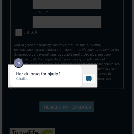
E-MAIL
*
Ja tak
Jeg vil gerne modtage nyhedsbreve, artikler, tilbud, events,
konkurrencer, gratis billetter samt inspiration til rejser og oplevelser fra
Stjernegaard via e-mail, sms og sociale media. Jeg giver desuden
tilladelse til, at Stjernegaard må henvende sig om udvidelse af mit
samtykke, og at analyse pixels, som anvendes for at forbedre oplevelsen
af vores kommunikation. Du kan altid tilbagekalde din tilmelding ved at
klikke på ”Afmeld nyhedsbrev” nederst i nyhedsbrevet – eller ved at
kontakte Stjernegaards kundeservice. Mine personoplysninger må
opbevares og anvendes, som beskrevet
her
.