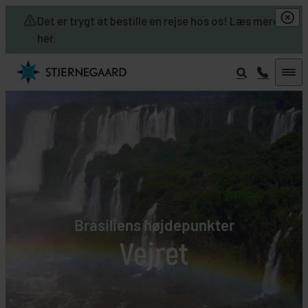
Skip to main content
Det er trygt at bestille en rejse hos os! Læs mere
her.
Brasiliens højdepunkter
Vejret