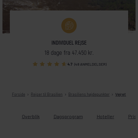
INDIVIDUEL REJSE
18 dage fra 47.450 kr.
4.7
(48 ANMELDELSER)
Forside
Rejser til Brasilien
Brasiliens højdepunkter
Vejret
Overblik
Dagsprogram
Hoteller
Pris