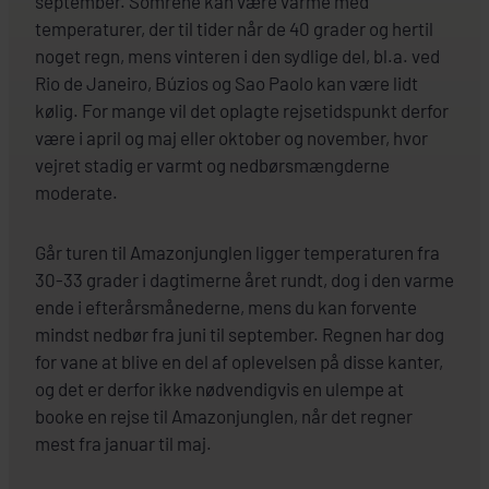
september. Somrene kan være varme med
temperaturer, der til tider når de 40 grader og hertil
noget regn, mens vinteren i den sydlige del, bl.a. ved
Rio de Janeiro, Búzios og Sao Paolo kan være lidt
kølig. For mange vil det oplagte rejsetidspunkt derfor
være i april og maj eller oktober og november, hvor
vejret stadig er varmt og nedbørsmængderne
moderate.
Går turen til Amazonjunglen ligger temperaturen fra
30-33 grader i dagtimerne året rundt, dog i den varme
ende i efterårsmånederne, mens du kan forvente
mindst nedbør fra juni til september. Regnen har dog
for vane at blive en del af oplevelsen på disse kanter,
og det er derfor ikke nødvendigvis en ulempe at
booke en rejse til Amazonjunglen, når det regner
mest fra januar til maj.