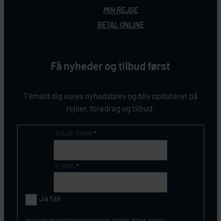
MIN REJSE
BETAL ONLINE
Få nyheder og tilbud først
Tilmeld dig vores nyhedsbrev og bliv opdateret på
rejser, foredrag og tilbud.
FULDE NAVN
*
E-MAIL
*
Ja tak
Jeg vil gerne modtage nyhedsbreve, artikler, tilbud, events,