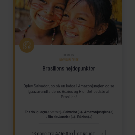
BRASILIEN
INDIVIDUEL REJSE
Brasiliens højdepunkter
Oplev Salvador, bo på en lodge i Amazonjunglen og se
Iguazúvandfaldene, Búzios og Rio. Det bedste af
Brasilien!
Foz do Iguaçu
(3 nætter)
Salvador
(3)
Amazonjunglen
(3)
Rio de Janeiro
(3)
Búzios
(3)
18 dage fra
47.450 kr.
SE REJSE