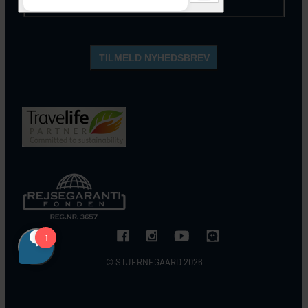
opbevares og anvendes, som beskrevet
her
.
© STJERNEGAARD 2026