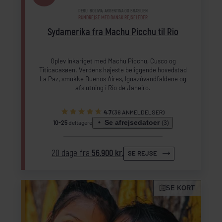
PERU, BOLIVIA, ARGENTINA OG BRASILIEN
RUNDREJSE MED DANSK REJSELEDER
Sydamerika fra Machu Picchu til Rio
Oplev Inkariget med Machu Picchu, Cusco og
Titicacasøen. Verdens højeste beliggende hovedstad
La Paz, smukke Buenos Aires, Iguazúvandfaldene og
afslutning i Rio de Janeiro.
4.7
(36 ANMELDELSER)
Se afrejsedatoer
10-25
deltagere
(3)
20 dage fra
56.900 kr.
SE REJSE
SE KORT