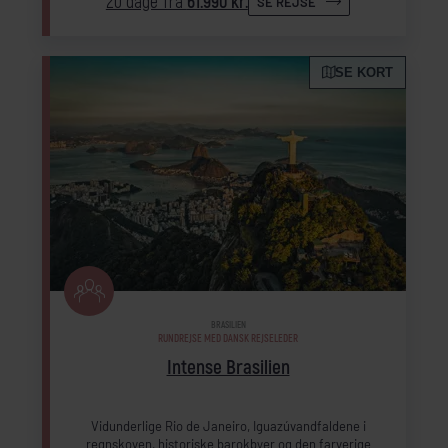
20 dage fra
61.990 kr.
SE REJSE
SE KORT
BRASILIEN
RUNDREJSE MED DANSK REJSELEDER
Intense Brasilien
Vidunderlige Rio de Janeiro, Iguazúvandfaldene i
regnskoven, historiske barokbyer og den farverige