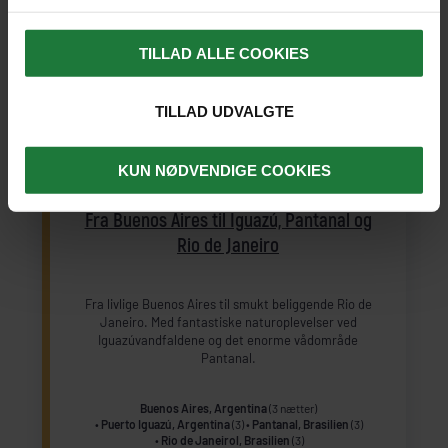
TILLAD ALLE COOKIES
TILLAD UDVALGTE
KUN NØDVENDIGE COOKIES
ARGENTINA OG BRASILIEN
INDIVIDUEL REJSE
Fra Buenos Aires til Iguazú, Pantanal og
Rio de Janeiro
Fra livlige Buenos Aires til smukt beliggende Rio de
Janeiro. Med fantastiske naturoplevelser ved
Iguazúvandfaldene og det enorme vådområde
Pantanal.
Buenos Aires, Argentina
(3 nætter)
Puerto Iguazú, Argentina
(3)
Pantanal, Brasilien
(3)
Rio de Janeirol, Brasilien
(3)