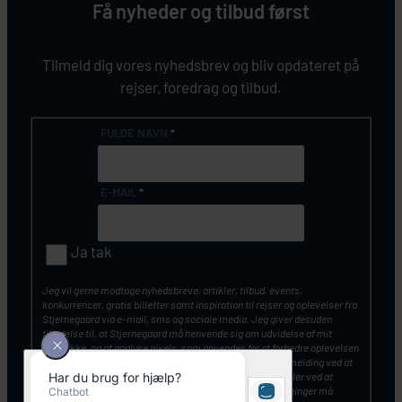
Få nyheder og tilbud først
Tilmeld dig vores nyhedsbrev og bliv opdateret på
rejser, foredrag og tilbud.
FULDE NAVN
*
E-MAIL
*
Ja tak
Jeg vil gerne modtage nyhedsbreve, artikler, tilbud, events,
konkurrencer, gratis billetter samt inspiration til rejser og oplevelser fra
Stjernegaard via e-mail, sms og sociale media. Jeg giver desuden
tilladelse til, at Stjernegaard må henvende sig om udvidelse af mit
samtykke, og at analyse pixels, som anvendes for at forbedre oplevelsen
af vores kommunikation. Du kan altid tilbagekalde din tilmelding ved at
klikke på ”Afmeld nyhedsbrev” nederst i nyhedsbrevet – eller ved at
kontakte Stjernegaards kundeservice. Mine personoplysninger må