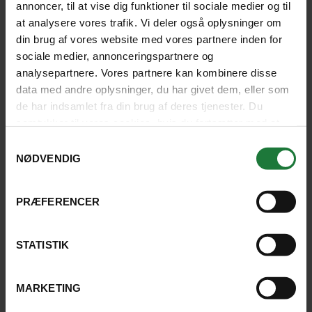
annoncer, til at vise dig funktioner til sociale medier og til
ARGENTINA OG BRASILIEN
INDIVIDUEL REJSE
at analysere vores trafik. Vi deler også oplysninger om
Metropoler og mægtig natur
din brug af vores website med vores partnere inden for
sociale medier, annonceringspartnere og
analysepartnere. Vores partnere kan kombinere disse
Bliv omfavnet af skøn natur med Argentinas svar på
Galapagos ved Puerto Madryn, det enorme
data med andre oplysninger, du har givet dem, eller som
vådområde Esteros del iberá, de vidunderlige
de har indsamlet fra din brug af deres tjenester. Du
Iguazúvandfald og Rio de Janeiros livlige
samtykker til vores cookies, hvis du fortsætter med at
Copacabana-strand.
anvende vores hjemmeside.
Samtykkevalg
NØDVENDIG
Buenos Aires
(3 nætter)
Puerto Madryn
(3)
Esteros del Iberá
(3)
Puerto Iguazú
(3)
Rio de Janeiro
(3)
PRÆFERENCER
18 dage fra
45.855 kr.
SE REJSE
STATISTIK
SE KORT
MARKETING