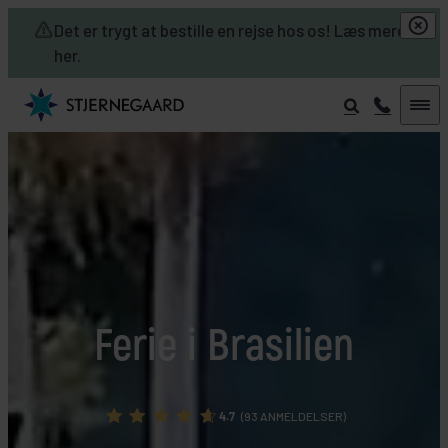
Skip to main content
Det er trygt at bestille en rejse hos os! Læs mere
her.
Ferie i Brasilien
4.7
(93 ANMELDELSER)