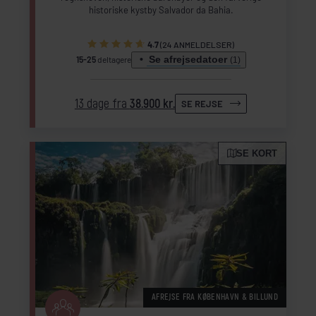
historiske kystby Salvador da Bahia.
4.7
(24 ANMELDELSER)
Se afrejsedatoer
15-25
deltagere
(1)
13 dage fra
38.900 kr.
SE REJSE
SE KORT
AFREJSE FRA KØBENHAVN & BILLUND