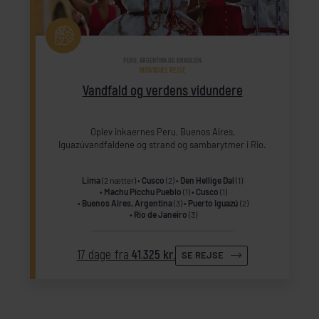
PERU, ARGENTINA OG BRASILIEN
INDIVIDUEL REJSE
Vandfald og verdens vidundere
Oplev inkaernes Peru, Buenos Aires,
Iguazúvandfaldene og strand og sambarytmer i Rio.
Lima
(2 nætter)
Cusco
(2)
Den Hellige Dal
(1)
Machu Picchu Pueblo
(1)
Cusco
(1)
Buenos Aires, Argentina
(3)
Puerto Iguazú
(2)
Rio de Janeiro
(3)
17 dage fra
41.325 kr.
SE REJSE