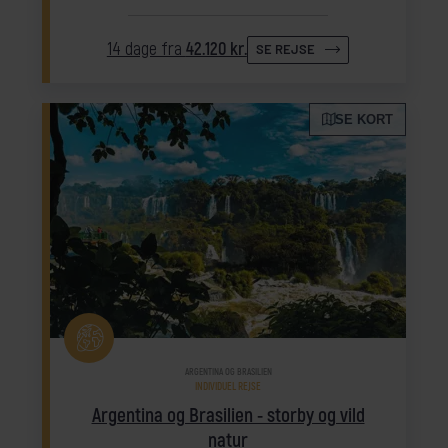
14 dage fra
42.120 kr.
SE REJSE
SE KORT
ARGENTINA OG BRASILIEN
INDIVIDUEL REJSE
Argentina og Brasilien - storby og vild
natur