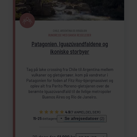
CHILE, ARGENTINA OG BRASILIEN
RUNDREJSE MED DANSK REJSELEDER
Patagonien, Iguazúvandfaldene og
ikoniske storbyer
Tag på lake crossing fra Chile til Argentina mellem
vulkaner og gletsjersøer, kom på vandretur i
Patagonien for foden af Fitz Roy-bjergmassivet og
oplev alt fra Perito Moreno-gletsjeren over de
berømte Iguazúvandfald til de livlige metropoler
Buenos Aires og Rio de Janeiro.
4.9
(7 ANMELDELSER)
Se afrejsedatoer
15-25
deltagere
(2)