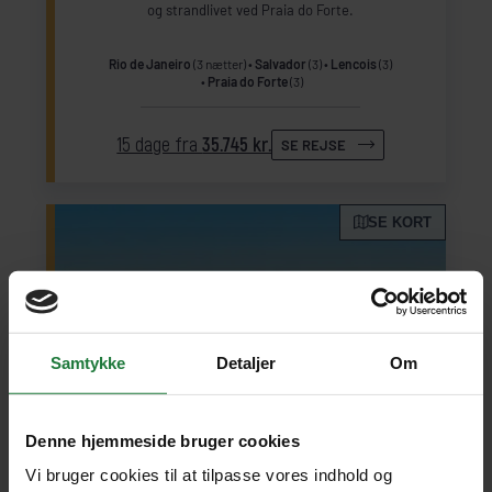
og strandlivet ved Praia do Forte.
Rio de Janeiro
(3 nætter)
Salvador
(3)
Lencois
(3)
Praia do Forte
(3)
15 dage fra
35.745 kr.
SE REJSE
SE KORT
Samtykke
Detaljer
Om
Denne hjemmeside bruger cookies
Vi bruger cookies til at tilpasse vores indhold og