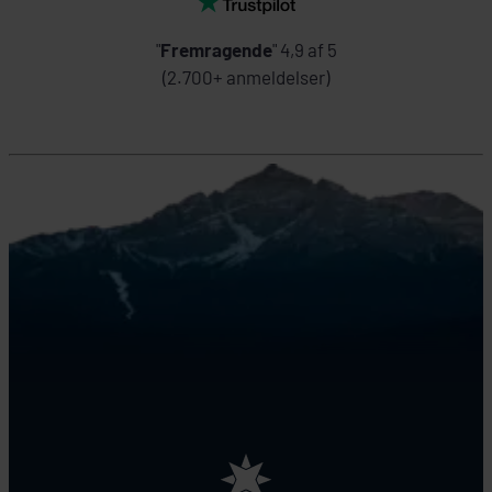
"
Fremragende
" 4,9 af 5
(2.700+ anmeldelser)