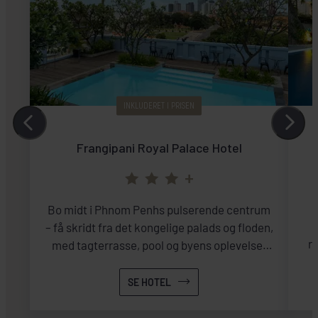
INKLUDERET I PRISEN
Frangipani Royal Palace Hotel
+
Bo midt i Phnom Penhs pulserende centrum
i
– få skridt fra det kongelige palads og floden,
re
med tagterrasse, pool og byens oplevelser
kl
lige uden for døren.
b
SE HOTEL
sp