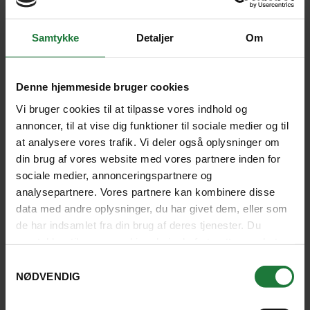
Classy Hotel & Spa
+
Samtykke
Detaljer
Om
Bo
På det stilfulde hotel Classy Hotel & Spa bor I
centralt, komfortabelt og godt. Hotellet
Denne hjemmeside bruger cookies
ligger i centrum af byen, tæt på flere
Vi bruger cookies til at tilpasse vores indhold og
seværdigheder.
annoncer, til at vise dig funktioner til sociale medier og til
SE HOTEL
at analysere vores trafik. Vi deler også oplysninger om
din brug af vores website med vores partnere inden for
sociale medier, annonceringspartnere og
analysepartnere. Vores partnere kan kombinere disse
data med andre oplysninger, du har givet dem, eller som
KAMPONG CHHNANG
de har indsamlet fra din brug af deres tjenester. Du
samtykker til vores cookies, hvis du fortsætter med at
anvende vores hjemmeside.
Samtykkevalg
NØDVENDIG
2 nætter