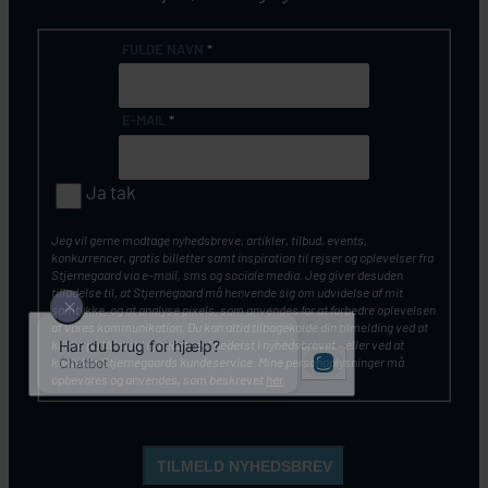
FULDE NAVN
*
E-MAIL
*
Ja tak
Jeg vil gerne modtage nyhedsbreve, artikler, tilbud, events,
konkurrencer, gratis billetter samt inspiration til rejser og oplevelser fra
Stjernegaard via e-mail, sms og sociale media. Jeg giver desuden
tilladelse til, at Stjernegaard må henvende sig om udvidelse af mit
samtykke, og at analyse pixels, som anvendes for at forbedre oplevelsen
af vores kommunikation. Du kan altid tilbagekalde din tilmelding ved at
klikke på ”Afmeld nyhedsbrev” nederst i nyhedsbrevet – eller ved at
kontakte Stjernegaards kundeservice. Mine personoplysninger må
opbevares og anvendes, som beskrevet
her
.