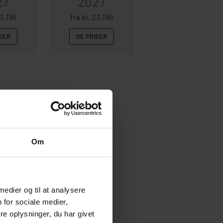
27
2027
23.195
fra kr. 23.195
ISER
SE PRISER
Om
 medier og til at analysere
 for sociale medier,
e oplysninger, du har givet