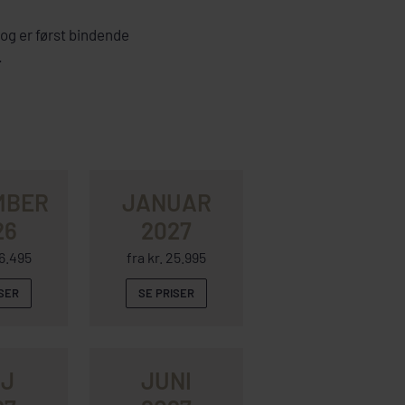
 og er først bindende
.
MBER
JANUAR
26
2027
26.495
fra kr. 25.995
ISER
SE PRISER
J
JUNI