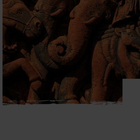
Mellemøsten
dansk r
Bali
Nordamerika
Balkan
Oceanien
Bhutan
Sydamerika
Bolivia
Borneo
Brasilien