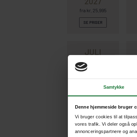
2027
fra kr. 25.995
SE PRISER
JULI
2027
fra kr. 25.595
SE PRISER
Samtykke
Denne hjemmeside bruger c
Vi bruger cookies til at tilpas
vores trafik. Vi deler også o
annonceringspartnere og anal