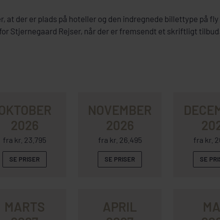
, at der er plads på hoteller og den indregnede billettype på fly
for Stjernegaard Rejser, når der er fremsendt et skriftligt tilbud
OKTOBER
NOVEMBER
DECE
2026
2026
20
fra kr. 23.795
fra kr. 26.495
fra kr. 
SE PRISER
SE PRISER
SE PR
MARTS
APRIL
MA