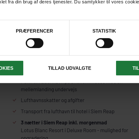
et fra din brug af deres tjenester. Du samtykker til vores cookie
PRÆFERENCER
STATISTIK
ALT DETTE ER INKLUDERET I PRISEN
OKIES
TILLAD UDVALGTE
TI
Flyrejse fra København til Siem Reap og hjem fra Ph
Penh til København på økonomiklasse med en
mellemlanding undervejs
Lufthavnsskatter og afgifter
Transport fra lufthavn til hotel i Siem Reap
3 nætter i Siem Reap inkl. morgenmad
Lotus Blanc Resort i Deluxe Room - mulighed for
opgradering