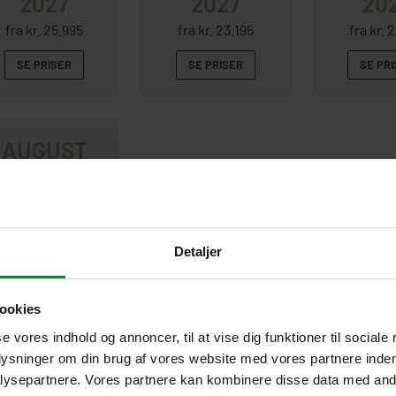
2027
2027
20
fra kr. 25.995
fra kr. 23.195
fra kr. 
SE PRISER
SE PRISER
SE PR
AUGUST
2027
fra kr. 25.595
SE PRISER
Detaljer
ookies
VIS FLERE
se vores indhold og annoncer, til at vise dig funktioner til sociale
plysninger om din brug af vores website med vores partnere inden
ysepartnere. Vores partnere kan kombinere disse data med andr