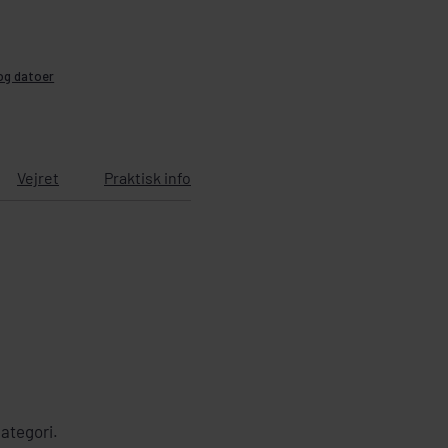
 og datoer
Vejret
Praktisk info
kategori.