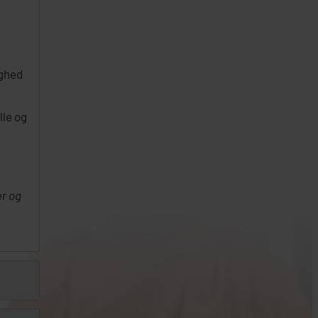
ighed
lle og
r og