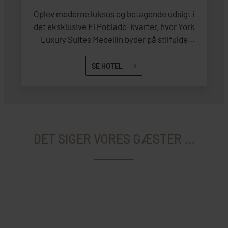
Oplev moderne luksus og betagende udsigt i
det eksklusive El Poblado-kvarter, hvor York
Luxury Suites Medellín byder på stilfulde
suiter og enestående service i hjertet af
Medellín.
SE HOTEL
DET SIGER VORES GÆSTER ...