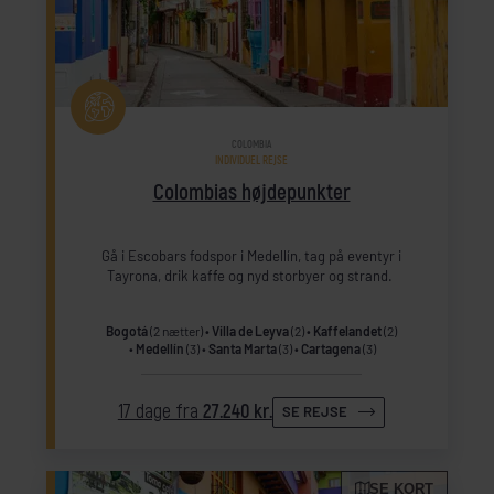
COLOMBIA
INDIVIDUEL REJSE
Colombias højdepunkter
Gå i Escobars fodspor i Medellín, tag på eventyr i
Tayrona, drik kaffe og nyd storbyer og strand.
Bogotá
(2 nætter)
Villa de Leyva
(2)
Kaffelandet
(2)
Medellín
(3)
Santa Marta
(3)
Cartagena
(3)
17 dage fra
27.240 kr.
SE REJSE
SE KORT