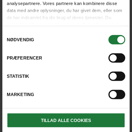
analysepartnere. Vores partnere kan kombinere disse
data med andre oplysninger, du har givet dem, eller som
LÆS HVAD ANDRE GÆSTER SIGER
de har indsamlet fra din brug af deres tjenester. Du
samtykker til vores cookies, hvis du fortsætter med at
anvende vores hjemmeside.
Samtykkevalg
NØDVENDIG
HOTELLER I MEDELLÍN
PRÆFERENCER
STATISTIK
MARKETING
TILLAD ALLE COOKIES