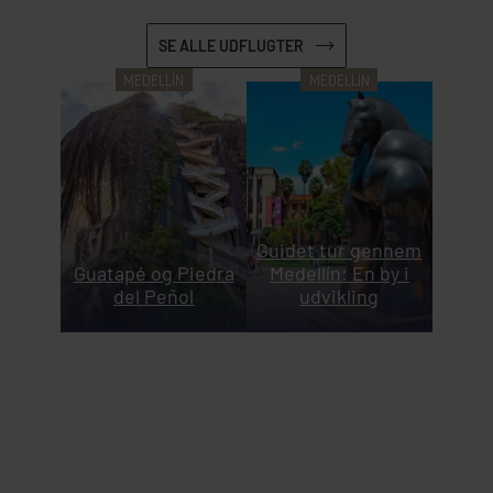
SE ALLE UDFLUGTER
MEDELLÍN
MEDELLÍN
Guidet tur gennem
Guatapé og Piedra
Medellín: En by i
del Peñol
udvikling