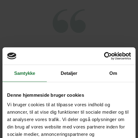
Rejsen gav os et godt indtryk af
Colombia. Godt valgt program og stor
variation på de forskellige områder og
Samtykke
Detaljer
Om
byer vi besøgte. En veltilrettelagt tur,
der fuldt ud levede op til beskrivelse
Denne hjemmeside bruger cookies
og forventninger.
Vi bruger cookies til at tilpasse vores indhold og
annoncer, til at vise dig funktioner til sociale medier og til
JØRGEN, SORØ
at analysere vores trafik. Vi deler også oplysninger om
din brug af vores website med vores partnere inden for
4.4
sociale medier, annonceringspartnere og