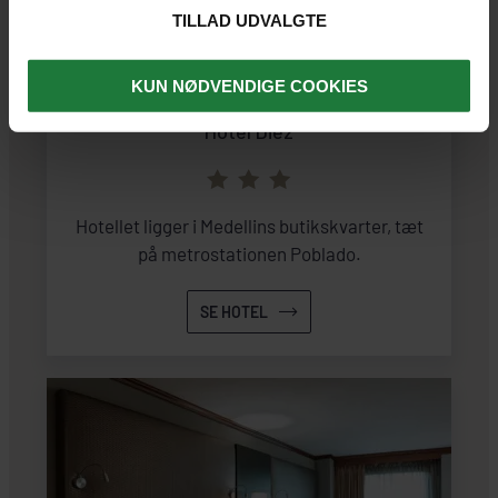
TILLAD UDVALGTE
MEDELLÍN
KUN NØDVENDIGE COOKIES
Hotel Diez
Hotellet ligger i Medellins butikskvarter, tæt
på metrostationen Poblado.
SE HOTEL