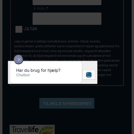
E-MAIL
*
Ja tak
Jeg vil gerne modtage nyhedsbreve, artikler, tilbud, events,
konkurrencer, gratis billetter samt inspiration til rejser og oplevelser fra
Stjernegaard via e-mail, sms og sociale media. Jeg giver desuden
tilladelse til, at Stjernegaard må henvende sig om udvidelse af mit
samtykke, og at analyse pixels, som anvendes for at forbedre oplevelsen
af vores kommunikation. Du kan altid tilbagekalde din tilmelding ved at
klikke på ”Afmeld nyhedsbrev” nederst i nyhedsbrevet – eller ved at
kontakte Stjernegaards kundeservice. Mine personoplysninger må
opbevares og anvendes, som beskrevet
her
.