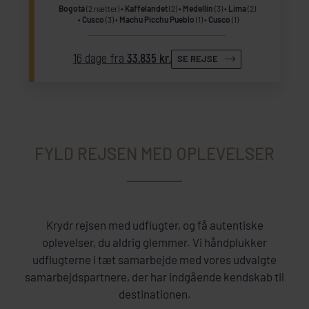
Bogotá
(2 nætter)
Kaffelandet
(2)
Medellín
(3)
Lima
(2)
Cusco
(3)
Machu Picchu Pueblo
(1)
Cusco
(1)
16 dage fra
33.835 kr.
SE REJSE
FYLD REJSEN MED OPLEVELSER
Krydr rejsen med udflugter, og få autentiske
oplevelser, du aldrig glemmer. Vi håndplukker
udflugterne i tæt samarbejde med vores udvalgte
samarbejdspartnere, der har indgående kendskab til
destinationen.