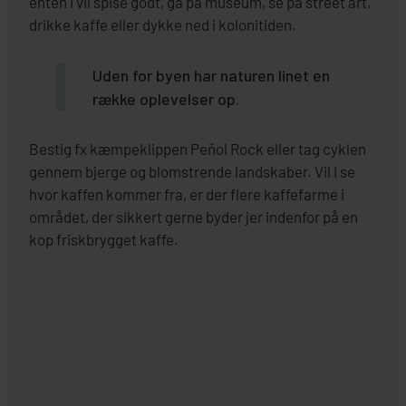
enten I vil spise godt, gå på museum, se på street art,
drikke kaffe eller dykke ned i kolonitiden.
Uden for byen har naturen linet en
række oplevelser op.
Bestig fx kæmpeklippen Peñol Rock eller tag cyklen
gennem bjerge og blomstrende landskaber. Vil I se
hvor kaffen kommer fra, er der flere kaffefarme i
området, der sikkert gerne byder jer indenfor på en
kop friskbrygget kaffe.