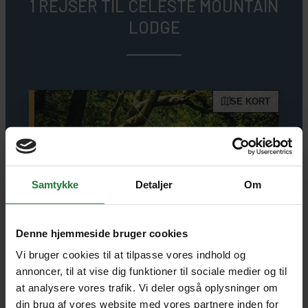
1 REJSER TIL CELESTE MOUNTAIN
LODGE
SE KORT
Samtykke
Detaljer
Om
Denne hjemmeside bruger cookies
Vi bruger cookies til at tilpasse vores indhold og
annoncer, til at vise dig funktioner til sociale medier og til
COSTA RICA
INDIVIDUEL REJSE
at analysere vores trafik. Vi deler også oplysninger om
Naturens skattekammer
din brug af vores website med vores partnere inden for