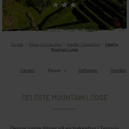
Forside
Rejser til Costa Rica
Hoteller i Costa Rica
Celeste
Mountain Lodge
Landet
Rejser
Udflugter
Områder 
CELESTE MOUNTAIN LODGE
Denne lodge ligger på en bakketop i Tenorio