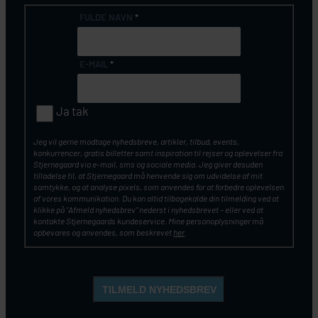
FULDE NAVN
*
E-MAIL
*
Ja tak
Jeg vil gerne modtage nyhedsbreve, artikler, tilbud, events,
konkurrencer, gratis billetter samt inspiration til rejser og oplevelser fra
Stjernegaard via e-mail, sms og sociale media. Jeg giver desuden
tilladelse til, at Stjernegaard må henvende sig om udvidelse af mit
samtykke, og at analyse pixels, som anvendes for at forbedre oplevelsen
af vores kommunikation. Du kan altid tilbagekalde din tilmelding ved at
klikke på ”Afmeld nyhedsbrev” nederst i nyhedsbrevet – eller ved at
kontakte Stjernegaards kundeservice. Mine personoplysninger må
opbevares og anvendes, som beskrevet
her
.