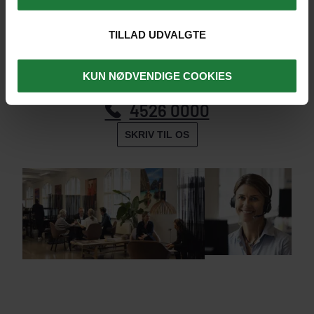
Tag en snak med vores eksperter om jeres
TILLAD UDVALGTE
drømmerejse.
Telefonerne er åbne mandag til fredag 10.00-16.00.
KUN NØDVENDIGE COOKIES
4526 0000
SKRIV TIL OS