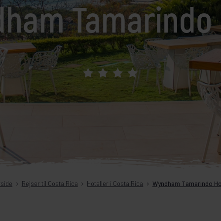
ham Tamarindo 
ejseleder
et krydstogt efter dine ønsker
Egypten
Kenya
Færøerne
Kina
Galápagos
Kirgisistan
Georgien
Kroatien
Grønland
Laos
Guatemala
Madagaskar
rside
Rejser til Costa Rica
Hoteller i Costa Rica
Wyndham Tamarindo Ho