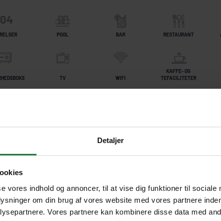
104
RELSER
POOL
BAR
RESTAURANT
KAFFE- OG
RHEDSBOKS
TV
WIFI
TEFACILITETER
GENMAD
Detaljer
ookies
se vores indhold og annoncer, til at vise dig funktioner til sociale
plysninger om din brug af vores website med vores partnere inden
ysepartnere. Vores partnere kan kombinere disse data med andr