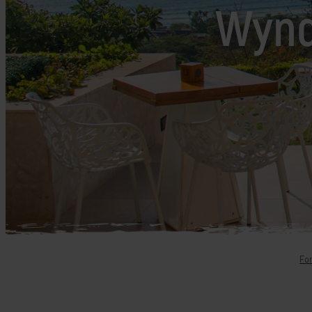
Mellemøsten
Wynd
dansk r
Bali
Nordamerika
Balkan
Oceanien
Bhutan
Sydamerika
Bolivia
Borneo
Brasilien
Fo