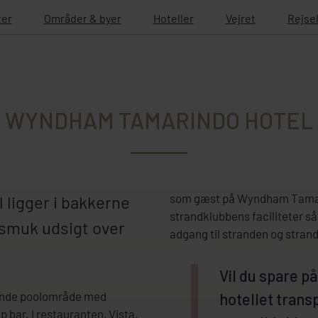
ter
Områder & byer
Hoteller
Vejret
Rejse
WYNDHAM TAMARINDO HOTEL
som gæst på Wyndham Tamari
 ligger i bakkerne
strandklubbens faciliteter s
smuk udsigt over
adgang til stranden og stran
Vil du spare p
dende poolområde med
hotellet tran
p bar. I restauranten, Vista,