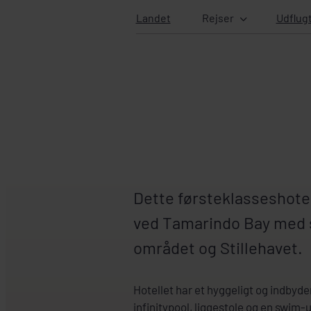
Landet
Rejser
Udflug
Dette førsteklasseshotel
ved Tamarindo Bay med 
området og Stillehavet.
Hotellet har et hyggeligt og indby
infinitypool, liggestole og en swim-u