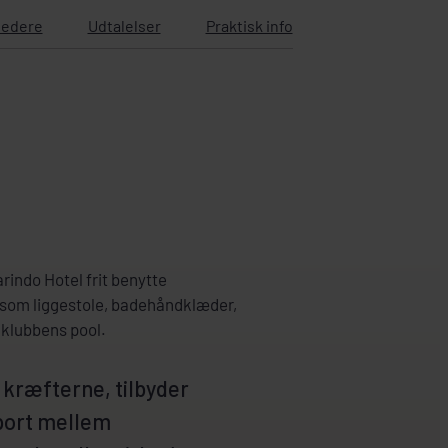
ledere
Udtalelser
Praktisk info
ndo Hotel frit benytte
åsom liggestole, badehåndklæder,
dklubbens pool.
å kræfterne, tilbyder
sport mellem