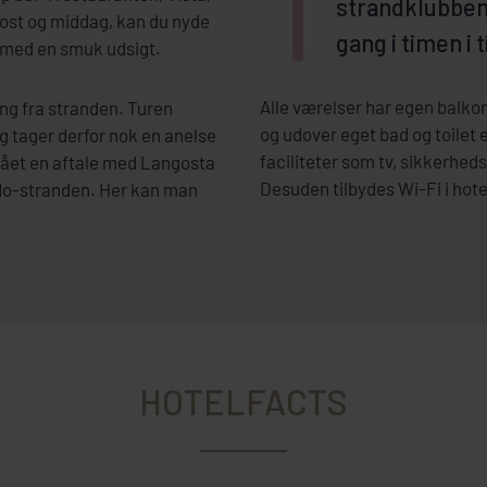
strandklubben 
ost og middag, kan du nyde
gang i timen i 
g med en smuk udsigt.
Alle værelser har egen balkon 
ang fra stranden. Turen
og udover eget bad og toilet 
og tager derfor nok en anelse
faciliteter som tv, sikkerhed
dgået en aftale med Langosta
Desuden tilbydes Wi-Fi i hot
do-stranden. Her kan man
HOTELFACTS