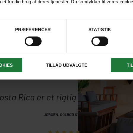
et fra din brug af deres tjenester. Du samtykker til vores cookie
PRÆFERENCER
STATISTIK
OKIES
TILLAD UDVALGTE
TI
osta Rica er et rigtig dejligt rejsela
JØRGEN, SOLRØD STRAND
4.6