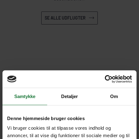
SE ALLE UDFLUGTER
Samtykke
Detaljer
Om
Denne hjemmeside bruger cookies
Costa Rica er et rigtig dejligt rejseland
Vi bruger cookies til at tilpasse vores indhold og
annoncer, til at vise dig funktioner til sociale medier og til
JØRGEN, SOLRØD STRAND