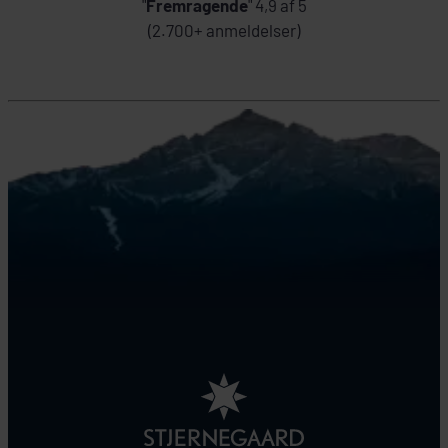
"
Fremragende
" 4,9 af 5
(2.700+ anmeldelser)