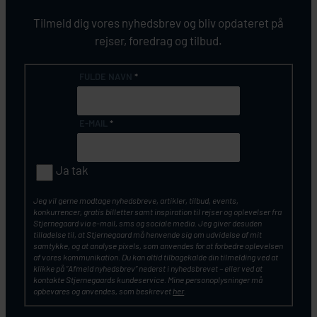
Tilmeld dig vores nyhedsbrev og bliv opdateret på
rejser, foredrag og tilbud.
FULDE NAVN
*
E-MAIL
*
Ja tak
Jeg vil gerne modtage nyhedsbreve, artikler, tilbud, events,
konkurrencer, gratis billetter samt inspiration til rejser og oplevelser fra
Stjernegaard via e-mail, sms og sociale media. Jeg giver desuden
tilladelse til, at Stjernegaard må henvende sig om udvidelse af mit
samtykke, og at analyse pixels, som anvendes for at forbedre oplevelsen
af vores kommunikation. Du kan altid tilbagekalde din tilmelding ved at
klikke på ”Afmeld nyhedsbrev” nederst i nyhedsbrevet – eller ved at
kontakte Stjernegaards kundeservice. Mine personoplysninger må
opbevares og anvendes, som beskrevet
her
.