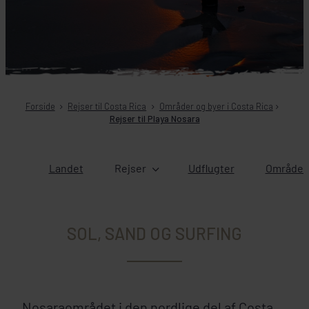
Forside
Rejser til Costa Rica
Områder og byer i Costa Rica
Rejser til Playa Nosara
Landet
Rejser
Udflugter
Områder 
SOL, SAND OG SURFING
Nosaraområdet i den nordlige del af Costa