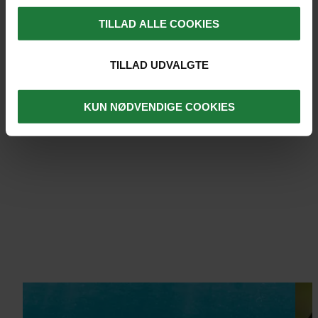
TILLAD ALLE COOKIES
TILLAD UDVALGTE
DET SIGER VORES GÆSTER ...
KUN NØDVENDIGE COOKIES