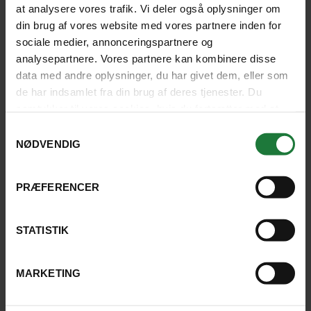
at analysere vores trafik. Vi deler også oplysninger om
din brug af vores website med vores partnere inden for
4.6
sociale medier, annonceringspartnere og
analysepartnere. Vores partnere kan kombinere disse
LÆS HVAD ANDRE GÆSTER SIGER
data med andre oplysninger, du har givet dem, eller som
de har indsamlet fra din brug af deres tjenester. Du
samtykker til vores cookies, hvis du fortsætter med at
anvende vores hjemmeside.
Samtykkevalg
NØDVENDIG
HOTELLER VED PLAYA NOSARA
PRÆFERENCER
STATISTIK
Der er desværre ingen resultater
MARKETING
Prøv at ændre dine søgekriterier.