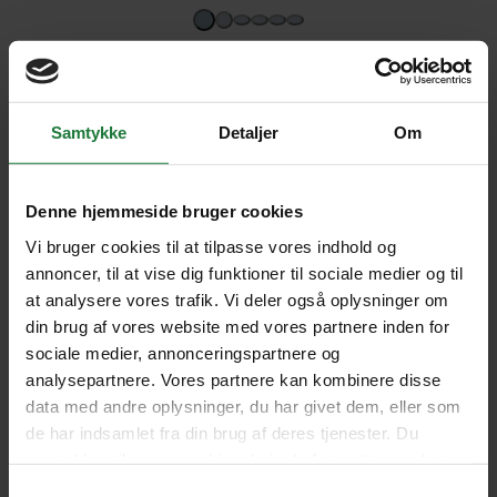
Samtykke
Detaljer
Om
Denne hjemmeside bruger cookies
Vi bruger cookies til at tilpasse vores indhold og
annoncer, til at vise dig funktioner til sociale medier og til
Vi anbefaler helt klart både
at analysere vores trafik. Vi deler også oplysninger om
din brug af vores website med vores partnere inden for
Stjernegaard Rejser og Costa Rica til
sociale medier, annonceringspartnere og
alle vi kender
analysepartnere. Vores partnere kan kombinere disse
data med andre oplysninger, du har givet dem, eller som
EVA
de har indsamlet fra din brug af deres tjenester. Du
samtykker til vores cookies, hvis du fortsætter med at
anvende vores hjemmeside.
4.6
Samtykkevalg