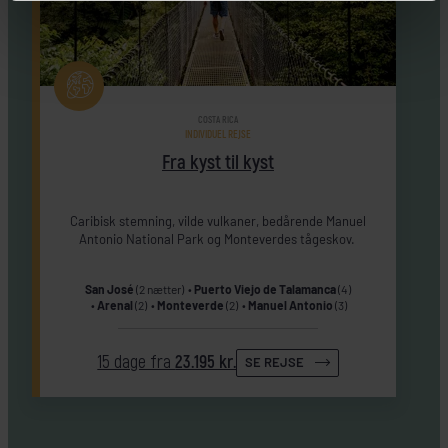
COSTA RICA
INDIVIDUEL REJSE
Fra kyst til kyst
Caribisk stemning, vilde vulkaner, bedårende Manuel
Antonio National Park og Monteverdes tågeskov.
San José
(2 nætter)
Puerto Viejo de Talamanca
(4)
Arenal
(2)
Monteverde
(2)
Manuel Antonio
(3)
15 dage fra
23.195 kr.
SE REJSE