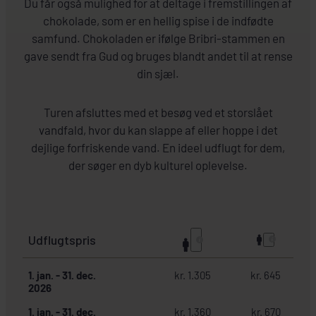
Du får også mulighed for at deltage i fremstillingen af
chokolade, som er en hellig spise i de indfødte
samfund. Chokoladen er ifølge Bribri-stammen en
gave sendt fra Gud og bruges blandt andet til at rense
din sjæl.
Turen afsluttes med et besøg ved et storslået
vandfald, hvor du kan slappe af eller hoppe i det
dejlige forfriskende vand. En ideel udflugt for dem,
der søger en dyb kulturel oplevelse.
Udflugtspris
1. jan.
-
31. dec.
kr. 1.305
kr. 645
2026
1. jan.
-
31. dec.
kr. 1.360
kr. 670