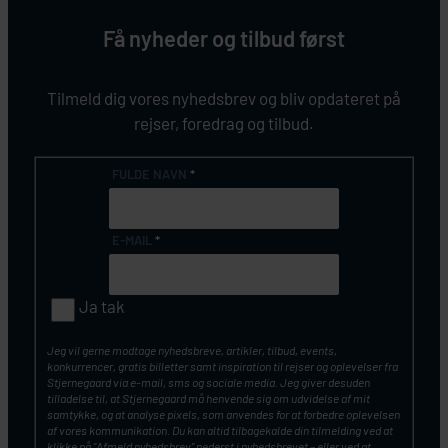
Få nyheder og tilbud først
Tilmeld dig vores nyhedsbrev og bliv opdateret på
rejser, foredrag og tilbud.
FULDE NAVN
*
E-MAIL
*
Ja tak
Jeg vil gerne modtage nyhedsbreve, artikler, tilbud, events,
konkurrencer, gratis billetter samt inspiration til rejser og oplevelser fra
Stjernegaard via e-mail, sms og sociale media. Jeg giver desuden
tilladelse til, at Stjernegaard må henvende sig om udvidelse af mit
samtykke, og at analyse pixels, som anvendes for at forbedre oplevelsen
af vores kommunikation. Du kan altid tilbagekalde din tilmelding ved at
klikke på ”Afmeld nyhedsbrev” nederst i nyhedsbrevet – eller ved at