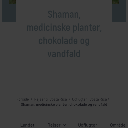
Shaman,
medicinske planter,
chokolade og
vandfald
Forside
Rejser til Costa Rica
Udflugter i Costa Rica
Shaman, medicinske planter, chokolade og vandfald
Landet
Rejser
Udflugter
Områder 