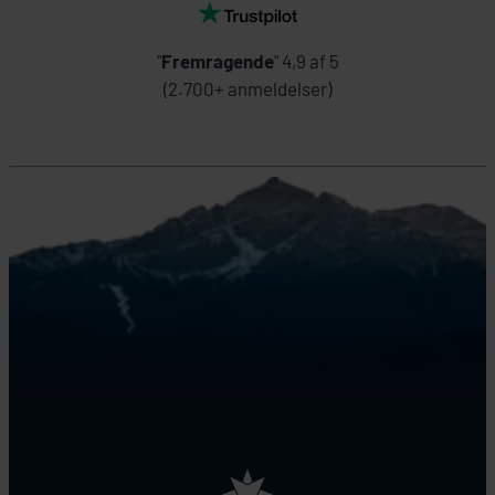
"
Fremragende
" 4,9 af 5
(2.700+ anmeldelser)