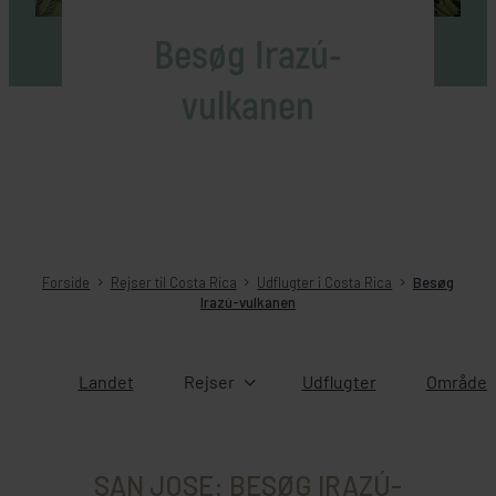
Besøg Irazú-
vulkanen
Forside
Rejser til Costa Rica
Udflugter i Costa Rica
Besøg
Irazú-vulkanen
Landet
Rejser
Udflugter
Områder 
SAN JOSE: BESØG IRAZÚ-