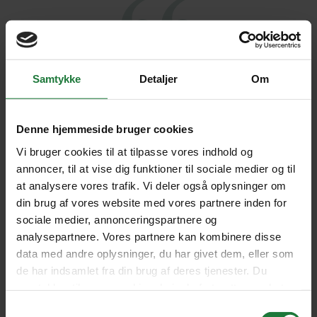
Samtykke
Detaljer
Om
En drømmerejse med fantastiske
oplevelser. Costa Rica er det land,
Denne hjemmeside bruger cookies
som har været sværest for os at rejse
Vi bruger cookies til at tilpasse vores indhold og
fra igen.
annoncer, til at vise dig funktioner til sociale medier og til
at analysere vores trafik. Vi deler også oplysninger om
ELSE MARIE IPSEN, FREDERIKSSUND
din brug af vores website med vores partnere inden for
sociale medier, annonceringspartnere og
4.6
analysepartnere. Vores partnere kan kombinere disse
data med andre oplysninger, du har givet dem, eller som
de har indsamlet fra din brug af deres tjenester. Du
SE FLERE UDTALELSER HER
samtykker til vores cookies, hvis du fortsætter med at
anvende vores hjemmeside.
Samtykkevalg