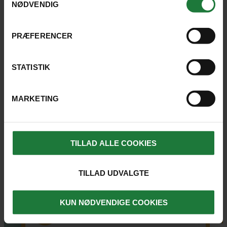
NØDVENDIG
REJSER, HVOR UDFLUGTEN ER
PRÆFERENCER
MULIG
STATISTIK
MARKETING
SE KORT
TILLAD ALLE COOKIES
TILLAD UDVALGTE
KUN NØDVENDIGE COOKIES