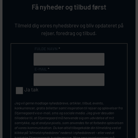
Få nyheder og tilbud først
Tilmeld dig vores nyhedsbrev og bliv opdateret på
rejser, foredrag og tilbud.
FULDE NAVN
*
E-MAIL
*
Ja tak
Jeg vil gerne modtage nyhedsbreve, artikler, tilbud, events,
konkurrencer, gratis billetter samt inspiration til rejser og oplevelser fra
Stjernegaard via e-mail, sms og sociale media. Jeg giver desuden
tilladelse til, at Stjernegaard må henvende sig om udvidelse af mit
samtykke, og at analyse pixels, som anvendes for at forbedre oplevelsen
af vores kommunikation. Du kan altid tilbagekalde din tilmelding ved at
klikke på ”Afmeld nyhedsbrev” nederst i nyhedsbrevet – eller ved at
kontakte Stjernegaards kundeservice. Mine personoplysninger må