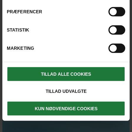
udgifter
billigste pris til dig.
Esta-godkendelse til USA, USD 21
PRÆFERENCER
Der kan desuden være særlige
(registrering på
restriktioner og betingelser ved rejser hen
https://esta.cbp.dhs.gov/esta/
)
STATISTIK
over jul, nytår, påske eller andre højtider.
Forhør ved bestilling.
MARKETING
TILLAD ALLE COOKIES
TILLAD UDVALGTE
KUN NØDVENDIGE COOKIES