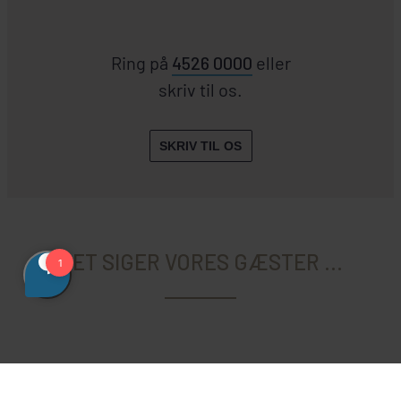
Ring på
4526 0000
eller
skriv til os.
SKRIV TIL OS
DET SIGER VORES GÆSTER ...