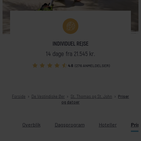
INDIVIDUEL REJSE
14 dage fra 21.545 kr.
4.6
(276 ANMELDELSER)
Forside
De Vestindiske Øer
St. Thomas og St. John
Priser
og datoer
Overblik
Dagsprogram
Hoteller
Pris