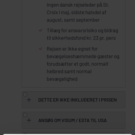
Ingen dansk rejseleder på St.
Croix i maj, sidste halvdel af
august, samt september
Tillæg for ansvarsrisiko og bidrag
til sikkerhedsfond kr. 23 pr. pers
Rejsen er ikke egnet for
bevægelseshæmmede gæster og
forudsætter et godt, normalt
helbred samt normal
bevægelighed
DETTE ER IKKE INKLUDERET I PRISEN
Udflugterne kan købes enkeltvist
ANSØG OM VISUM / ESTA TIL USA
på destinationen, med forbehold
for plads. Se
her
for mere