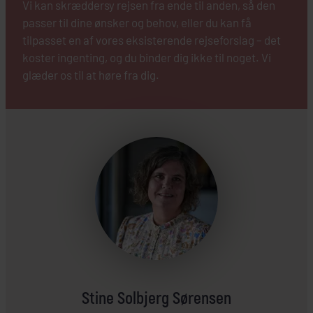
Vi kan skræddersy rejsen fra ende til anden, så den
passer til dine ønsker og behov, eller du kan få
tilpasset en af vores eksisterende rejseforslag – det
koster ingenting, og du binder dig ikke til noget. Vi
glæder os til at høre fra dig.
Stine Solbjerg Sørensen