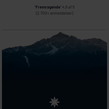
"
Fremragende
" 4,9 af 5
(2.700+ anmeldelser)