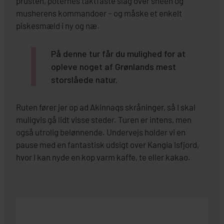
prusten, poternes taktfaste slag over sneen og
musherens kommandoer – og måske et enkelt
piskesmæld i ny og næ.
På denne tur får du mulighed for at
opleve noget af Grønlands mest
storslåede natur.
Ruten fører jer op ad Akinnaqs skråninger, så I skal
muligvis gå lidt visse steder. Turen er intens, men
også utrolig belønnende. Undervejs holder vi en
pause med en fantastisk udsigt over Kangia Isfjord,
hvor I kan nyde en kop varm kaffe, te eller kakao.