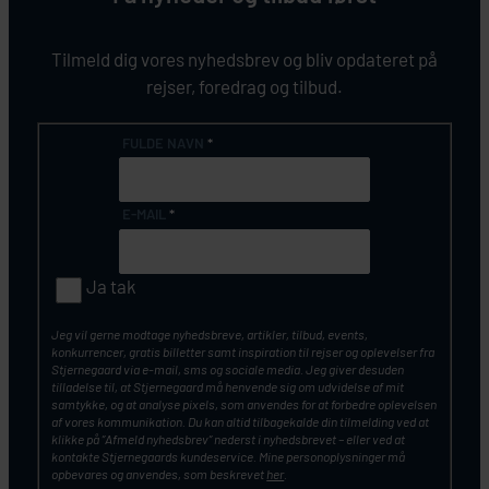
Tilmeld dig vores nyhedsbrev og bliv opdateret på
rejser, foredrag og tilbud.
FULDE NAVN
*
E-MAIL
*
Ja tak
Jeg vil gerne modtage nyhedsbreve, artikler, tilbud, events,
konkurrencer, gratis billetter samt inspiration til rejser og oplevelser fra
Stjernegaard via e-mail, sms og sociale media. Jeg giver desuden
tilladelse til, at Stjernegaard må henvende sig om udvidelse af mit
samtykke, og at analyse pixels, som anvendes for at forbedre oplevelsen
af vores kommunikation. Du kan altid tilbagekalde din tilmelding ved at
klikke på ”Afmeld nyhedsbrev” nederst i nyhedsbrevet – eller ved at
kontakte Stjernegaards kundeservice. Mine personoplysninger må
opbevares og anvendes, som beskrevet
her
.