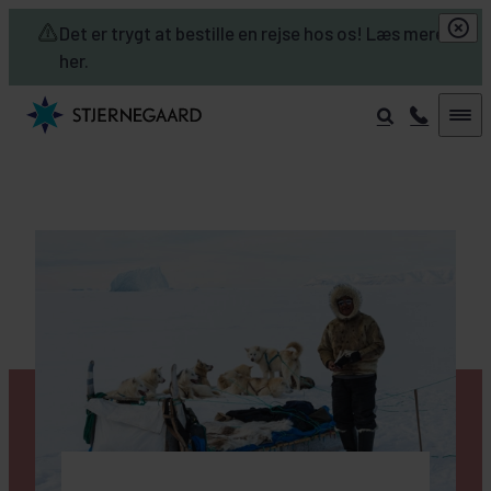
Skip to main content
Det er trygt at bestille en rejse hos os! Læs mere
her.