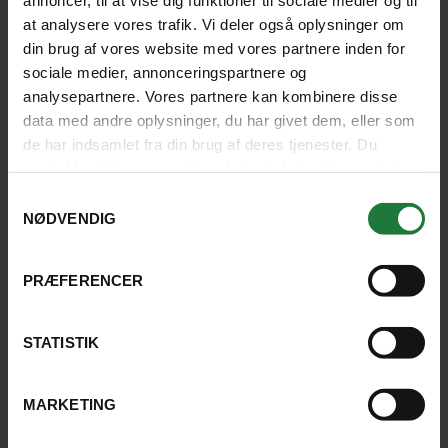
at analysere vores trafik. Vi deler også oplysninger om
REJSER, HVOR UDFLUGTEN ER
din brug af vores website med vores partnere inden for
MULIG
sociale medier, annonceringspartnere og
analysepartnere. Vores partnere kan kombinere disse
data med andre oplysninger, du har givet dem, eller som
de har indsamlet fra din brug af deres tjenester. Du
samtykker til vores cookies, hvis du fortsætter med at
SE KORT
anvende vores hjemmeside.
Samtykkevalg
NØDVENDIG
PRÆFERENCER
STATISTIK
NYHED!
MARKETING
GRØNLAND
INDIVIDUEL REJSE