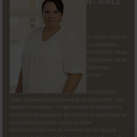
MØD AYOE CHRISTENSEN – VORES
GRØNLANDSEKSPERT
Vores grønlandsekspert hedder Ayoe, og hun tabte sit
hjerte helt og aldeles til Grønland, da hun besøgte
landet første gang i 1992. Hun bosatte sig tre år i Nuuk
for at lære landet og kulturen at kende i dybden, og da
hun efterfølgende flyttede tilbage til Danmark,
begyndte hun sin karriere i rejsebranchen.
Ayoe sammensætter vores forslag til individuelle
rejser i Grønland på baggrund af sin store viden, som
dækker hele landet – fra det frodige Sydgrønland til
det barske Østgrønland, det isfyldte Nordgrønland og
Vestgrønland med de mange smukke
fjordlandskaber. Hvis du drømmer om at rejse på