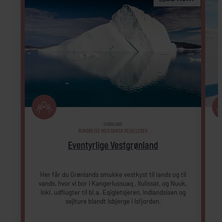
GRØNLAND
RUNDREJSE MED DANSK REJSELEDER
Eventyrlige Vestgrønland
Her får du Grønlands smukke vestkyst til lands og til
vands, hvor vi bor i Kangerlussuaq , Ilulissat, og Nuuk.
I
Inkl. udflugter til bl.a. Eqigletsjeren, Indlandsisen og
sejlture blandt isbjerge i Isfjorden.