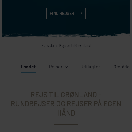
FIND REJSER
Forside
Rejser til Grønland
Landet
Rejser
Udflugter
Områder 
REJS TIL GRØNLAND -
RUNDREJSER OG REJSER PÅ EGEN
HÅND