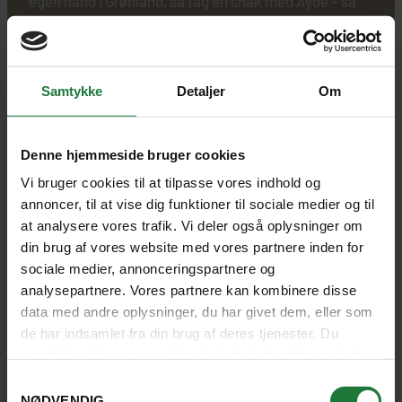
egen hånd i Grønland, så tag en snak med Ayoe – så
finder vi den rejse, der passer til netop dine ønsker.
Vi har også fornøjelsen af at tilbyde et godt udvalg af
Samtykke
Detaljer
Om
rundrejser til Grønland i selskab med vidende
rejseleder. Og med kun 10-24 deltagere er der både
plads til fuldstændig ro og hyggeligt samvær.
Denne hjemmeside bruger cookies
Vi bruger cookies til at tilpasse vores indhold og
annoncer, til at vise dig funktioner til sociale medier og til
at analysere vores trafik. Vi deler også oplysninger om
GRATIS FOREDRAG OM GRØNLAND
din brug af vores website med vores partnere inden for
sociale medier, annonceringspartnere og
analysepartnere. Vores partnere kan kombinere disse
data med andre oplysninger, du har givet dem, eller som
Kom til foredrag om Grønland. Foredraget er gratis,
de har indsamlet fra din brug af deres tjenester. Du
men tilmelding nødvendig.
samtykker til vores cookies, hvis du fortsætter med at
anvende vores hjemmeside.
Samtykkevalg
NØDVENDIG