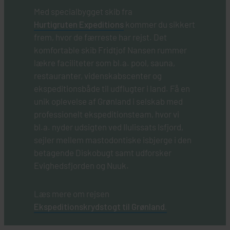
Med specialbygget skib fra
Hurtigruten Expeditions
kommer du sikkert
frem, hvor de færreste har rejst. Det
komfortable skib Fridtjof Nansen rummer
lækre faciliteter som bl.a. pool, sauna,
restauranter, videnskabscenter og
ekspeditionsbåde til udflugter i land. Få en
unik oplevelse af Grønland i selskab med
professionelt ekspeditionsteam, hvor vi
bl.a. nyder udsigten ved Ilulissats Isfjord,
sejler mellem mastodontiske isbjerge i den
betagende Diskobugt samt udforsker
Evighedsfjorden og Nuuk.
Læs mere om rejsen
Ekspeditionskrydstogt til Grønland.