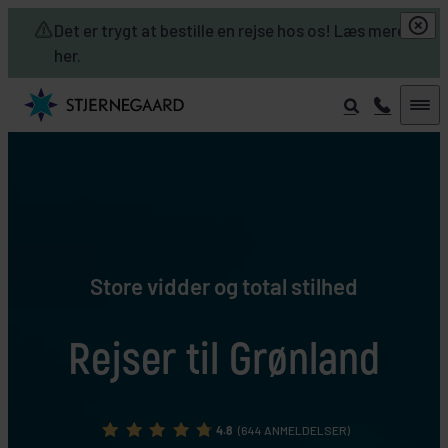
Skip to main content
Det er trygt at bestille en rejse hos os! Læs mere
her.
Store vidder og total stilhed
Rejser til Grønland
4.8
(644 ANMELDELSER)