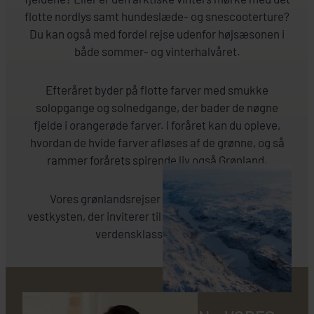
flotte nordlys samt hundeslæde- og snescooterture?
Du kan også med fordel rejse udenfor højsæsonen i
både sommer- og vinterhalvåret.
Efteråret byder på flotte farver med smukke
solopgange og solnedgange, der bader de nøgne
fjelde i orangerøde farver. I foråret kan du opleve,
hvordan de hvide farver afløses af de grønne, og så
rammer forårets spirende liv også Grønland.
Vores grønlandsrejser går hovedsageligt til
vestkysten, der inviterer til naturskønne oplevelser i
verdensklasse hele året.