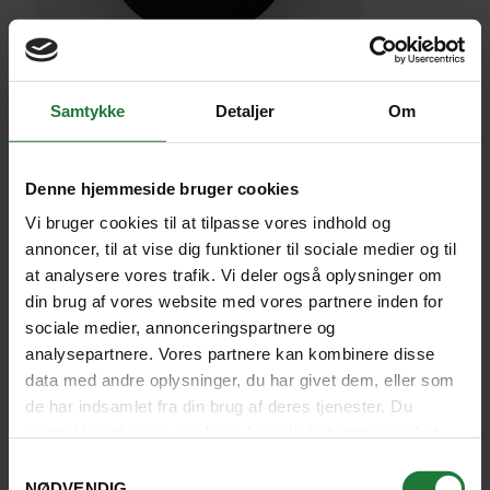
Antarktis
M/S Fridtjof Nansen eller M/S Roald
Amundsen, HX Expeditions
Sandra Øhlers Brooker
Samtykke
Detaljer
Om
SE SKIP
Tlf.
4526 0000
Denne hjemmeside bruger cookies
Mandag - fredag 10 - 15
Vi bruger cookies til at tilpasse vores indhold og
annoncer, til at vise dig funktioner til sociale medier og til
SKRIV TIL OS
at analysere vores trafik. Vi deler også oplysninger om
din brug af vores website med vores partnere inden for
sociale medier, annonceringspartnere og
analysepartnere. Vores partnere kan kombinere disse
DAG 5-9
data med andre oplysninger, du har givet dem, eller som
de har indsamlet fra din brug af deres tjenester. Du
ANKOMST TIL ANTARKTIS, ET MØDE MED EN
samtykker til vores cookies, hvis du fortsætter med at
ANDEN VERDEN
anvende vores hjemmeside.
Samtykkevalg
NØDVENDIG