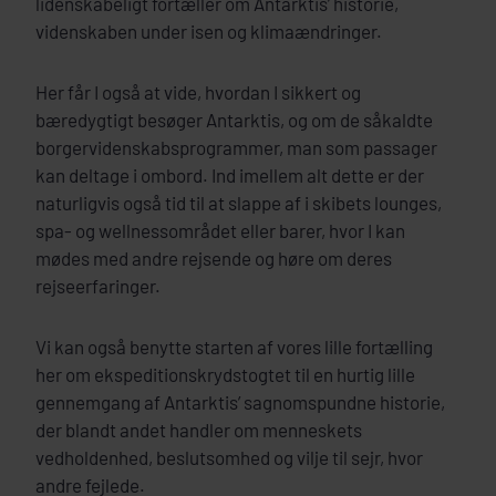
lidenskabeligt fortæller om Antarktis’ historie,
videnskaben under isen og klimaændringer.
Her får I også at vide, hvordan I sikkert og
bæredygtigt besøger Antarktis, og om de såkaldte
borgervidenskabsprogrammer, man som passager
kan deltage i ombord. Ind imellem alt dette er der
naturligvis også tid til at slappe af i skibets lounges,
spa- og wellnessområdet eller barer, hvor I kan
mødes med andre rejsende og høre om deres
rejseerfaringer.
Vi kan også benytte starten af vores lille fortælling
her om ekspeditionskrydstogtet til en hurtig lille
gennemgang af Antarktis’ sagnomspundne historie,
der blandt andet handler om menneskets
vedholdenhed, beslutsomhed og vilje til sejr, hvor
andre fejlede.