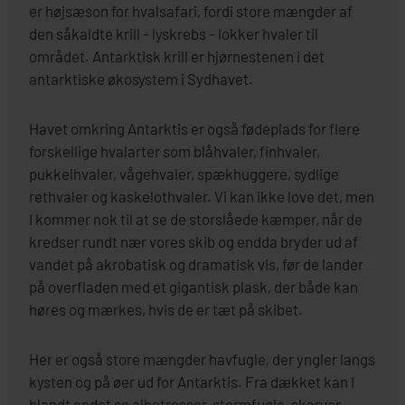
er højsæson for hvalsafari, fordi store mængder af
den såkaldte krill - lyskrebs - lokker hvaler til
området. Antarktisk krill er hjørnestenen i det
antarktiske økosystem i Sydhavet.
Havet omkring Antarktis er også fødeplads for flere
forskellige hvalarter som blåhvaler, finhvaler,
pukkelhvaler, vågehvaler, spækhuggere, sydlige
rethvaler og kaskelothvaler. Vi kan ikke love det, men
I kommer nok til at se de storslåede kæmper, når de
kredser rundt nær vores skib og endda bryder ud af
vandet på akrobatisk og dramatisk vis, før de lander
på overfladen med et gigantisk plask, der både kan
høres og mærkes, hvis de er tæt på skibet.
Her er også store mængder havfugle, der yngler langs
kysten og på øer ud for Antarktis. Fra dækket kan I
blandt andet se albatrosser, stormfugle, skarver,