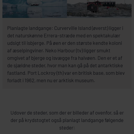
Planlagte landgange: Curverville Island (øverst) ligger i
det naturskønne Errera-stræde med en spektakulær
udsigt til isbjerge. På øen er den største kendte koloni
af æselpingviner. Neko Harbour (tv) ligger smukt
omgivet af bjerge og isvægge fra halvøen. Den er et af
de sjældne steder, hvor man kan gå på det antarktiske
fastland. Port Lockroy (th) var en britisk base, som blev
forladt i 1962, men nu er arktisk museum.
Udover de steder, som der er billeder af ovenfor, så er
der på krydstogtet også planlagt landgange følgende
steder: