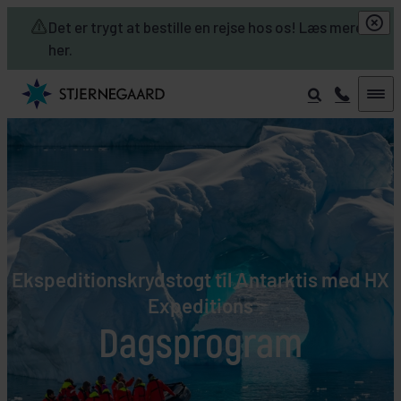
Skip to main content
Det er trygt at bestille en rejse hos os! Læs mere
her.
Ekspeditionskrydstogt til Antarktis med HX
Expeditions
Dagsprogram