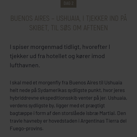
DAG 2
BUENOS AIRES – USHUAIA, I TJEKKER IND PÅ
SKIBET, TIL SØS OM AFTENEN
I spiser morgenmad tidligt, hvorefter I
tjekker ud fra hotellet og kører imod
lufthavnen.
I skal med et morgenfly fra Buenos Aires til Ushuaia
helt nede på Sydamerikas sydligste punkt, hvor jeres
hybriddrevne ekspeditionsskib venter på jer. Ushuaia,
verdens sydligste by, ligger med et prægtigt
bagtæppe i form af den storslåede isbræ Martial. Den
travle havneby er hovedstaden i Argentinas Tierra del
Fuego-provins.