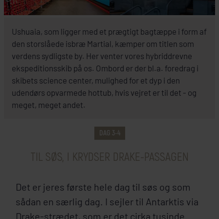
INKLUDERET I PRISEN
Ushuaia, som ligger med et prægtigt bagtæppe i form af
Antarktis
den storslåede isbræ Martial, kæmper om titlen som
verdens sydligste by. Her venter vores hybriddrevne
M/S Fridtjof Nansen eller M/S Roald
ekspeditionsskib på os. Ombord er der bl.a. foredrag i
Amundsen, HX Expeditions
skibets science center, mulighed for et dyp i den
udendørs opvarmede hottub, hvis vejret er til det - og
meget, meget andet.
SE SKIP
DAG 3-4
TIL SØS, I KRYDSER DRAKE-PASSAGEN
Det er jeres første hele dag til søs og som
sådan en særlig dag. I sejler til Antarktis via
Drake-strædet, som er det cirka tusinde