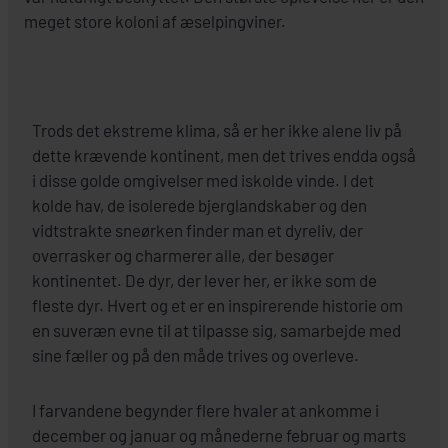
meget store koloni af æselpingviner.
Trods det ekstreme klima, så er her ikke alene liv på
dette krævende kontinent, men det trives endda også
i disse golde omgivelser med iskolde vinde. I det
kolde hav, de isolerede bjerglandskaber og den
vidtstrakte sneørken finder man et dyreliv, der
overrasker og charmerer alle, der besøger
kontinentet. De dyr, der lever her, er ikke som de
fleste dyr. Hvert og et er en inspirerende historie om
en suveræn evne til at tilpasse sig, samarbejde med
sine fæller og på den måde trives og overleve.
I farvandene begynder flere hvaler at ankomme i
december og januar og månederne februar og marts