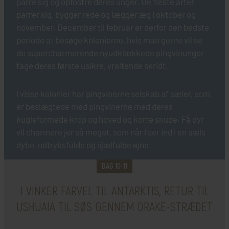
Amundsen, HX Expeditions
parre sig og opfostre deres unger. De fleste arter
parrer sig, bygger rede og lægger æg i oktober og
november. December til februar er derfor den bedste
SE SKIP
periode at besøge kolonierne, hvis man gerne vil se
de supercharmerende nyudklækkede pingvinunger
tage deres første usikre, vraltende skridt.
I visse kolonier har pingvinerne selskab af sæler, som
er beslægtede med pingvinerne med deres
kugleformede krop og hoved og korte snude. Få dyr
vil charmere jer så meget, som når I ser ind i en sæls
dybe, udtryksfulde og sjælfulde øjne.
DAG 10-11
I VINKER FARVEL TIL ANTARKTIS, RETUR TIL
USHUAIA TIL SØS GENNEM DRAKE-STRÆDET