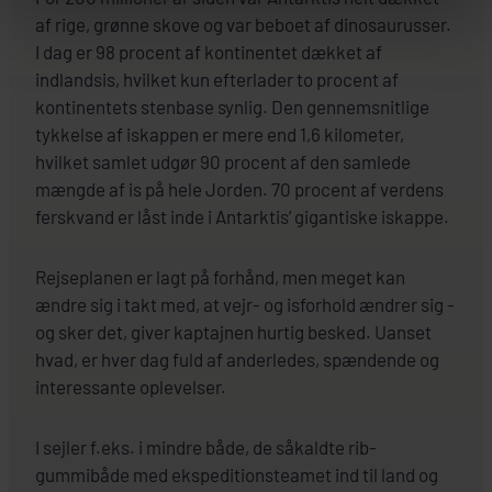
af rige, grønne skove og var beboet af dinosaurusser.
I dag er 98 procent af kontinentet dækket af
indlandsis, hvilket kun efterlader to procent af
kontinentets stenbase synlig. Den gennemsnitlige
tykkelse af iskappen er mere end 1,6 kilometer,
hvilket samlet udgør 90 procent af den samlede
mængde af is på hele Jorden. 70 procent af verdens
ferskvand er låst inde i Antarktis’ gigantiske iskappe.
Rejseplanen er lagt på forhånd, men meget kan
ændre sig i takt med, at vejr- og isforhold ændrer sig -
og sker det, giver kaptajnen hurtig besked. Uanset
hvad, er hver dag fuld af anderledes, spændende og
interessante oplevelser.
I sejler f.eks. i mindre både, de såkaldte rib-
gummibåde med ekspeditionsteamet ind til land og