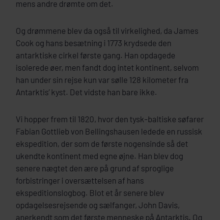
mens andre drømte om det.
Og drømmene blev da også til virkelighed, da James
Cook og hans besætning i 1773 krydsede den
antarktiske cirkel første gang. Han opdagede
isolerede øer, men fandt dog intet kontinent, selvom
han under sin rejse kun var sølle 128 kilometer fra
Antarktis’ kyst. Det vidste han bare ikke.
Vi hopper frem til 1820, hvor den tysk-baltiske søfarer
Fabian Gottlieb von Bellingshausen ledede en russisk
ekspedition, der som de første nogensinde så det
ukendte kontinent med egne øjne. Han blev dog
senere nægtet den ære på grund af sproglige
forbistringer i oversættelsen af hans
ekspeditionslogbog. Blot et år senere blev
opdagelsesrejsende og sælfanger, John Davis,
anerkendt som det første menneske på Antarktis. Og