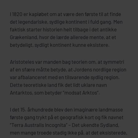
I 1820 er kapløbet om at være den første til at finde
det legendariske, sydlige kontinent i fuld gang. Men
faktisk starter historien helt tilbage i det antikke
Grækenland, hvor de lærde allerede mente, at et
betydeligt, sydligt kontinent kunne eksistere.
Aristoteles var manden bag teorien om, at symmetri
af en sfære måtte betyde, at Jordens nordlige region
var afbalanceret med en tilsvarende sydlig region.
Dette teoretiske land fik det lidt uklare navn
Antarktos, som betyder “modsat Arktos”.
I det 15. århundrede blev den imaginære landmasse
første gang trykt på et geografisk kort og fik navnet
“Terra Australis Incognita” – Det ukendte Sydland,
men mange troede stadig ikke på, at det eksisterede,