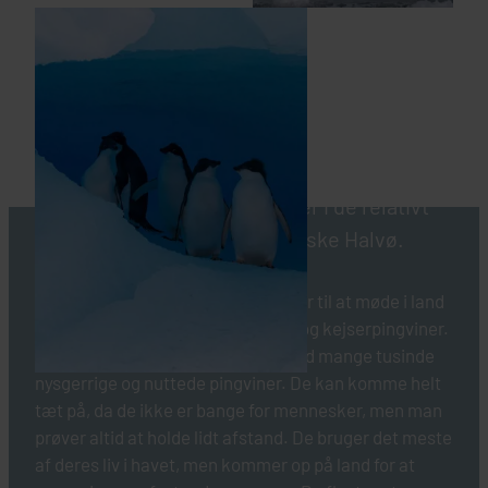
HER SKAL I BO
PINGVINERNE I ANTARKTIS
De fleste tænker nok på pingviner, når de
tænker på Antarktis. Og der lever da også
omkring 12 millioner pingviner i de relativt
milde forhold på Den antarktiske Halvø.
De mest almindelige, som I kommer til at møde i land
og på isen, er adelie-, rem-, æsel- og kejserpingviner.
Undervejs tager I ud til kolonier med mange tusinde
INKLUDERET I PRISEN
nysgerrige og nuttede pingviner. De kan komme helt
tæt på, da de ikke er bange for mennesker, men man
Antarktis
prøver altid at holde lidt afstand. De bruger det meste
M/S Fridtjof Nansen eller M/S Roald
af deres liv i havet, men kommer op på land for at