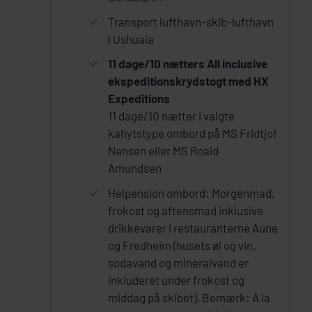
Transport lufthavn-skib-lufthavn
i Ushuaia
11 dage/10 nætters All inclusive
ekspeditionskrydstogt med HX
Expeditions
11 dage/10 nætter i valgte
kahytstype ombord på MS Fridtjof
Nansen eller MS Roald
Amundsen
Helpension ombord: Morgenmad,
frokost og aftensmad inklusive
drikkevarer i restauranterne Aune
og Fredheim (husets øl og vin,
sodavand og mineralvand er
inkluderet under frokost og
middag på skibet). Bemærk: Á la