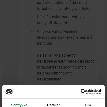
små ekspeditionsbåde - med
forbehold for vind- og isforhold
Lån af støvler, vandrestave og alt
udstyr til aktiviteter
Vind- og vandafvisende
ekspeditionsjakke (som man må
beholde)
Rejsen er ikke egnet for
bevægelseshæmmede gæster og
forudsætter et godt, normalt
helbred samt normal
bevægelighed.
UDFLUGTER INKLUDERET I PRISEN
Samtykke
Detaljer
Om