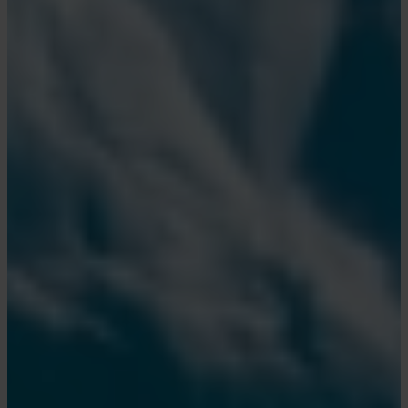
dine egne.
Antarktis. De beskyttede
farvande i dette smalle stræde er
normalt så rolige som en sø,
hvilket gør det til en af de
smukkeste og mest naturskønne
passager i Antarktis. Her
fornemmer man Antarktis’
kontraster: delikat, men
skræmmende og dragende, men
ugæstfrit.
Petermann Island:
Øens beliggenhed i det maleriske
Penola Strait gør Petermann
Island til et perfekt sted at opleve
isbjerge og hvaler. Desuden byder
øen på en fantastisk udsigt.
Port Lockroy:
Britisk base på Goudier Island,