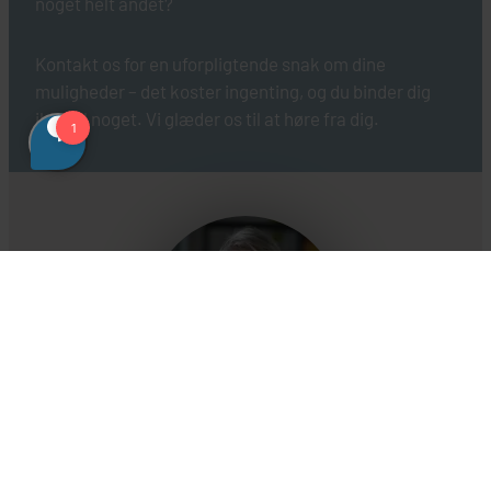
noget helt andet?
Kontakt os for en uforpligtende snak om dine
muligheder – det koster ingenting, og du binder dig
ikke til noget. Vi glæder os til at høre fra dig.
Ayoe Leth Christensen