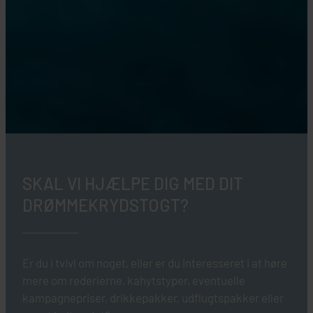
SKAL VI HJÆLPE DIG MED DIT
DRØMMEKRYDSTOGT?
Er du i tvivl om noget, eller er du interesseret i at høre
mere om rederierne, kahytstyper, eventuelle
kampagnepriser, drikkepakker, udflugtspakker eller