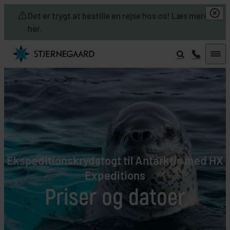
Skip to main content
Det er trygt at bestille en rejse hos os! Læs mere
her.
Ekspeditionskrydstogt til Antarktis med HX
Expeditions
Priser og datoer