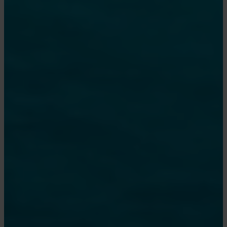
af en majestætisk 745 meter høj
klippe. Det tårnhøje rustfarvede
område er af vulkansk oprindelse,
og stranden er spækket med
lavabomber, dvs delvist smeltede
sten fra vulkansk aktivitet.
Adeliepingviner, æselpingviner,
kelpmåger og plettede parakitter
parrer sig her - og weddellsælen
er også en regelmæssig gæst.