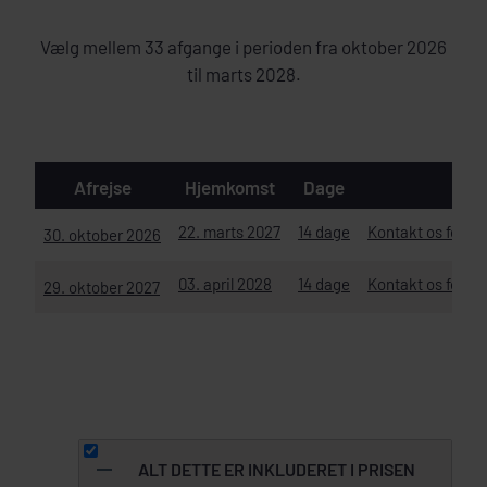
Vælg mellem 33 afgange i perioden fra oktober 2026
til marts 2028.
Afrejse
Hjemkomst
Dage
Ko
22. marts 2027
14 dage
Kontakt os for ak
30. oktober 2026
03. april 2028
14 dage
Kontakt os for ak
29. oktober 2027
ALT DETTE ER INKLUDERET I PRISEN