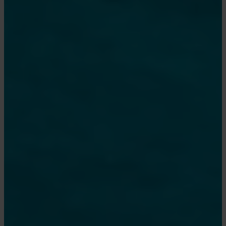
et berømt og meget brugt
jagtområde for hvalfangere.
Antarctic Sound:
De enorme isblokke, der ligner
ishylder, fra det antarktiske
kontinent danner et
kilometerlangt, men fladt isbjerg.
De stærke strømme fra
Weddellhavet fører disse
massive, fladtoppede isbjerge
nordpå til Antarctic Sound i den
nordøstlige ende af den
antarktiske halvø.
Brown Bluff:
Brown Bluff ligger på kysten af
Antarctic Sound på spidsen af
Antarktis-halvøen. Som navnet
antyder, er landskabet domineret