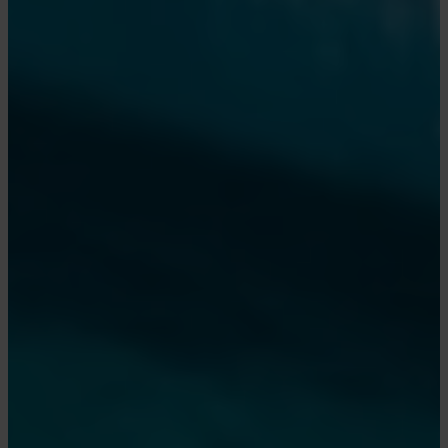
som blev bygget i 1941 og forladt i
1962. Den stod tom indtil 1996,
hvor den blev renoveret som
museum af Antarctic Heritage
Trust og er siden blevet en af de
mest populære oplevelser i
Antarktis, idet den giver et unikt
indblik i livet på en antarktisk
base i 1950'erne.
Wilhelmina Bay:
Bjergene og de tårnhøje gletsjere
i Wilhelmina Bay skaber et
dramatisk landskab med sine
mange flydende isbjerge i
forskellige størrelser. Mange
hvaler og sæler finder føde her i
bugten, og derfor var den tidligere