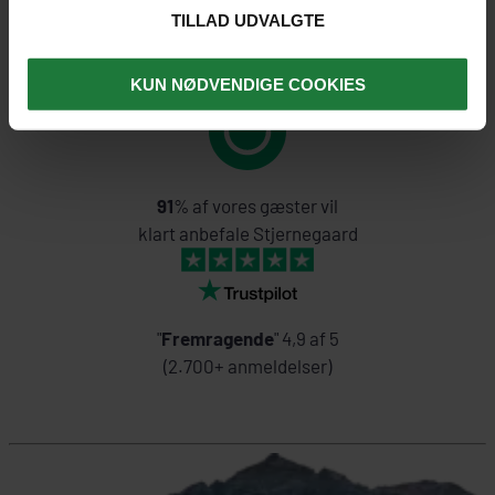
TILLAD UDVALGTE
91
% af vores gæster giver
topkarakteren 8, 9 eller 10
KUN NØDVENDIGE COOKIES
91
% af vores gæster vil
klart anbefale Stjernegaard
"
Fremragende
" 4,9 af 5
(2.700+ anmeldelser)