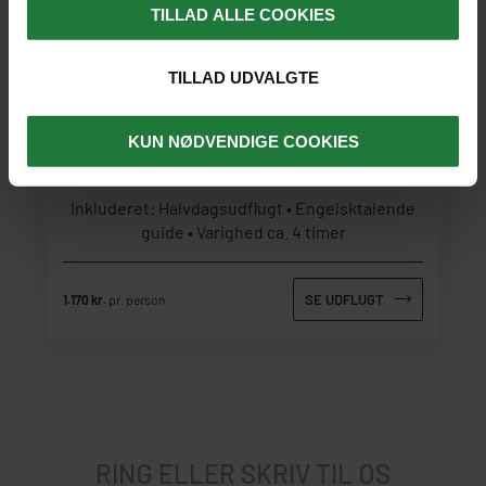
TILLAD ALLE COOKIES
SANDWICH HARBOUR
TILLAD UDVALGTE
Udflugt til Sandwich Harbour
KUN NØDVENDIGE COOKIES
Varighed: Ca. 4 timer
Inkluderet: Halvdagsudflugt
Engelsktalende
guide
Varighed ca. 4 timer
SE UDFLUGT
1.170 kr.
pr. person
RING ELLER SKRIV TIL OS