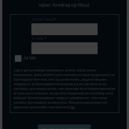
rejser, foredrag og tilbud.
FULDE NAVN
*
E-MAIL
*
Ja tak
Jeg vil gerne modtage nyhedsbreve, artikler, tilbud, events,
konkurrencer, gratis billetter samt inspiration til rejser og oplevelser fra
Stjernegaard via e-mail, sms og sociale media. Jeg giver desuden
tilladelse til, at Stjernegaard må henvende sig om udvidelse af mit
samtykke, og at analyse pixels, som anvendes for at forbedre oplevelsen
af vores kommunikation. Du kan altid tilbagekalde din tilmelding ved at
klikke på ”Afmeld nyhedsbrev” nederst i nyhedsbrevet – eller ved at
kontakte Stjernegaards kundeservice. Mine personoplysninger må
opbevares og anvendes, som beskrevet
her
.