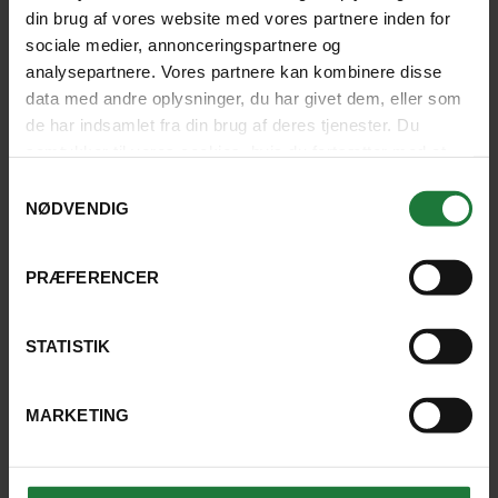
Sejltur på Zambezifloden
din brug af vores website med vores partnere inden for
sociale medier, annonceringspartnere og
analysepartnere. Vores partnere kan kombinere disse
Varighed: 2 timer
data med andre oplysninger, du har givet dem, eller som
Inkluderet: Engelsktalende guide
Transport
de har indsamlet fra din brug af deres tjenester. Du
inkluderet
Gruppeudflugt
samtykker til vores cookies, hvis du fortsætter med at
anvende vores hjemmeside.
Samtykkevalg
NØDVENDIG
SE UDFLUGT
455 kr.
pr. person
PRÆFERENCER
STATISTIK
MARKETING