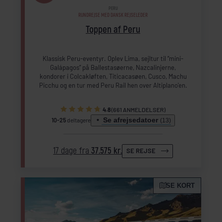
PERU
RUNDREJSE MED DANSK REJSELEDER
Toppen af Peru
Klassisk Peru-eventyr. Oplev Lima, sejltur til “mini-
Galápagos” på Ballestasøerne, Nazcalinjerne,
kondorer i Colcakløften, Titicacasøen, Cusco, Machu
Picchu og en tur med Peru Rail hen over Altiplano'en.
4.8
(661 ANMELDELSER)
Se afrejsedatoer
10-25
deltagere
(13)
17 dage fra
37.575 kr.
SE REJSE
SE KORT