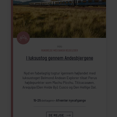
PERU
RUNDREJSE MED DANSK REJSELEDER
I luksustog gennem Andesbjergene
Nyd en fabelagtig togtur igennem højlandet med
luksustoget Belmond Andean Explorer tilsat Perus
højdepunkter som Machu Picchu, Titicacasøen,
Arequipa (Den Hvide By), Cusco og Den Hellige Dal.
15-25
deltagere
Afventer nye afgange
SE REJSE