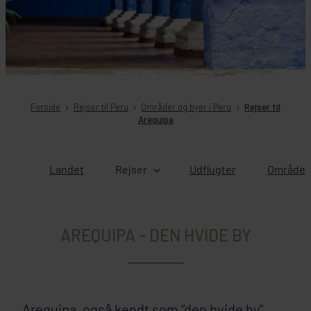
Forside
Rejser til Peru
Områder og byer i Peru
Rejser til
Arequipa
Landet
Rejser
Udflugter
Områder 
AREQUIPA - DEN HVIDE BY
Arequipa, også kendt som “den hvide by”,