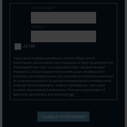
FULDE NAVN
*
E-MAIL
*
Ja tak
Jeg vil gerne modtage nyhedsbreve, artikler, tilbud, events,
konkurrencer, gratis billetter samt inspiration til rejser og oplevelser fra
Stjernegaard via e-mail, sms og sociale media. Jeg giver desuden
tilladelse til, at Stjernegaard må henvende sig om udvidelse af mit
samtykke, og at analyse pixels, som anvendes for at forbedre oplevelsen
af vores kommunikation. Du kan altid tilbagekalde din tilmelding ved at
klikke på ”Afmeld nyhedsbrev” nederst i nyhedsbrevet – eller ved at
kontakte Stjernegaards kundeservice. Mine personoplysninger må
opbevares og anvendes, som beskrevet
her
.