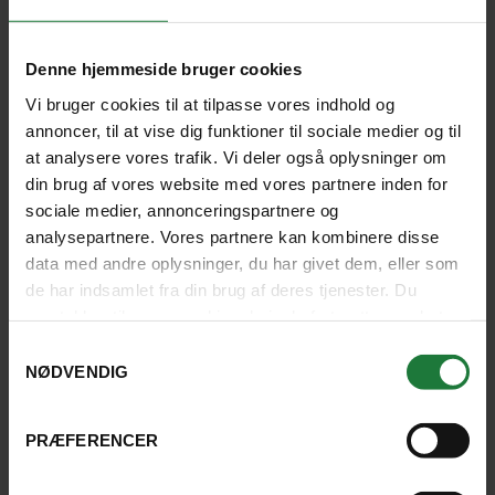
Byrundtur i
Arequipa inkl.
Arequipa
Juanita-mumien
Laguna
Denne hjemmeside bruger cookies
Vi bruger cookies til at tilpasse vores indhold og
annoncer, til at vise dig funktioner til sociale medier og til
at analysere vores trafik. Vi deler også oplysninger om
din brug af vores website med vores partnere inden for
sociale medier, annonceringspartnere og
analysepartnere. Vores partnere kan kombinere disse
data med andre oplysninger, du har givet dem, eller som
de har indsamlet fra din brug af deres tjenester. Du
samtykker til vores cookies, hvis du fortsætter med at
anvende vores hjemmeside.
Samtykkevalg
NØDVENDIG
Fantastik god og veltilrettelagt rejse,
PRÆFERENCER
hvor vi oplevede mange forskellige