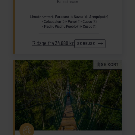
Ballestasøer.
Lima
(2 nætter)
Paracas
(1)
Nazca
(1)
Arequipa
(2)
Colcadalen
(2)
Puno
(2)
Cusco
(3)
Machu Picchu Pueblo
(1)
Cusco
(1)
17 dage fra
34.680 kr.
SE REJSE
SE KORT