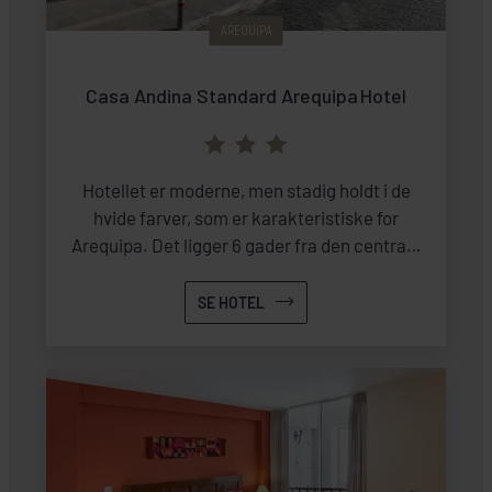
AREQUIPA
Casa Andina Standard Arequipa Hotel
Hotellet er moderne, men stadig holdt i de
hvide farver, som er karakteristiske for
Arequipa. Det ligger 6 gader fra den centrale
plads, og det er let at gå rundt i byen fra
hotellet. Udsigten fra tagterrassen mod El
SE HOTEL
Misto vulkanen er et stort aktiv.