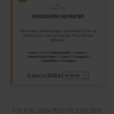
PERU
INDIVIDUEL REJSE
Amazonjunglen og Inkariget
Bo på lodge i Amazonjunglen, oplev Machu Picchu og
udforsk Cusco, Lima og Arequipa i Peru. Inklusive
udflugter.
Lima
(2 nætter)
Amazonjunglen
(3)
Cusco
(2)
Machu Picchu Pueblo
(1)
Cusco
(1)
Arequipa
(1)
Colcadalen
(2)
Arequipa
(1)
15 dage fra
36.155 kr.
SE REJSE
FYLD REJSEN MED OPLEVELSER