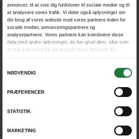
annoncer, til at vise dig funktioner til sociale medier og til
at analysere vores trafik. Vi deler også oplysninger om
din brug af vores website med vores partnere inden for
2 REJSER TIL MARIA NOVA LOUNGE
sociale medier, annonceringspartnere og
HOTEL
analysepartnere. Vores partnere kan kombinere disse
data med andre oplysninger, du har givet dem, eller som
de har indsamlet fra din brug af deres tjenester. Du
samtykker til vores cookies, hvis du fortsætter med at
anvende vores hjemmeside.
SE KORT
Samtykkevalg
NØDVENDIG
PRÆFERENCER
STATISTIK
MARKETING