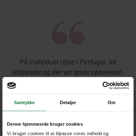
På individuel rejse i Portugal, alt
klappede og der var gode oplevelser,
både hotellerne og de chauffører som
kørte os rundt. Meget fint.
Samtykke
Detaljer
Om
LISBETH
4.6
Denne hjemmeside bruger cookies
Vi bruger cookies til at tilpasse vores indhold og