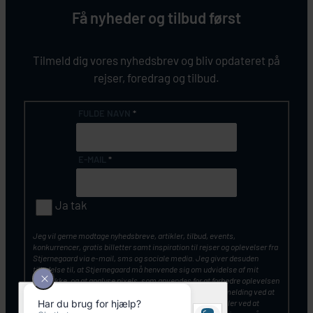
Få nyheder og tilbud først
Tilmeld dig vores nyhedsbrev og bliv opdateret på
rejser, foredrag og tilbud.
FULDE NAVN
*
E-MAIL
*
Ja tak
Jeg vil gerne modtage nyhedsbreve, artikler, tilbud, events,
konkurrencer, gratis billetter samt inspiration til rejser og oplevelser fra
Stjernegaard via e-mail, sms og sociale media. Jeg giver desuden
tilladelse til, at Stjernegaard må henvende sig om udvidelse af mit
samtykke, og at analyse pixels, som anvendes for at forbedre oplevelsen
af vores kommunikation. Du kan altid tilbagekalde din tilmelding ved at
klikke på ”Afmeld nyhedsbrev” nederst i nyhedsbrevet – eller ved at