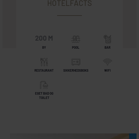
HOTELFACTS
200 M
BY
POOL
BAR
RESTAURANT
SIKKERHEDSBOKS
WIFI
EGET BAD OG
TOILET