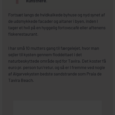
kunstnere.
Fortsæt langs de hvidkalkede byhuse og nyd synet af
de udsmykkede facader og altaner i byen, inden I
tager et hvil på en hyggelig fortovscafé eller aftenens
fiskerestaurant.
I har små 10 mutters gang til færgelejet, hvor man
sejler til kysten gennem floddeltaet i det
naturbeskyttede område syd for Tavira. Det koster få
euro pr. person tur/retur, og så er I fremme ved nogle
af Algarvekysten bedste sandstrande som Praia de
Tavira Beach.