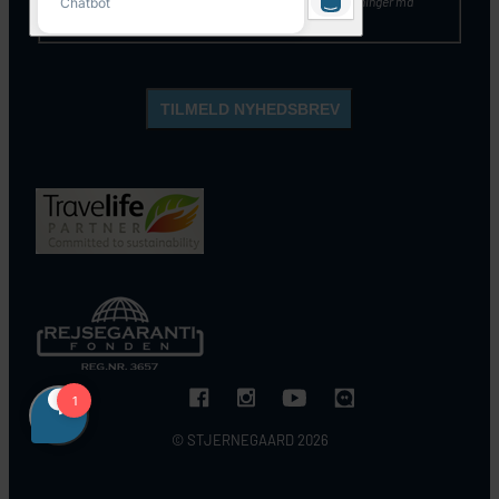
kontakte Stjernegaards kundeservice. Mine personoplysninger må
opbevares og anvendes, som beskrevet
her
.
© STJERNEGAARD 2026