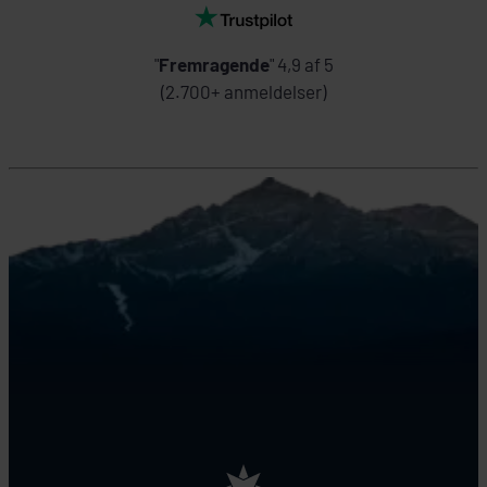
"
Fremragende
" 4,9 af 5
(2.700+ anmeldelser)