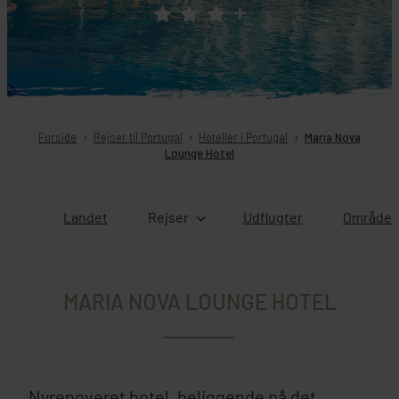
+
Forside
Rejser til Portugal
Hoteller i Portugal
Maria Nova
Lounge Hotel
Landet
Rejser
Udflugter
Områder 
MARIA NOVA LOUNGE HOTEL
Nyrenoveret hotel, beliggende på det