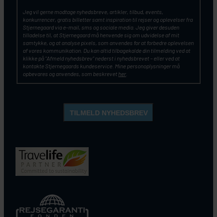
Jeg vil gerne modtage nyhedsbreve, artikler, tilbud, events,
konkurrencer, gratis billetter samt inspiration til rejser og oplevelser fra
Stjernegaard via e-mail, sms og sociale media. Jeg giver desuden
tilladelse til, at Stjernegaard må henvende sig om udvidelse af mit
samtykke, og at analyse pixels, som anvendes for at forbedre oplevelsen
af vores kommunikation. Du kan altid tilbagekalde din tilmelding ved at
klikke på ”Afmeld nyhedsbrev” nederst i nyhedsbrevet – eller ved at
kontakte Stjernegaards kundeservice. Mine personoplysninger må
opbevares og anvendes, som beskrevet
her
.