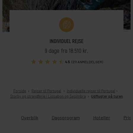
INDIVIDUEL REJSE
9 dage fra 18.510 kr.
4.5
(211 ANMELDELSER)
Forside
Rejser til Portugal
Individuelle rejser til Portugal
Storby og strandferie i Lissabon og Sesimbra
Udflugter på turen
Overblik
Dagsprogram
Hoteller
Pris