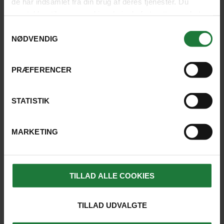
de har indsamlet fra din brug af deres tjenester. Du
samtykker til vores cookies, hvis du fortsætter med at
anvende vores hjemmeside.
Samtykkevalg
NØDVENDIG
LISSABON
PRÆFERENCER
Traditionel Fado-aften med
STATISTIK
musik og middag
MARKETING
Varighed: 2-3 timer
Inkluderet: Halvdagsudflugt
Privat
udflugt
Varighed ca. 2-3 timer
TILLAD ALLE COOKIES
SE UDFLUGT
790 kr.
pr. person
TILLAD UDVALGTE