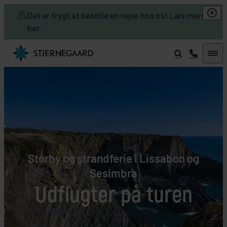
Skip to main content
Det er trygt at bestille en rejse hos os! Læs mere
her.
Storby og strandferie i Lissabon og
Sesimbra
Udflugter på turen