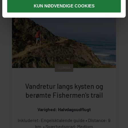
KUN NØDVENDIGE COOKIES
SESIMBRA
Vandretur langs kysten og
berømte Fishermen's trail
Varighed: Halvdagsudflugt
Inkluderet: Engelsktalende guide
Distance: 9
km.
Sværhedsgrad: Medium