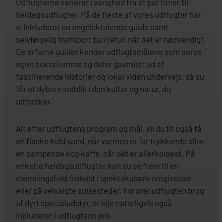
Udflugterne varierer i varighed fra et par timer til
heldagsudflugter. På de fleste af vores udflugter har
vi inkluderet en engelsktalende guide samt
selvfølgelig transport tur/retur, når det er nødvendigt.
De erfarne guider kender udflugtsmålene som deres
egen bukselomme og deler gavmildt ud af
fascinerende historier og lokal viden undervejs, så du
får et dybere indblik i den kultur og natur, du
udforsker.
Alt efter udflugtens program og mål, vil du tit også få
en flaske kold vand, når varmen er for trykkende eller
en dampende kop kaffe, når det er allerkoldest. På
enkelte heldagsudflugter kan du se frem til en
stemningsfuld frokost i spektakulære omgivelser
eller på velvalgte spisesteder. Fordrer udflugten brug
af dyrt specialudstyr, er leje naturligvis også
inkluderet i udflugtens pris.