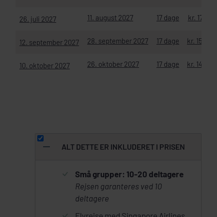
11. august 2027
17 dage
kr. 17.575
26. juli 2027
28. september 2027
17 dage
kr. 15.260
12. september 2027
26. oktober 2027
17 dage
kr. 14.395
10. oktober 2027
ALT DETTE ER INKLUDERET I PRISEN
Små grupper: 10-20 deltagere
Rejsen garanteres ved 10
deltagere
Flyrejse med Singapore Airlines