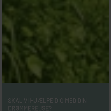
SKAL VI HJÆLPE DIG MED DIN
DRØMMEREJSE?