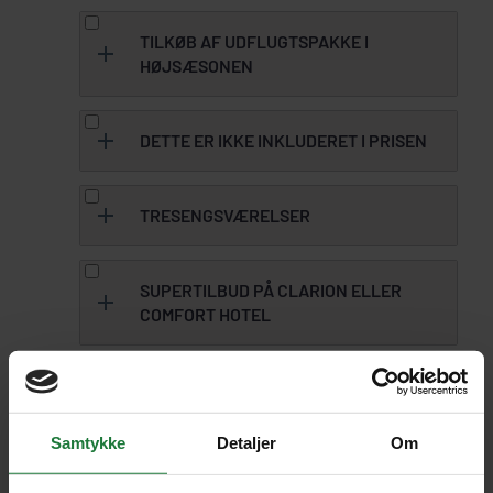
TILKØB AF UDFLUGTSPAKKE I
HØJSÆSONEN
Da vores kapacitet er begrænset i påsken,
DETTE ER IKKE INKLUDERET I PRISEN
juni, juli, august, oktober og december, har
vi besluttet at vores kunder
skal
tilkøbe
Gouda rejseforsikring – se pris og
udflugtspakken i denne periode. Det
TRESENGSVÆRELSER
muligheder
her
betyder at vores gæster får en stribe af
unikke oplevelser og samlet set en langt
Gouda årsafbestillingsforsikring –
Tresengsværelse er dobbeltværelse med
SUPERTILBUD PÅ CLARION ELLER
bedre ferie.
se priser
her
en ekstra seng.
COMFORT HOTEL
Donationer - Der er normalt at
give 10-20.000 Rupiah (kr. 6-12)
Vær opmærksom på at den ekstra seng er
efter et tempelbesøg
såkaldt ”roll away bed” altså en forbedret
drømmeseng og ikke en stationær ekstra
Frokost og aftensmad - Et godt
Samtykke
Detaljer
Om
seng på værelset.
måltid mad kan stadig erhverves
for kr. ca. 70