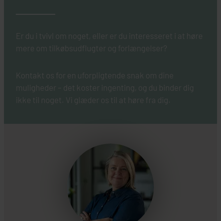
Er du i tvivl om noget, eller er du interesseret i at høre
mere om tilkøbsudflugter og forlængelser?
Kontakt os for en uforpligtende snak om dine
muligheder – det koster ingenting, og du binder dig
ikke til noget. Vi glæder os til at høre fra dig.