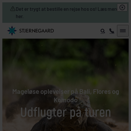
Skip to main content
Det er trygt at bestille en rejse hos os! Læs mere
her.
Mageløse oplevelser på Bali, Flores og
Komodo
Udflugter på turen