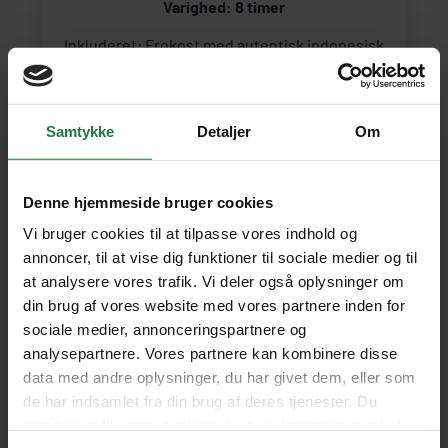
Varighed: 8 timer
Inkluderet: Frokost med autentisk indonesisk
mad
Engelsktalende guide
Afhentning på
hotel
Samtykke
Detaljer
Om
1.395 kr.
pr. person
SE UDFLUGT
1.195 kr. pr. barn u/ 12 år
Denne hjemmeside bruger cookies
Vi bruger cookies til at tilpasse vores indhold og
annoncer, til at vise dig funktioner til sociale medier og til
at analysere vores trafik. Vi deler også oplysninger om
din brug af vores website med vores partnere inden for
sociale medier, annonceringspartnere og
analysepartnere. Vores partnere kan kombinere disse
data med andre oplysninger, du har givet dem, eller som
de har indsamlet fra din brug af deres tjenester. Du
samtykker til vores cookies, hvis du fortsætter med at