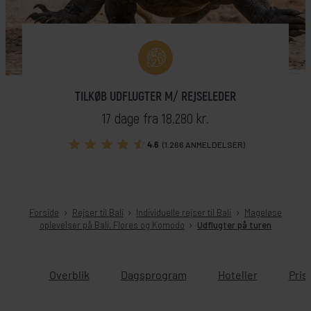
TILKØB UDFLUGTER M/ REJSELEDER
17 dage fra 18.280 kr.
4.6
(1.266 ANMELDELSER)
Forside
Rejser til Bali
Individuelle rejser til Bali
Mageløse
oplevelser på Bali, Flores og Komodo
Udflugter på turen
Overblik
Dagsprogram
Hoteller
Pris