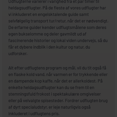
Udflugterne varierer i varighed fra et par timer til
heldagsudflugter. På de fleste af vores udflugter har
vi inkluderet en engelsktalende guide samt
selvfølgelig transport tur/retur, når det er nødvendigt.
De erfarne guider kender udflugtsmålene som deres
egen bukselomme og deler gavmildt ud af
fascinerende historier og lokal viden undervejs, så du
får et dybere indblik i den kultur og natur, du
udforsker.
Alt efter udflugtens program og mål, vil du tit også få
en flaske kold vand, når varmen er for trykkende eller
en dampende kop kaffe, når det er allerkoldest. På
enkelte heldagsudflugter kan du se frem til en
stemningsfuld frokost i spektakulære omgivelser
eller på velvalgte spisesteder. Fordrer udflugten brug
af dyrt specialudstyr, er leje naturligvis også
inkluderet i udflugtens pris.