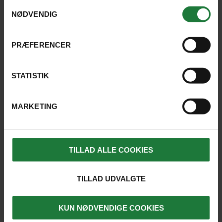
anvende vores hjemmeside.
Samtykkevalg
NØDVENDIG
UBUD
Udflugtspakke til Mageløse:
PRÆFERENCER
Bali, Flores & Komodo rejsen
med 6 halv- og
STATISTIK
heldagsudflugter
MARKETING
Varighed: Halv- og heldags udflugter
Inkluderet: Dansktalende
rejseleder
Vandretur i Ubud
Cykeltur udenfor
TILLAD ALLE COOKIES
alfarvej
TILLAD UDVALGTE
1.690 kr.
pr. person
SE UDFLUGT
1.290 kr. pr. barn u/ 12 år
KUN NØDVENDIGE COOKIES