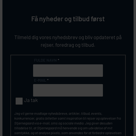
Få nyheder og tilbud først
Tilmeld dig vores nyhedsbrev og bliv opdateret på
rejser, foredrag og tilbud.
FULDE NAVN
*
E-MAIL
*
Ja tak
Jeg vil gerne modtage nyhedsbreve, artikler, tilbud, events,
konkurrencer, gratis billetter samt inspiration til rejser og oplevelser fra
Stjernegaard via e-mail, sms og sociale media. Jeg giver desuden
tilladelse til, at Stjernegaard må henvende sig om udvidelse af mit
samtykke, og at analyse pixels, som anvendes for at forbedre oplevelsen