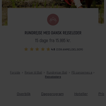
RUNDREJSE MED DANSK REJSELEDER
15 dage fra 15.995 kr.
4.8
(338 ANMELDELSER)
Forside
Rejser til Bali
Rundrejser Bali
På sansernes ø
Rejseledere
Overblik
Dagsprogram
Hoteller
Pris