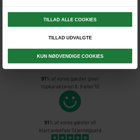
TILLAD ALLE COOKIES
TILLAD UDVALGTE
KUN NØDVENDIGE COOKIES
91
% af vores gæster giver
topkarakteren 8, 9 eller 10
91
% af vores gæster vil
klart anbefale Stjernegaard