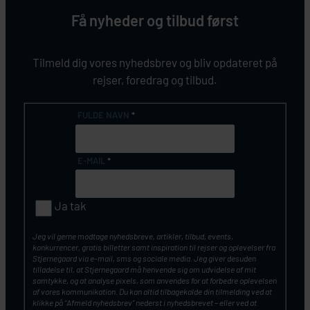
Få nyheder og tilbud først
Tilmeld dig vores nyhedsbrev og bliv opdateret på
rejser, foredrag og tilbud.
FULDE NAVN
*
E-MAIL
*
Ja tak
Jeg vil gerne modtage nyhedsbreve, artikler, tilbud, events,
konkurrencer, gratis billetter samt inspiration til rejser og oplevelser fra
Stjernegaard via e-mail, sms og sociale media. Jeg giver desuden
tilladelse til, at Stjernegaard må henvende sig om udvidelse af mit
samtykke, og at analyse pixels, som anvendes for at forbedre oplevelsen
af vores kommunikation. Du kan altid tilbagekalde din tilmelding ved at
klikke på ”Afmeld nyhedsbrev” nederst i nyhedsbrevet – eller ved at