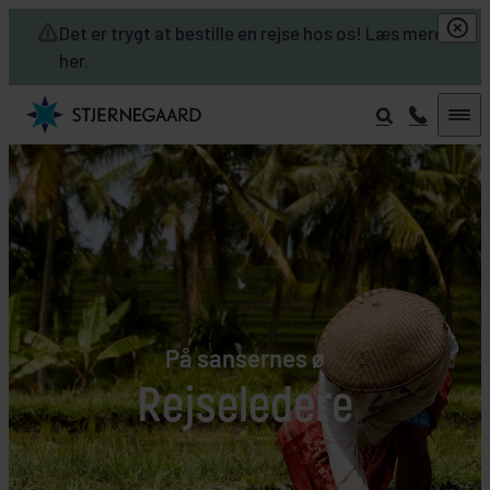
Skip to main content
Det er trygt at bestille en rejse hos os! Læs mere
her.
På sansernes ø
Rejseledere