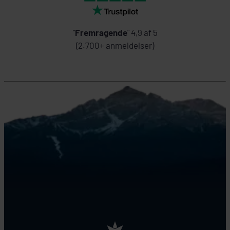
"
Fremragende
" 4,9 af 5
(2.700+ anmeldelser)