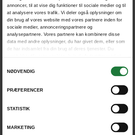
annoncer, til at vise dig funktioner til sociale medier og til
at analysere vores trafik. Vi deler også oplysninger om
din brug af vores website med vores partnere inden for
RING ELLER SKRIV TIL OS
sociale medier, annonceringspartnere og
analysepartnere. Vores partnere kan kombinere disse
data med andre oplysninger, du har givet dem, eller som
de har indsamlet fra din brug af deres tjenester. Du
samtykker til vores cookies, hvis du fortsætter med at
Tag en snak med vores eksperter om jeres
anvende vores hjemmeside.
drømmerejse.
Samtykkevalg
NØDVENDIG
Telefonerne er åbne mandag til fredag 10.00-16.00.
4526 0000
PRÆFERENCER
SKRIV TIL OS
STATISTIK
MARKETING