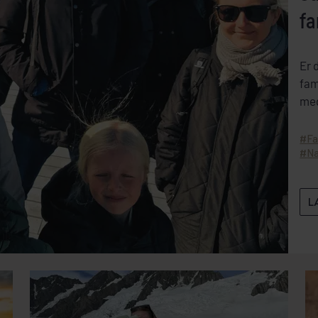
fa
Er 
fam
med
gen
Fa
Na
L