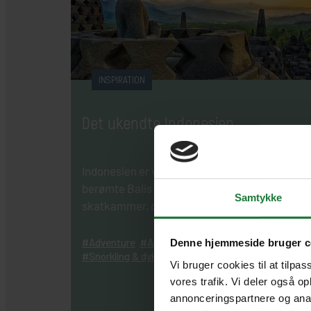
INSPIRATION
Det ukendte Indonesien
Indonesien er verdens største ørige, og
berømte Balis mindre kendte naboøer er et
Samtykke
skatkammer, du ikke vil gå glip af.
Adventure
Aktiv ferie
Natur
Strand
Øhop
Denne hjemmeside bruger c
Snorkling & dykning
Vi bruger cookies til at tilpas
vores trafik. Vi deler også o
annonceringspartnere og anal