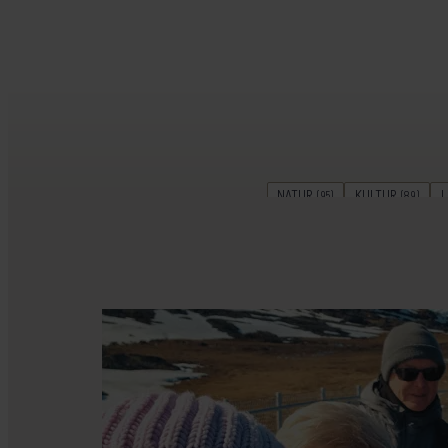
NATUR
KULTUR
L
(95)
(89)
FAMILIEFERIE
SNORKLING & 
(26)
PLANLÆGNING
PARF
(15)
KØR-SELV-FERIE
RELIGIO
(7)