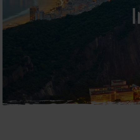
Mellemøsten
dansk r
I
Bali
Nordamerika
Balkan
Oceanien
Bhutan
Sydamerika
Bolivia
Borneo
Brasilien