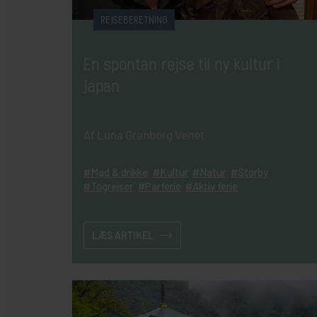
REJSEBERETNING
En spontan rejse til ny kultur i
Japan
Af Luna Granborg Venet
Mad & drikke
Kultur
Natur
Storby
Togrejser
Parferie
Aktiv ferie
LÆS ARTIKEL