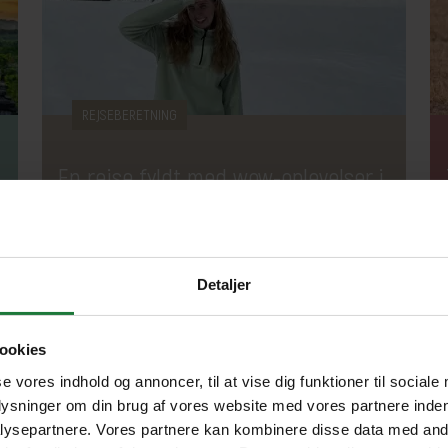
REJSEBERETNING
En rejse fyldt med wow-oplevelser i
New Zealand
Det kan være svært at vælge en
Detaljer
favoritdestination. Alligevel er der rejser, som
sætter sig lidt dybere end andre – og for mig er
ookies
New Zealand én af dem.
Mad & drikke
Kultur
Natur
Storby
se vores indhold og annoncer, til at vise dig funktioner til sociale
Aktiv ferie
Adventure
Vandring
plysninger om din brug af vores website med vores partnere inden
ysepartnere. Vores partnere kan kombinere disse data med andr