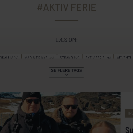
#AKTIV FERIE
LÆS OM:
OKALLIV
MAD & DRIKKE
STRAND
AKTIV FERIE
ADVENTU
(52)
(43)
(36)
(36)
DYKNING
GUIDE
STORBY
VANDRING
KRYDSTOGTER
(22)
(20)
(20)
(18)
(18)
SE FLERE TAGS
ERIE
SAFARI
GÆSTERNE FORTÆLLER
SOMMERREJSER
VI
(15)
(12)
(11)
(10)
N
TOGREJSER
FESTLIGHEDER
SENSOMMERREJSER
FORÅR
(7)
(7)
(5)
(3)
(3)
GENERATIONSREJSE
(1)
IN
Su