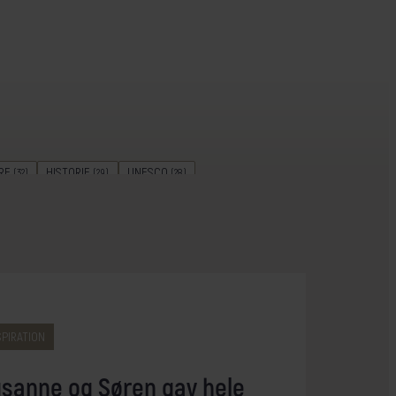
RE
HISTORIE
UNESCO
(32)
(29)
(28)
REJSELEDEREN GUIDER
ØHOP
(17)
(15)
NTERREJSER
KULTURAKTIV
(9)
(8)
CAMPING
BÆREDYGTIGHED
(2)
(2)
SPIRATION
sanne og Søren gav hele