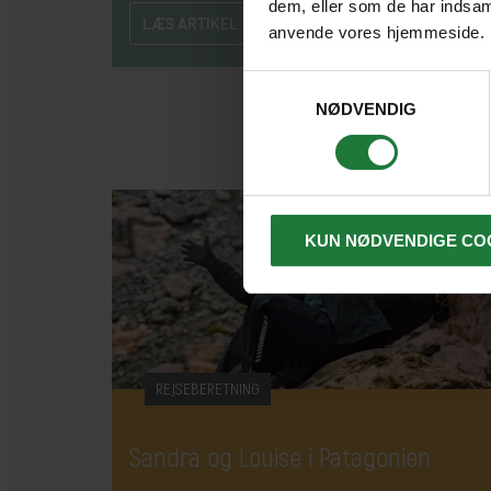
dem, eller som de har indsaml
LÆS ARTIKEL
anvende vores hjemmeside.
Samtykkevalg
NØDVENDIG
KUN NØDVENDIGE CO
REJSEBERETNING
Sandra og Louise i Patagonien