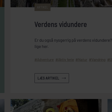
ARTIKEL
Verdens vidundere
Er du også nysgerrig på verdens vidundere? 
lige her.
Adventure
Aktiv ferie
Natur
Vandring
LÆS ARTIKEL