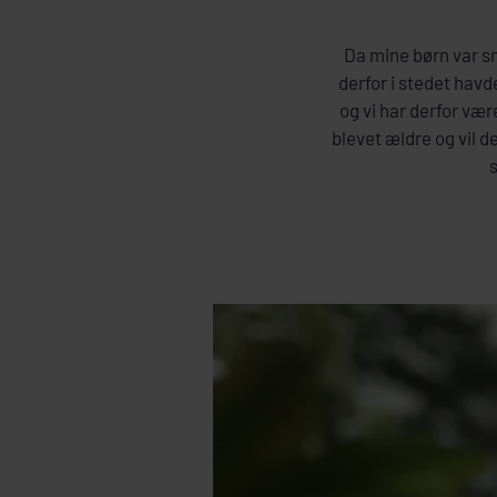
Da mine børn var s
derfor i stedet havde
og vi har derfor væ
blevet ældre og vil 
s