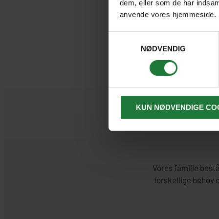
dem, eller som de har indsaml
anvende vores hjemmeside.
Samtykkevalg
NØDVENDIG
Efter et
foredrag
i
KUN NØDVENDIGE CO
oplevelser og afslapn
Vores familie bestå
forskellige behov 