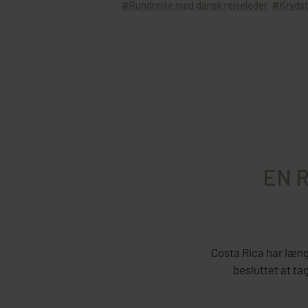
Rundrejse med dansk rejseleder
Kryds
EN 
Costa Rica har længe
besluttet at ta