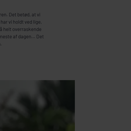
n. Det betød, at vi
har vi holdt ved lige,
så helt overraskende
t meste af dagen… Det
.