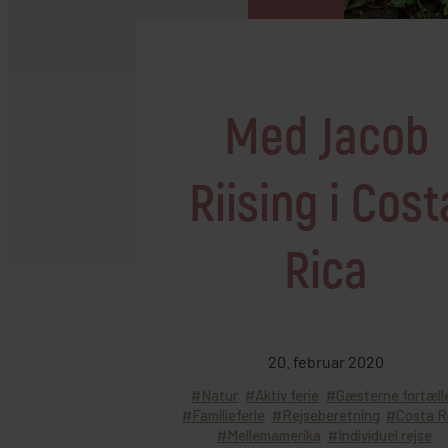
Mellemøsten
dansk r
Bali
Nordamerika
Balkan
Oceanien
Bhutan
Sydamerika
Med Jacob
Bolivia
Borneo
Riising i Cost
Brasilien
Rica
20. februar 2020
Natur
Aktiv ferie
Gæsterne fortæll
Familieferie
Rejseberetning
Costa R
Mellemamerika
Individuel rejse