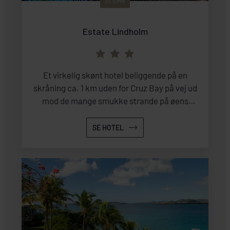
ST. JOHN
Estate Lindholm
Et virkelig skønt hotel beliggende på en
skråning ca. 1 km uden for Cruz Bay på vej ud
mod de mange smukke strande på øens
nordkyst. Hotellet har en fabelagtig udsigt ud
over bugten og byen og første parket til
SE HOTEL
solnedgangen over havet.