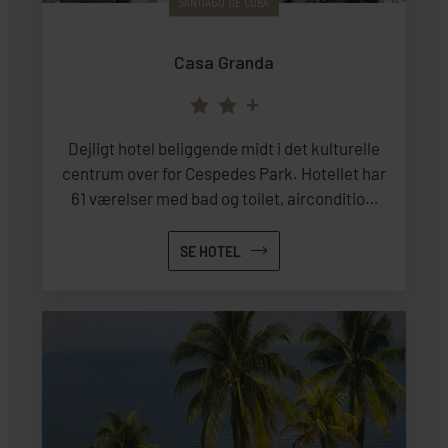
SANTIAGO DE CUBA
Casa Granda
+
Dejligt hotel beliggende midt i det kulturelle
centrum over for Cespedes Park. Hotellet har
61 værelser med bad og toilet, aircondition,
sikkerhedsboks og tv. Enkelte værelser har
balkon.Hotellet har egen restaurant, café og
SE HOTEL
bar på tag-terrassen med pragtfuld udsigt
over byen og Sierra Maestra bjergene.