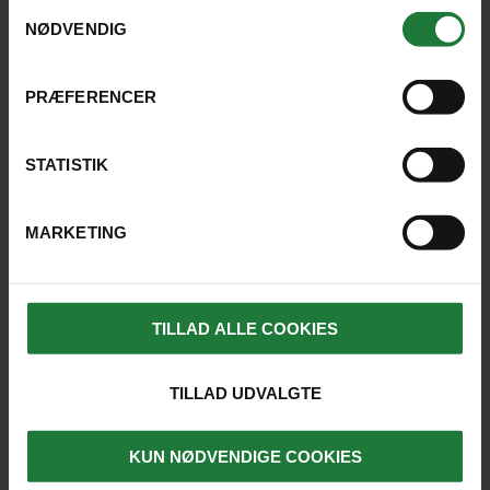
Samtykkevalg
NØDVENDIG
PRÆFERENCER
STATISTIK
MARKETING
VARADERO
TILLAD ALLE COOKIES
Casa particular Varadero
TILLAD UDVALGTE
Bo lokalt og autentisk på et casa particular i
KUN NØDVENDIGE COOKIES
Varadero.