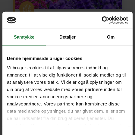
JAPAN
INDIVIDUEL REJSE
Sommerstemning i Japan
Samtykke
Detaljer
Om
Flyv fra Danmark til Japan med en mellemlanding
undervejs. Oplev sommer i Japan med historiske
Denne hjemmeside bruger cookies
Kyoto, Tokyos kontraster med gamle helligdomme og
moderne byliv og slut af med Hokkaidos smukke
Vi bruger cookies til at tilpasse vores indhold og
natur på en kør-selv-ferie.
annoncer, til at vise dig funktioner til sociale medier og til
at analysere vores trafik. Vi deler også oplysninger om
Kyoto
(4 nætter)
Tokyo
(3)
Sapporo
(3)
din brug af vores website med vores partnere inden for
Sounkyo Onsen
(1)
Akanko Onsen (Akansøen)
(3)
Furano
(2)
Sapporo
(1)
sociale medier, annonceringspartnere og
analysepartnere. Vores partnere kan kombinere disse
data med andre oplysninger, du har givet dem, eller som
19 dage fra
42.190 kr.
SE REJSE
de har indsamlet fra din brug af deres tjenester. Du
samtykker til vores cookies, hvis du fortsætter med at
anvende vores hjemmeside.
Samtykkevalg