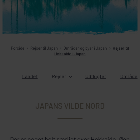
Forside
Rejser til Japan
Områder og byer i Japan
Rejser til
Hokkaido i Japan
Landet
Rejser
Udflugter
Områder 
JAPANS VILDE NORD
Der er noget helt særligt over Hokkaido. Øen