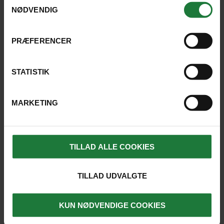
NØDVENDIG
PRÆFERENCER
STATISTIK
MARKETING
Det var en stor oplevelse at lære om
TILLAD ALLE COOKIES
Japans historie og kultur på de
relevante udflugtsmål.
TILLAD UDVALGTE
INGE, VESTERVIG
KUN NØDVENDIGE COOKIES
4.8