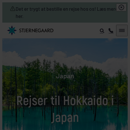
Skip to main content
Det er trygt at bestille en rejse hos os! Læs mere
her.
Japan
Rejser til Hokkaido i
Japan