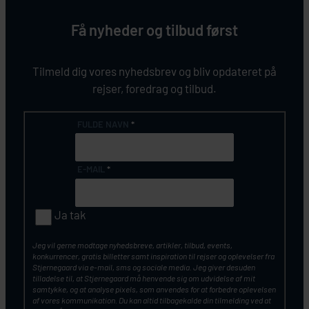
Få nyheder og tilbud først
Tilmeld dig vores nyhedsbrev og bliv opdateret på
rejser, foredrag og tilbud.
FULDE NAVN
*
E-MAIL
*
Ja tak
Jeg vil gerne modtage nyhedsbreve, artikler, tilbud, events,
konkurrencer, gratis billetter samt inspiration til rejser og oplevelser fra
Stjernegaard via e-mail, sms og sociale media. Jeg giver desuden
tilladelse til, at Stjernegaard må henvende sig om udvidelse af mit
samtykke, og at analyse pixels, som anvendes for at forbedre oplevelsen
af vores kommunikation. Du kan altid tilbagekalde din tilmelding ved at