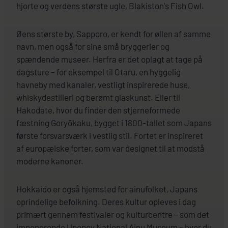
hjorte og verdens største ugle, Blakiston's Fish Owl.
Øens største by, Sapporo, er kendt for øllen af samme
navn, men også for sine små bryggerier og
spændende museer. Herfra er det oplagt at tage på
dagsture – for eksempel til Otaru, en hyggelig
havneby med kanaler, vestligt inspirerede huse,
whiskydestilleri og berømt glaskunst. Eller til
Hakodate, hvor du finder den stjerneformede
fæstning Goryōkaku, bygget i 1800-tallet som Japans
første forsvarsværk i vestlig stil. Fortet er inspireret
af europæiske forter, som var designet til at modstå
moderne kanoner.
Hokkaido er også hjemsted for ainufolket, Japans
oprindelige befolkning. Deres kultur opleves i dag
primært gennem festivaler og kulturcentre – som det
imponerende Upopoy National Ainu Museum – hvor du