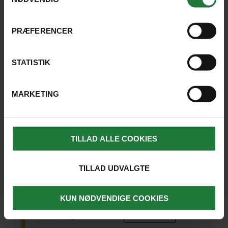
PRÆFERENCER
STATISTIK
JAPAN
INDIVIDUEL REJSE
Storbyeventyr i Tokyo
MARKETING
Gå på opdagelse i og omkring Japans hovedstad,
Tokyo - verdens største megaby. Mærk stemningen i
det funky Shinjuku-distrikt, besøg det hellige
TILLAD ALLE COOKIES
Asakusa Kannon-tempel og oplev den fantastiske
udsigt udover byen, fra det imponerende Tokyo Sky
Tree.
TILLAD UDVALGTE
Tokyo
(7 nætter)
KUN NØDVENDIGE COOKIES
9 dage fra
17.790 kr.
SE REJSE