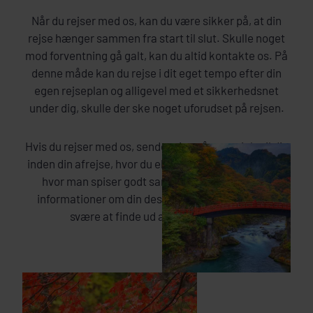
Når du rejser med os, kan du være sikker på, at din
rejse hænger sammen fra start til slut. Skulle noget
mod forventning gå galt, kan du altid kontakte os. På
denne måde kan du rejse i dit eget tempo efter din
egen rejseplan og alligevel med et sikkerhedsnet
under dig, skulle der ske noget uforudset på rejsen.
Hvis du rejser med os, sender vi også materiale til dig
inden din afrejse, hvor du eksempelvis kan læse om,
hvor man spiser godt samt finde andre nyttige
informationer om din destination, som kan være
svære at finde ud af på egen hånd.
JAPAN OM EFTERÅRET: JAGTEN PÅ