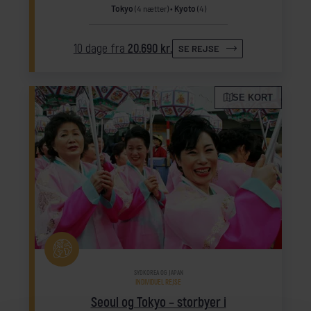
Tokyo
(4 nætter)
Kyoto
(4)
10 dage fra
20.690 kr.
SE REJSE
SE KORT
SYDKOREA OG JAPAN
INDIVIDUEL REJSE
Seoul og Tokyo – storbyer i