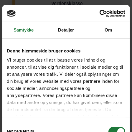
verdensklasse
Fra Seouls paladser, streetfood, hanok-huse og
DMZ’en mellem Nord- og Sydkorea til Tokyos neonlys,
Samtykke
Detaljer
Om
templer og skyhøje udsigtstårne. Tag med på en rejse
mellem to asiatiske storbyer fuld af kontraster og
smagsforskelle.
Denne hjemmeside bruger cookies
Seoul
(4 nætter)
Tokyo
(4)
Vi bruger cookies til at tilpasse vores indhold og
annoncer, til at vise dig funktioner til sociale medier og til
10 dage fra
18.390 kr.
SE REJSE
at analysere vores trafik. Vi deler også oplysninger om
din brug af vores website med vores partnere inden for
sociale medier, annonceringspartnere og
SE KORT
analysepartnere. Vores partnere kan kombinere disse
data med andre oplysninger, du har givet dem, eller som
de har indsamlet fra din brug af deres tjenester. Du
samtykker til vores cookies, hvis du fortsætter med at
anvende vores hjemmeside.
Samtykkevalg
NØDVENDIG