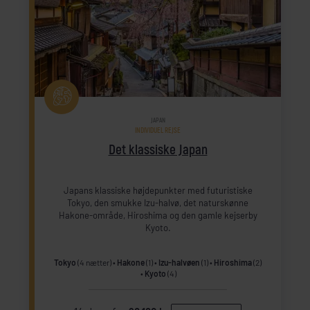
JAPAN
INDIVIDUEL REJSE
Det klassiske Japan
Japans klassiske højdepunkter med futuristiske
Tokyo, den smukke Izu-halvø, det naturskønne
Hakone-område, Hiroshima og den gamle kejserby
Kyoto.
Tokyo
(4 nætter)
Hakone
(1)
Izu-halvøen
(1)
Hiroshima
(2)
Kyoto
(4)