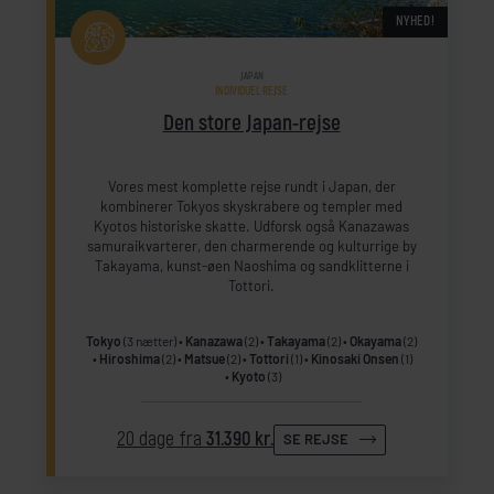
NYHED!
JAPAN
INDIVIDUEL REJSE
Den store Japan-rejse
Vores mest komplette rejse rundt i Japan, der
kombinerer Tokyos skyskrabere og templer med
Kyotos historiske skatte. Udforsk også Kanazawas
samuraikvarterer, den charmerende og kulturrige by
Takayama, kunst-øen Naoshima og sandklitterne i
Tottori.
Tokyo
(3 nætter)
Kanazawa
(2)
Takayama
(2)
Okayama
(2)
Hiroshima
(2)
Matsue
(2)
Tottori
(1)
Kinosaki Onsen
(1)
Kyoto
(3)
20 dage fra
31.390 kr.
SE REJSE