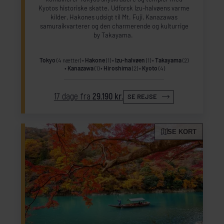
Kyotos historiske skatte. Udforsk Izu-halvøens varme
kilder, Hakones udsigt til Mt. Fuji, Kanazawas
samuraikvarterer og den charmerende og kulturrige
by Takayama.
Tokyo
(4 nætter)
Hakone
(1)
Izu-halvøen
(1)
Takayama
(2)
Kanazawa
(1)
Hiroshima
(2)
Kyoto
(4)
17 dage fra
29.190 kr.
SE REJSE
SE KORT