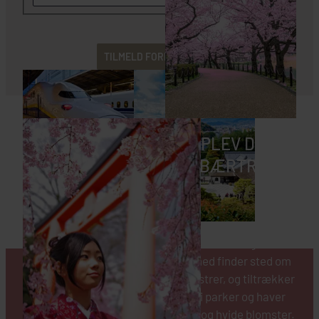
TILMELD FOREDRAG
JAPAN OM FORÅRET: OPLEV DE
BLOMSTRENDE KIRKSEBÆRTRÆER
Hanami
er en traditionel japansk fest, hvor man fejrer
og nyder skønheden i kirsebærblomsterne, også
kendt som
sakura
. Denne begivenhed finder sted om
foråret, når kirsebærtræerne blomstrer, og tiltrækker
både lokale og turister, der samles i parker og haver
for at beundre de smukke lyserøde og hvide blomster.