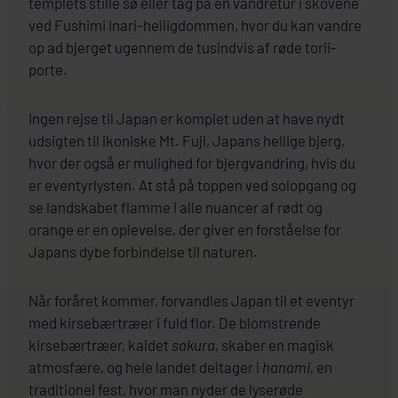
templets stille sø eller tag på en vandretur i skovene
ved Fushimi Inari-helligdommen, hvor du kan vandre
op ad bjerget ugennem de tusindvis af røde torii-
porte.
Ingen rejse til Japan er komplet uden at have nydt
udsigten til ikoniske Mt. Fuji, Japans hellige bjerg,
hvor der også er mulighed for bjergvandring, hvis du
er eventyrlysten. At stå på toppen ved solopgang og
se landskabet flamme i alle nuancer af rødt og
orange er en oplevelse, der giver en forståelse for
Japans dybe forbindelse til naturen.
Når foråret kommer, forvandles Japan til et eventyr
med kirsebærtræer i fuld flor. De blomstrende
kirsebærtræer, kaldet
sakura
, skaber en magisk
atmosfære, og hele landet deltager i
hanami
, en
traditionel fest, hvor man nyder de lyserøde