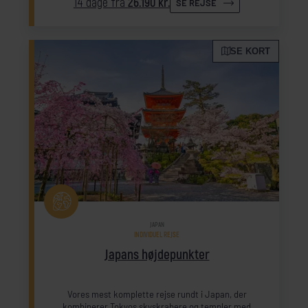
14 dage fra
26.190 kr.
SE REJSE
SE KORT
JAPAN
INDIVIDUEL REJSE
Japans højdepunkter
Vores mest komplette rejse rundt i Japan, der
kombinerer Tokyos skyskrabere og templer med