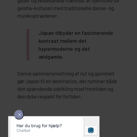
gader og velbevarede træhuse, er hjemsted for
geisha-kulturen med traditionelle danse- og
musikoptrædener.
Japan tilbyder en fascinerende
kontrast mellem det
hypermoderne og det
ældgamle.
Denne sammensmeltning af nyt og gammelt
gør Japan til en destination, der rummer både
den spændende udvikling mod fremtiden og
den dybe respekt for fortiden.