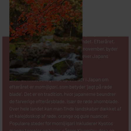
DE RØDE BLADE
Japan om efteråret er en tid fyldt med farver,
kulturelle begivenheder og behageligt vejr, der gør
det til en ideel periode at besøge landet. Efteråret,
som strækker sig fra september til november, byder
på en række oplevelser, der fremhæver Japans
skønhed og rige kultur.
En af de mest betagende oplevelser i Japan om
efteråret er
momijigari
, som betyder ‘jagt på røde
blade’. Det er en tradition, hvor japanerne beundrer
de farverige efterårsblade, især de røde ahornblade.
Over hele landet kan man finde landskaber dækket af
et kalejdoskop af røde, orange og gule nuancer.
Populære steder for momijigari inkluderer Kyotos
mange templer og haver, såsom Kiyomizu-dera og