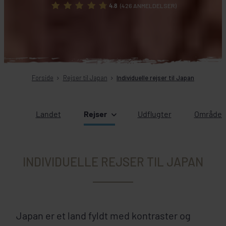
4.8
(426 ANMELDELSER)
Forside
Rejser til Japan
Individuelle rejser til Japan
Landet
Rejser
Udflugter
Områder 
INDIVIDUELLE REJSER TIL JAPAN
Japan er et land fyldt med kontraster og