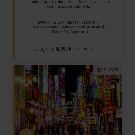
moderne byliv og slut af med Hokkaidos smukke
natur på en kør-selv-ferie.
Kyoto
(4 nætter)
Tokyo
(3)
Sapporo
(3)
Sounkyo Onsen
(1)
Akanko Onsen (Akansøen)
(3)
Furano
(2)
Sapporo
(1)
19 dage fra
42.190 kr.
SE REJSE
SE KORT