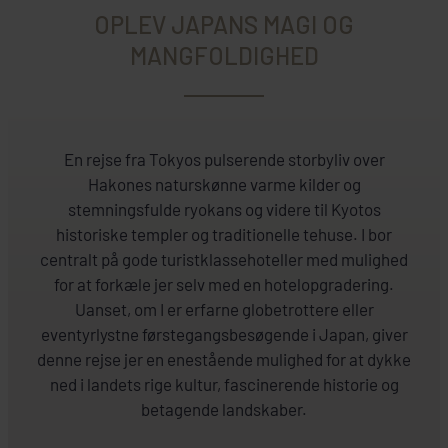
OPLEV JAPANS MAGI OG
MANGFOLDIGHED
En rejse fra Tokyos pulserende storbyliv over
Hakones naturskønne varme kilder og
stemningsfulde ryokans og videre til Kyotos
historiske templer og traditionelle tehuse. I bor
centralt på gode turistklassehoteller med mulighed
for at forkæle jer selv med en hotelopgradering.
Uanset, om I er erfarne globetrottere eller
eventyrlystne førstegangsbesøgende i Japan, giver
denne rejse jer en enestående mulighed for at dykke
ned i landets rige kultur, fascinerende historie og
betagende landskaber.