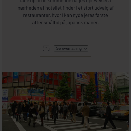
lade op til de kommende dages oplevelser. I
nærheden af hotellet finder I et stort udvalg af
restauranter, hvor I kan nyde jeres første
aftensmåltid på japansk manér.
Se overnatning
HER SKAL I BO