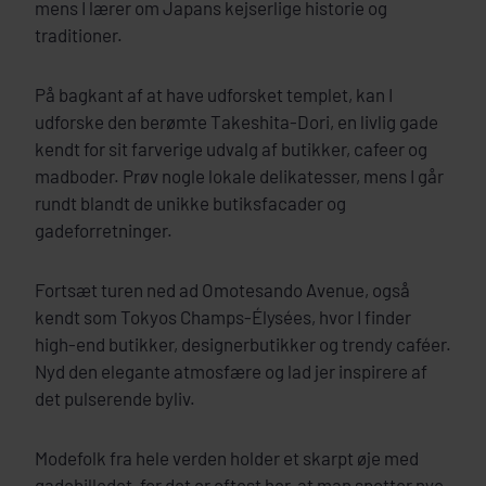
mens I lærer om Japans kejserlige historie og
traditioner.
På bagkant af at have udforsket templet, kan I
udforske den berømte Takeshita-Dori, en livlig gade
kendt for sit farverige udvalg af butikker, cafeer og
madboder. Prøv nogle lokale delikatesser, mens I går
rundt blandt de unikke butiksfacader og
gadeforretninger.
Fortsæt turen ned ad Omotesando Avenue, også
kendt som Tokyos Champs-Élysées, hvor I finder
high-end butikker, designerbutikker og trendy caféer.
Nyd den elegante atmosfære og lad jer inspirere af
det pulserende byliv.
Modefolk fra hele verden holder et skarpt øje med
gadebilledet, for det er oftest her, at man spotter nye