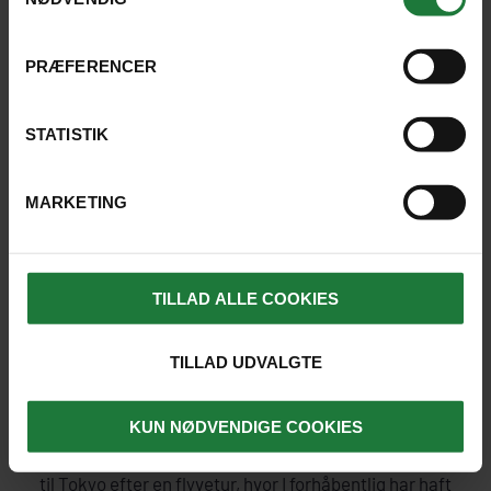
fantastisk land.
PRÆFERENCER
KLAUS
4.8
STATISTIK
UDTALELSER
MARKETING
SE DAGSPROGRAM
TILLAD ALLE COOKIES
DAG 1
TILLAD UDVALGTE
AFREJSE FRA DANMARK TIL TOKYO
KUN NØDVENDIGE COOKIES
I rejser østpå fra Danmark og ankommer næste dag
til Tokyo efter en flyvetur, hvor I forhåbentlig har haft