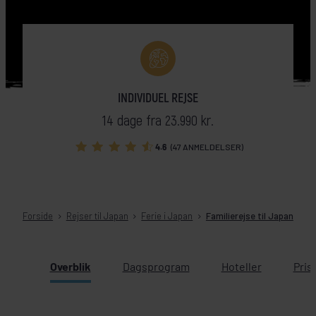
INDIVIDUEL REJSE
14 dage fra 23.990 kr.
4.6
(47 ANMELDELSER)
Forside
Rejser til Japan
Ferie i Japan
Familierejse til Japan
Overblik
Dagsprogram
Hoteller
Pris