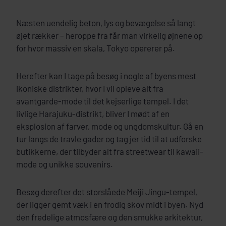
Næsten uendelig beton, lys og bevægelse så langt
øjet rækker – heroppe fra får man virkelig øjnene op
for hvor massiv en skala, Tokyo opererer på.
Herefter kan I tage på besøg i nogle af byens mest
ikoniske distrikter, hvor I vil opleve alt fra
avantgarde-mode til det kejserlige tempel. I det
livlige Harajuku-distrikt, bliver I mødt af en
eksplosion af farver, mode og ungdomskultur. Gå en
tur langs de travle gader og tag jer tid til at udforske
butikkerne, der tilbyder alt fra streetwear til kawaii-
mode og unikke souvenirs.
Besøg derefter det storslåede Meiji Jingu-tempel,
der ligger gemt væk i en frodig skov midt i byen. Nyd
den fredelige atmosfære og den smukke arkitektur,