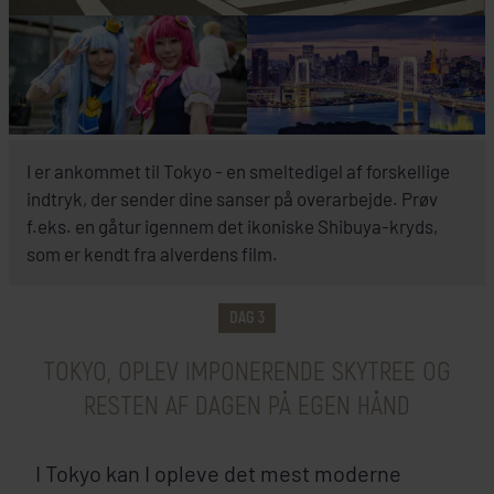
INKLUDERET I PRISEN
I er ankommet til Tokyo - en smeltedigel af forskellige
Tokyo
indtryk, der sender dine sanser på overarbejde. Prøv
f.eks. en gåtur igennem det ikoniske Shibuya-kryds,
&Here Tokyo Uneo
som er kendt fra alverdens film.
DAG 3
SE HOTEL
TOKYO, OPLEV IMPONERENDE SKYTREE OG
RESTEN AF DAGEN PÅ EGEN HÅND
I Tokyo kan I opleve det mest moderne