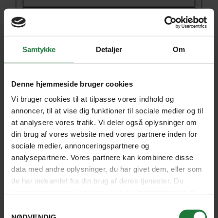
Søndag d. 27. september
Inspirationsdag i Aarhus
kl. 12.45 - 13.45
Samtykke
Detaljer
Om
TILMELD FOREDRAG
Denne hjemmeside bruger cookies
Vi bruger cookies til at tilpasse vores indhold og
annoncer, til at vise dig funktioner til sociale medier og til
at analysere vores trafik. Vi deler også oplysninger om
din brug af vores website med vores partnere inden for
sociale medier, annonceringspartnere og
analysepartnere. Vores partnere kan kombinere disse
data med andre oplysninger, du har givet dem, eller som
de har indsamlet fra din brug af deres tjenester. Du
samtykker til vores cookies, hvis du fortsætter med at
anvende vores hjemmeside.
Samtykkevalg
Vi havde en enestående tur til et
NØDVENDIG