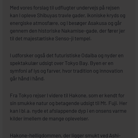
Med vores forslag til udflugter undervejs på rejsen
kan I opleve Shibuyas travle gader, ikoniske kryds og
energiske atmosfære, og I besøger Asakusa og går
gennem den historiske Nakamise-gade, der fører jer
til det majestætiske Senso-ji tempel.
I udforsker også det futuristiske Odaiba og nyder en
spektakulær udsigt over Tokyo Bay. Byen er en
symfoni af lys og farver, hvor tradition og innovation
går hånd i hånd.
Fra Tokyo rejser I videre til Hakone, som er kendt for
sin smukke natur og betagende udsigt til Mt. Fuji. Her
kan I bl.a. nyde et afslappende dyp i en onsens varme
kilder imellem de mange oplevelser.
Hakone-helligdommen, der ligger smukt ved Ashi-