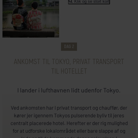
Klik og se stort kort
Tokyo
&Here Tokyo Uneo
H
DAG 2
ANKOMST TIL TOKYO, PRIVAT TRANSPORT
TIL HOTELLET
I lander i lufthavnen lidt udenfor Tokyo.
Ved ankomsten har I privat transport og chauffør, der
kører jer igennem Tokyos pulserende byliv til jeres
centralt placerede hotel. Herefter er der rig mulighed
for at udforske lokalområdet eller bare slappe af og