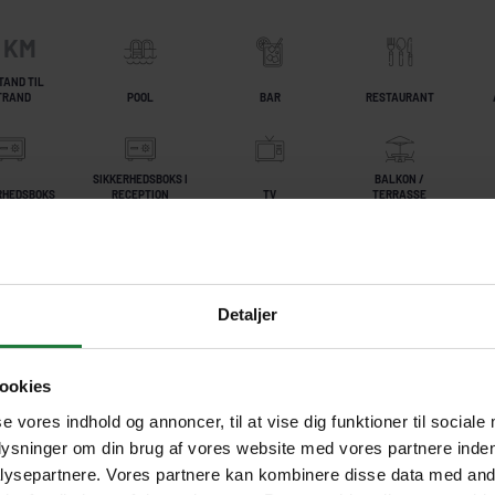
 KM
TAND TIL
TRAND
POOL
BAR
RESTAURANT
SIKKERHEDSBOKS I
BALKON /
RHEDSBOKS
RECEPTION
TV
TERRASSE
FFE- OG
EGET BAD OG
24-TIMER
CILITETER
SPA
TOILET
RECEPTION
Detaljer
ookies
se vores indhold og annoncer, til at vise dig funktioner til sociale
plysninger om din brug af vores website med vores partnere inden
ysepartnere. Vores partnere kan kombinere disse data med andr