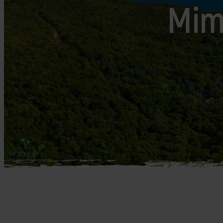
Mellemøsten
Mim
dansk r
Bali
Nordamerika
Balkan
Oceanien
Bhutan
Sydamerika
Bolivia
Borneo
Brasilien