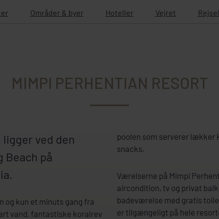
ter
Områder & byer
Hoteller
Vejret
Rejse
MIMPI PERHENTIAN RESORT
poolen som serverer lækker ka
 ligger ved den
snacks.
g Beach på
sia.
Værelserne på Mimpi Perhenti
aircondition, tv og privat bal
badeværelse med gratis toilet
en og kun et minuts gang fra
er tilgængeligt på hele resort
art vand, fantastiske koralrev