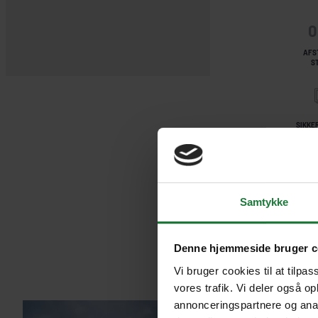
0
AFS
S
SIKKE
KA
TEFA
Samtykke
Denne hjemmeside bruger c
Vi bruger cookies til at tilpas
vores trafik. Vi deler også o
annonceringspartnere og anal