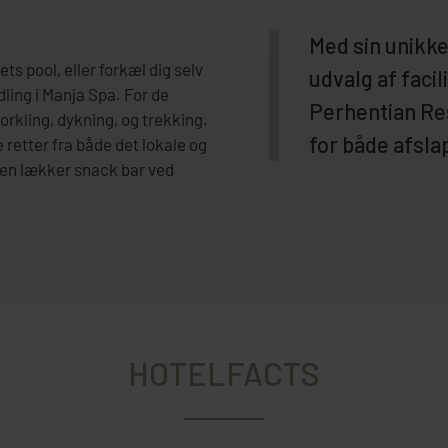
Med sin unikke
ts pool, eller forkæl dig selv
udvalg af facil
ing i Manja Spa. For de
Perhentian Res
orkling, dykning, og trekking.
for både afsla
 retter fra både det lokale og
 en lækker snack bar ved
HOTELFACTS