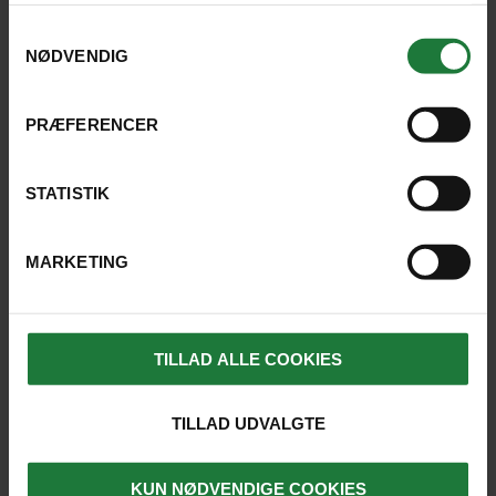
anvende vores hjemmeside.
Samtykkevalg
NØDVENDIG
PRÆFERENCER
MALAYSIA
INDIVIDUEL REJSE
Kør selv gennem Malaysias eventyr
STATISTIK
Kontrastrig kør-selv-rejse, hvor I ser storbyen Kuala
MARKETING
Lumpur, Taman Negaras frodige regnskove og
Cameron Highlands grønne teplantager. I oplever
også farverige George Town og kulturelle Kota Bahru,
inden I slutter af på strandene på Perhentian Islands.
TILLAD ALLE COOKIES
Kuala Lumpur
(3 nætter)
Taman Negara
(2)
Cameron
Highland
(1)
Penang
(3)
Kota Bahru
(1)
Perhentian
Island
(4)
TILLAD UDVALGTE
17 dage fra
22.595 kr.
SE REJSE
KUN NØDVENDIGE COOKIES