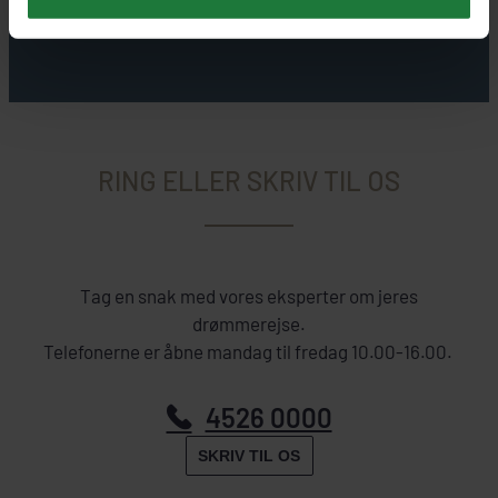
RING ELLER SKRIV TIL OS
Tag en snak med vores eksperter om jeres
drømmerejse.
Telefonerne er åbne mandag til fredag 10.00-16.00.
4526 0000
SKRIV TIL OS