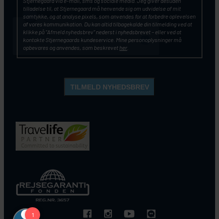
Stjernegaard via e-mail, sms og sociale media. Jeg giver desuden
tilladelse til, at Stjernegaard må henvende sig om udvidelse af mit
samtykke, og at analyse pixels, som anvendes for at forbedre oplevelsen
af vores kommunikation. Du kan altid tilbagekalde din tilmelding ved at
klikke på ”Afmeld nyhedsbrev” nederst i nyhedsbrevet – eller ved at
kontakte Stjernegaards kundeservice. Mine personoplysninger må
opbevares og anvendes, som beskrevet
her
.