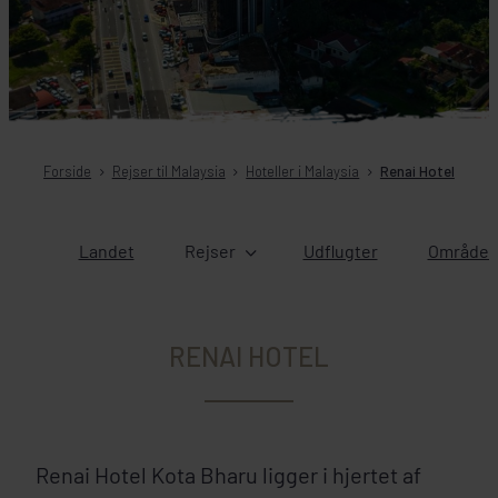
Forside
Rejser til Malaysia
Hoteller i Malaysia
Renai Hotel
Landet
Rejser
Udflugter
Områder 
RENAI HOTEL
Renai Hotel Kota Bharu ligger i hjertet af