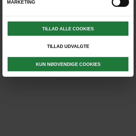
MARKETING
Der er desværre ingen resultater
Prøv at ændre dine søgekriterier.
TILLAD ALLE COOKIES
TILLAD UDVALGTE
KUN NØDVENDIGE COOKIES
DET SIGER VORES GÆSTER ...