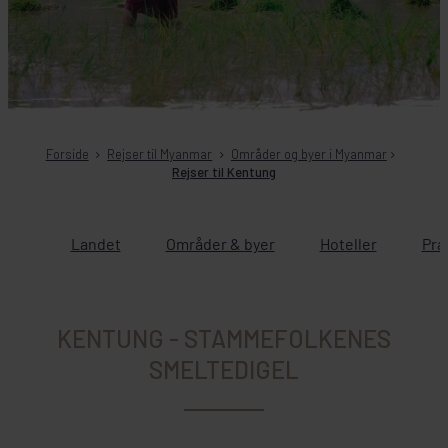
Forside
Rejser til Myanmar
Områder og byer i Myanmar
Rejser til Kentung
Landet
Områder & byer
Hoteller
Pra
KENTUNG - STAMMEFOLKENES
SMELTEDIGEL