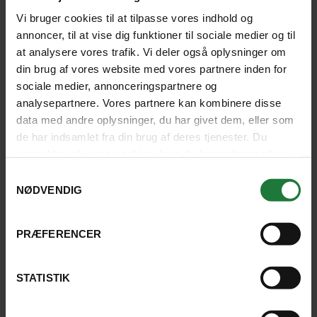
Vi bruger cookies til at tilpasse vores indhold og
Togturen til Hsipaw, den tilkøbte
annoncer, til at vise dig funktioner til sociale medier og til
ballontur i Bagan og sejlturene på
at analysere vores trafik. Vi deler også oplysninger om
din brug af vores website med vores partnere inden for
Inlesøen var fantastiske oplevelser.
sociale medier, annonceringspartnere og
analysepartnere. Vores partnere kan kombinere disse
FLEMMING, ISHØJ
data med andre oplysninger, du har givet dem, eller som
de har indsamlet fra din brug af deres tjenester. Du
samtykker til vores cookies, hvis du fortsætter med at
LÆS HVAD ANDRE GÆSTER SIGER
anvende vores hjemmeside.
Samtykkevalg
NØDVENDIG
PRÆFERENCER
HOTELLER I KENGTUNG
STATISTIK