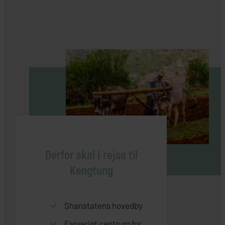
Derfor skal I rejse til
Kengtung
Shanstatens hovedby
Farverigt centrum for