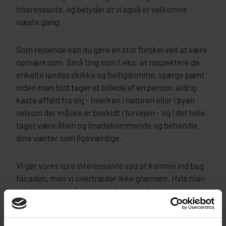
interessante, og betyder at vi også er velkomne
næste gang.
Som rejsende kan du gøre en stor forskel ved at være
opmærksom. Små ting som f.eks. at respektere de
enkelte landes skikke og helligdomme, spørge pænt
inden man blot tager et billede af en person, aldrig
kaste affald fra sig - hverken i naturen eller i byen
selvom der måske er beskidt i forvejen - og i det hele
taget være åben og imødekommende og behandle
dine værter som ligeværdige.
Vi gør vores ture interessante ved at komme ind bag
facaden, men vi overtræder ikke grænsen. Hvis man
udviser respekt for det samfund og de personer man
besøger, kommer man i dialog og bliver mødt med
venlighed og smil. Rejsen bliver meget mere