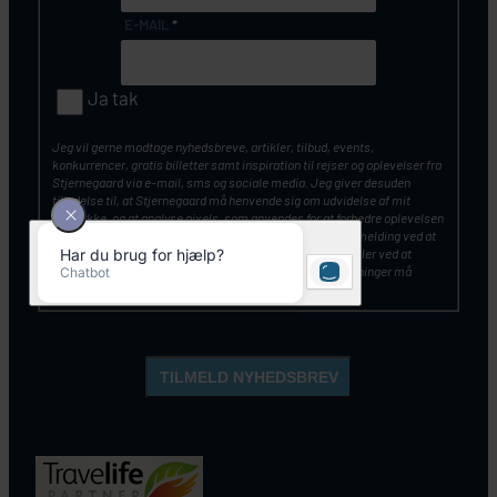
E-MAIL
*
Ja tak
Jeg vil gerne modtage nyhedsbreve, artikler, tilbud, events,
konkurrencer, gratis billetter samt inspiration til rejser og oplevelser fra
Stjernegaard via e-mail, sms og sociale media. Jeg giver desuden
tilladelse til, at Stjernegaard må henvende sig om udvidelse af mit
samtykke, og at analyse pixels, som anvendes for at forbedre oplevelsen
af vores kommunikation. Du kan altid tilbagekalde din tilmelding ved at
klikke på ”Afmeld nyhedsbrev” nederst i nyhedsbrevet – eller ved at
kontakte Stjernegaards kundeservice. Mine personoplysninger må
opbevares og anvendes, som beskrevet
her
.