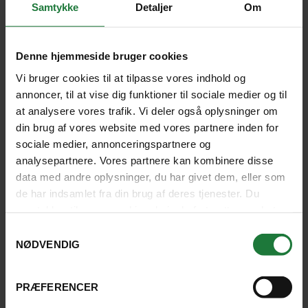
spændende og berigende.
Samtykke
Detaljer
Om
Vaccination og helbred
Denne hjemmeside bruger cookies
På nogle rejsemål er bestemte vaccinationer
Vi bruger cookies til at tilpasse vores indhold og
påkrævet. Stjernegaard anbefaler, at du får råd og
annoncer, til at vise dig funktioner til sociale medier og til
vejledning hos en af landets vaccinationsklinikker
at analysere vores trafik. Vi deler også oplysninger om
din brug af vores website med vores partnere inden for
eller hos egen læge, inden du tager afsted. Det er en
sociale medier, annonceringspartnere og
god idé at undersøge forholdene på dine rejsemål. På
analysepartnere. Vores partnere kan kombinere disse
den måde kan du tage alle de nødvendige
data med andre oplysninger, du har givet dem, eller som
forholdsregler som f.eks. brug af
de har indsamlet fra din brug af deres tjenester. Du
malariaforebyggelse, myggespray, vaccinationer
samtykker til vores cookies, hvis du fortsætter med at
m.m.
anvende vores hjemmeside.
Samtykkevalg
NØDVENDIG
Herunder finder du en række forslag til sider, hvor du
kan få gode råd og vejledning om vaccinationer før
din kommende rejse.
PRÆFERENCER