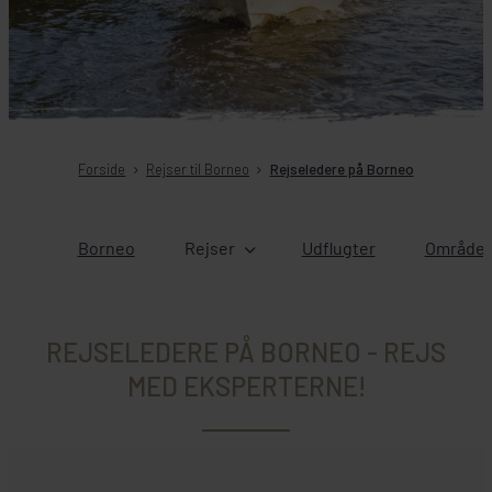
Forside
Rejser til Borneo
Rejseledere på Borneo
Borneo
Rejser
Udflugter
Områder
REJSELEDERE PÅ BORNEO - REJS
MED EKSPERTERNE!